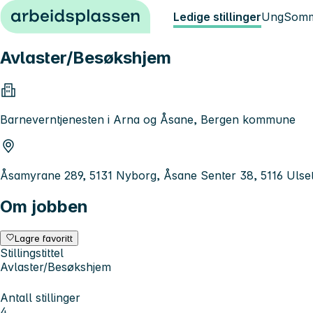
Hopp til innhold
Ledige stillinger
Ung
Somm
Avlaster/Besøkshjem
Barneverntjenesten i Arna og Åsane, Bergen kommune
Åsamyrane 289, 5131 Nyborg, Åsane Senter 38, 5116 Ulse
Om jobben
Lagre favoritt
Stillingstittel
Avlaster/Besøkshjem
Antall stillinger
4