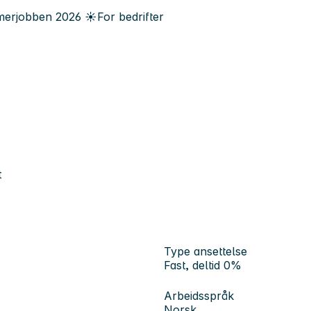
erjobben
2026
☀️
For bedrifter
t
Type ansettelse
Fast, deltid 0%
Arbeidsspråk
Norsk