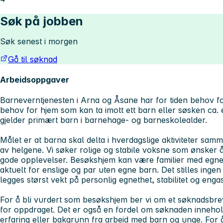
Søk på jobben
Søk senest i morgen
Gå til søknad
Arbeidsoppgaver
Barneverntjenesten i Arna og Åsane har for tiden behov fo
behov for hjem som kan ta imott ett barn eller søsken ca.
gjelder primært barn i barnehage- og barneskolealder.
Målet er at barna skal delta i hverdagslige aktiviteter sa
av helgene. Vi søker rolige og stabile voksne som ønsker å 
gode opplevelser. Besøkshjem kan være familier med egn
aktuelt for enslige og par uten egne barn. Det stilles ingen 
legges størst vekt på personlig egnethet, stabilitet og enga
For å bli vurdert som besøkshjem ber vi om et søknadsbr
for oppdraget. Det er også en fordel om søknaden inneho
erfaring eller bakgrunn fra arbeid med barn og unge. For å