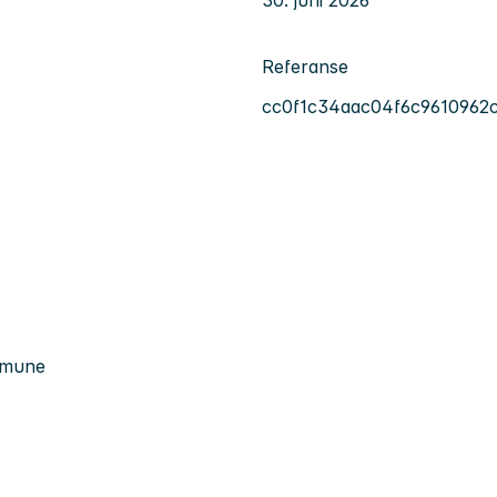
30. juni 2026
Referanse
cc0f1c34aac04f6c9610962
ommune