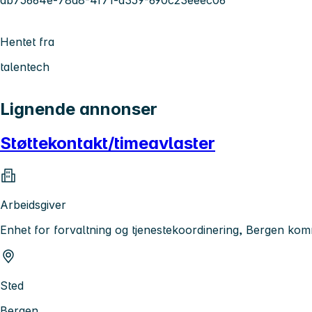
ab75664e-78d8-4f71-a359-690c23eeec06
Hentet fra
talentech
Lignende annonser
Støttekontakt/timeavlaster
Arbeidsgiver
Enhet for forvaltning og tjenestekoordinering, Bergen k
Sted
Bergen