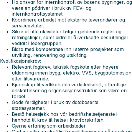
Ha ansvar for internkontroll av basens bygninger, og
være en pådriver i bruk av FDV- og
internkontrollsystemet.
Koordinere arbeidet mot eksterne leverandører og
serviceavtaler.
Sikre at alle aktiviteter følger gjeldende regler og
retningslinjer, samt bidra til å iverksette beslutninger
vedtatt i ledergruppen.
Bidra med kompetanse inn i større prosjekter som
utvikling, renovering og utskifting.
Kvalifikasjonskrav:
Relevant fagbrev, teknisk fagskole eller høyere
utdanning innen bygg, elektro, VVS, byggautomasjon
eller tilsvarende.
Kjennskap til vedlikehold i verkstedsdrift, offentlige
anskaffelser og organisasjonsstruktur kan være en
fordel.
Gode ferdigheter i bruk av databaserte
støttesystemer.
Bestå helsesjekk hos vår bedriftshelsetjeneste i
henhold til krav til helse i kravforskriften.
Gjerne erfaring som arbeidsleder.
God muntlig og skriftlig fremstillingsevne på norsk og