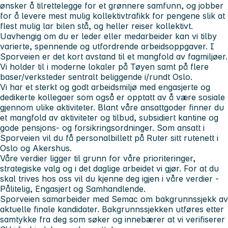
ønsker å tilrettelegge for et grønnere samfunn, og jobber
for å levere mest mulig kollektivtrafikk for pengene slik at
flest mulig lar bilen stå, og heller reiser kollektivt.
Uavhengig om du er leder eller medarbeider kan vi tilby
varierte, spennende og utfordrende arbeidsoppgaver. I
Sporveien er det kort avstand til et mangfold av fagmiljøer.
Vi holder til i moderne lokaler på Tøyen samt på flere
baser/verksteder sentralt beliggende i/rundt Oslo.
Vi har et sterkt og godt arbeidsmiljø med engasjerte og
dedikerte kollegaer som også er opptatt av å være sosiale
gjennom ulike aktiviteter. Blant våre ansattgoder finner du
et mangfold av aktiviteter og tilbud, subsidiert kantine og
gode pensjons- og forsikringsordninger. Som ansatt i
Sporveien vil du få personalbillett på Ruter sitt rutenett i
Oslo og Akershus.
Våre verdier ligger til grunn for våre prioriteringer,
strategiske valg og i det daglige arbeidet vi gjør. For at du
skal trives hos oss vil du kjenne deg igjen i våre verdier -
Pålitelig, Engasjert og Samhandlende.
Sporveien samarbeider med Semac om bakgrunnssjekk av
aktuelle finale kandidater. Bakgrunnssjekken utføres etter
samtykke fra deg som søker og innebærer at vi verifiserer