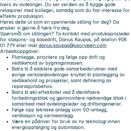
tvers av avdelinger. Du ser verdien av å bygge gode
relasjoner med kolleger, samtidig som du har interesse for
effektiv produksjon.
Høres dette ut som en spennende stilling for deg? Da
ønsker vi gjerne å høre fra deg.
Spørsmål om stillingen? Ta kontakt med produksjonsleder
for stasjons- og basedrift, Darius Kaupas, på telefon 908
01 779 eller mail
darius.kaupas@sporveien.com
Arbeidsoppgaver:
Planlegge, prioritere og følge opp drift og
vedlikehold av bygningsmassen.
Bidra til å etablere gode samarbeidsrutiner med
øvrige verkstedavdelinger knyttet til planlegging av
vedlikehold og prosjekter, samt definering av
reparasjonsbehov.
Bidra til økt effektivitet ved å identifisere
forbedringstiltak og gjennomføre nødvendige tiltak i
samarbeid med avdelingsleder og driftsingeniører.
Følge opp tekniske anlegg som SD-anlegg,
ventilasjon og varmeanlegg.
Være en pådriver for bruk av ny teknologi innen
energioppfølging og automasjon.