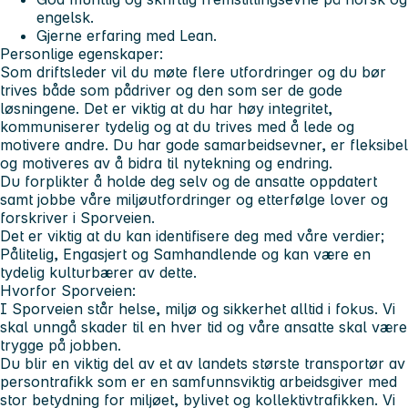
engelsk.
Gjerne erfaring med Lean.
Personlige egenskaper:
Som driftsleder vil du møte flere utfordringer og du bør
trives både som pådriver og den som ser de gode
løsningene. Det er viktig at du har høy integritet,
kommuniserer tydelig og at du trives med å lede og
motivere andre. Du har gode samarbeidsevner, er fleksibel
og motiveres av å bidra til nytekning og endring.
Du forplikter å holde deg selv og de ansatte oppdatert
samt jobbe våre miljøutfordringer og etterfølge lover og
forskriver i Sporveien.
Det er viktig at du kan identifisere deg med våre verdier;
Pålitelig, Engasjert og Samhandlende og kan være en
tydelig kulturbærer av dette.
Hvorfor Sporveien:
I Sporveien står helse, miljø og sikkerhet alltid i fokus. Vi
skal unngå skader til en hver tid og våre ansatte skal være
trygge på jobben.
Du blir en viktig del av et av landets største transportør av
persontrafikk som er en samfunnsviktig arbeidsgiver med
stor betydning for miljøet, bylivet og kollektivtrafikken. Vi