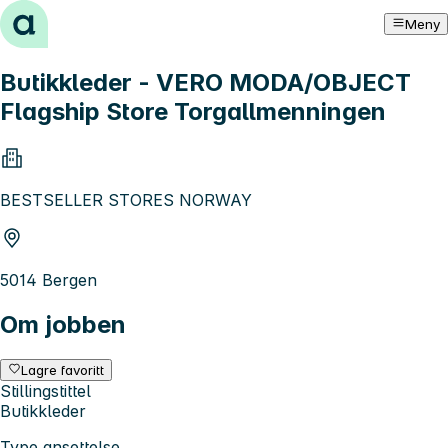
Hopp til innhold
Meny
Butikkleder - VERO MODA/OBJECT
Flagship Store Torgallmenningen
BESTSELLER STORES NORWAY
5014 Bergen
Om jobben
Lagre favoritt
Stillingstittel
Butikkleder
Type ansettelse