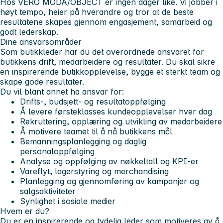
Hos VERO MODA/OBJECT er ingen dager like. Vi jobber i
høyt tempo, heier på hverandre og tror at de beste
resultatene skapes gjennom engasjement, samarbeid og
godt lederskap.
Dine ansvarsområder
Som butikkleder har du det overordnede ansvaret for
butikkens drift, medarbeidere og resultater. Du skal sikre
en inspirerende butikkopplevelse, bygge et sterkt team og
skape gode resultater.
Du vil blant annet ha ansvar for:
Drifts-, budsjett- og resultatoppfølging
Å levere førsteklasses kundeopplevelser hver dag
Rekruttering, opplæring og utvikling av medarbeidere
Å motivere teamet til å nå butikkens mål
Bemanningsplanlegging og daglig
personaloppfølging
Analyse og oppfølging av nøkkeltall og KPI-er
Vareflyt, lagerstyring og merchandising
Planlegging og gjennomføring av kampanjer og
salgsaktiviteter
Synlighet i sosiale medier
Hvem er du?
Du er en inspirerende og tydelig leder som motiveres av å