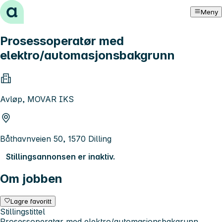
Hopp til innhold
Meny
Prosessoperatør med
elektro/automasjonsbakgrunn
Avløp, MOVAR IKS
Båthavnveien 50, 1570 Dilling
Stillingsannonsen er inaktiv.
Om jobben
Lagre favoritt
Stillingstittel
Prosessoperatør med elektro/automasjonsbakgrunn