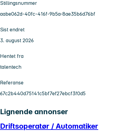
Stillingsnummer
aabe062d-40fc-416f-9b5a-8ae35b6d76bf
Sist endret
3. august 2026
Hentet fra
talentech
Referanse
67c2b440d75141c5bf7ef27ebcf3f0d5
Lignende annonser
Driftsoperatør / Automatiker