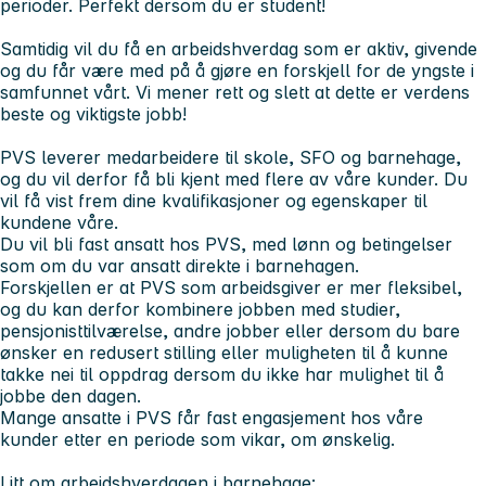
perioder. Perfekt dersom du er student!
Samtidig vil du få en arbeidshverdag som er aktiv, givende
og du får være med på å gjøre en forskjell for de yngste i
samfunnet vårt. Vi mener rett og slett at dette er verdens
beste og viktigste jobb!
PVS leverer medarbeidere til skole, SFO og barnehage,
og du vil derfor få bli kjent med flere av våre kunder. Du
vil få vist frem dine kvalifikasjoner og egenskaper til
kundene våre.
Du vil bli fast ansatt hos PVS, med lønn og betingelser
som om du var ansatt direkte i barnehagen.
Forskjellen er at PVS som arbeidsgiver er mer fleksibel,
og du kan derfor kombinere jobben med studier,
pensjonisttilværelse, andre jobber eller dersom du bare
ønsker en redusert stilling eller muligheten til å kunne
takke nei til oppdrag dersom du ikke har mulighet til å
jobbe den dagen.
Mange ansatte i PVS får fast engasjement hos våre
kunder etter en periode som vikar, om ønskelig.
Litt om arbeidshverdagen i barnehage: