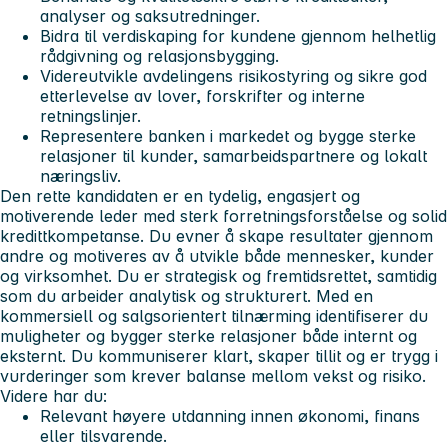
analyser og saksutredninger.
Bidra til verdiskaping for kundene gjennom helhetlig
rådgivning og relasjonsbygging.
Videreutvikle avdelingens risikostyring og sikre god
etterlevelse av lover, forskrifter og interne
retningslinjer.
Representere banken i markedet og bygge sterke
relasjoner til kunder, samarbeidspartnere og lokalt
næringsliv.
Den rette kandidaten
er en tydelig, engasjert og
motiverende leder med sterk forretningsforståelse og solid
kredittkompetanse. Du evner å skape resultater gjennom
andre og motiveres av å utvikle både mennesker, kunder
og virksomhet. Du er strategisk og fremtidsrettet, samtidig
som du arbeider analytisk og strukturert. Med en
kommersiell og salgsorientert tilnærming identifiserer du
muligheter og bygger sterke relasjoner både internt og
eksternt. Du kommuniserer klart, skaper tillit og er trygg i
vurderinger som krever balanse mellom vekst og risiko.
Videre har du:
Relevant høyere utdanning innen økonomi, finans
eller tilsvarende.