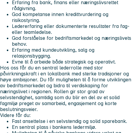
Erfaring fra bank, finans eller næringslivsrettet
rådgivning.
God kompetanse innen kredittvurdering og
risikostyring.
Ledererfaring eller dokumenterte resultater fra fag-
eller teamledelse.
God forståelse for bedriftsmarkedet og næringslivets
behov.
Erfaring med kundeutvikling, salg og
relasjonsbygging.
Evne til å arbeide både strategisk og operativt.
Hos oss får du
en sentral lederrolle med stor
påvirkningskraft i en lokalbank med sterke tradisjoner og
høye ambisjoner. Du får muligheten til å forme utviklingen
av bedriftsmarkedet og bidra til verdiskaping for
næringslivet i regionen. Rollen gir stor grad av
selvstendighet, samtidig som du blir en del av et solid
fagmiljø preget av samarbeid, engasjement og korte
beslutningsveier.
Videre får du:
Fast ansettelse i en selvstendig og solid sparebank.
En sentral plass i bankens ledermiljø.
Muligheten til å påvirke bankens videre vekst og