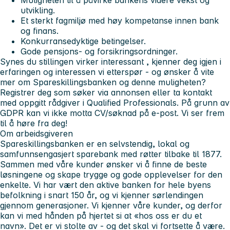
utvikling.
Et sterkt fagmiljø med høy kompetanse innen bank
og finans.
Konkurransedyktige betingelser.
Gode pensjons- og forsikringsordninger.
Synes du stillingen virker interessant
, kjenner deg igjen i
erfaringen og interessen vi etterspør - og ønsker å vite
mer om Spareskillingsbanken og denne muligheten?
Registrer deg som søker via annonsen eller ta kontakt
med oppgitt rådgiver i Qualified Professionals. På grunn av
GDPR kan vi ikke motta CV/søknad på e-post. Vi ser frem
til å høre fra deg!
Om arbeidsgiveren
Spareskillingsbanken er en selvstendig, lokal og
samfunnsengasjert sparebank med røtter tilbake til 1877.
Sammen med våre kunder ønsker vi å finne de beste
løsningene og skape trygge og gode opplevelser for den
enkelte. Vi har vært den aktive banken for hele byens
befolkning i snart 150 år, og vi kjenner sørlendingen
gjennom generasjoner. Vi kjenner våre kunder, og derfor
kan vi med hånden på hjertet si at «hos oss er du et
navn». Det er vi stolte av - og det skal vi fortsette å være.