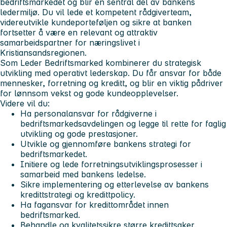
bedriftsmarkedet og blir en sentral del av bankens
ledermiljø. Du vil lede et kompetent rådgiverteam,
videreutvikle kundeporteføljen og sikre at banken
fortsetter å være en relevant og attraktiv
samarbeidspartner for næringslivet i
Kristiansandsregionen.
Som Leder Bedriftsmarked kombinerer du strategisk
utvikling med operativt lederskap. Du får ansvar for både
mennesker, forretning og kreditt, og blir en viktig pådriver
for lønnsom vekst og gode kundeopplevelser.
Videre vil du:
Ha personalansvar for rådgiverne i
bedriftsmarkedsavdelingen og legge til rette for faglig
utvikling og gode prestasjoner.
Utvikle og gjennomføre bankens strategi for
bedriftsmarkedet.
Initiere og lede forretningsutviklingsprosesser i
samarbeid med bankens ledelse.
Sikre implementering og etterlevelse av bankens
kredittstrategi og kredittpolicy.
Ha fagansvar for kredittområdet innen
bedriftsmarked.
Behandle og kvalitetssikre større kredittsaker,