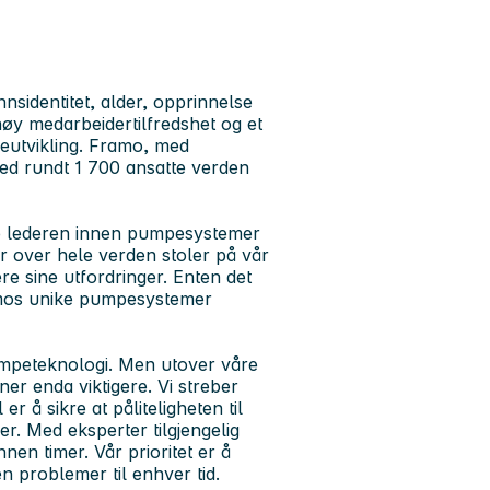
nnsidentitet, alder, opprinnelse
høy medarbeidertilfredshet og et
reutvikling. Framo, med
ed rundt 1 700 ansatte verden
e lederen innen pumpesystemer
er over hele verden stoler på vår
e sine utfordringer. Enten det
ramos unike pumpesystemer
umpeteknologi. Men utover våre
tner enda viktigere. Vi streber
 å sikre at påliteligheten til
. Med eksperter tilgjengelig
nnen timer. Vår prioritet er å
n problemer til enhver tid.