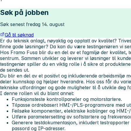
Søk på jobben
Søk senest fredag 14. august
Gå til søknad
Er du teknisk anlagt, nøyaktig og opptatt av kvalitet? Trive
finne gode løsninger? Da kan du være testingeniøren vi ser 
Hos Framo Fusa
blir du en del av et fagmiljø der kvalitet, 
sentrum. Sammen utvikler og leverer vi løsninger til kund
testingeniør spiller du en viktig rolle i å sikre at produkte
de sendes ut.
Du blir en del av et positivt og inkluderende arbeidsmiljø 
deler kunnskap og hjelper hverandre. Hos oss får du vari
tekniske utfordringer og gode muligheter til å utvikle deg fa
I denne rollen vil du blant annet:
Funksjonsteste kontrollpaneler og motorstartere.
Tilpasse ordrebasert HMI-/PLS-programvare med ut
Feilsøke komponenter, elektriske koblinger og HMI
Utføre parametersetting av softstartere og frekvens
Generere testdokumentasjon, inkludert testrapporter
passord og IP-adresser.