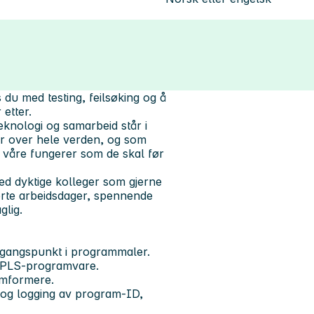
s du med testing, feilsøking og å
etter.
teknologi og samarbeid står i
er over hele verden, og som
ne våre fungerer som de skal før
med dyktige kolleger som gjerne
erte arbeidsdager, spennende
glig.
gangspunkt i programmaler.
-/PLS-programvare.
omformere.
 og logging av program-ID,