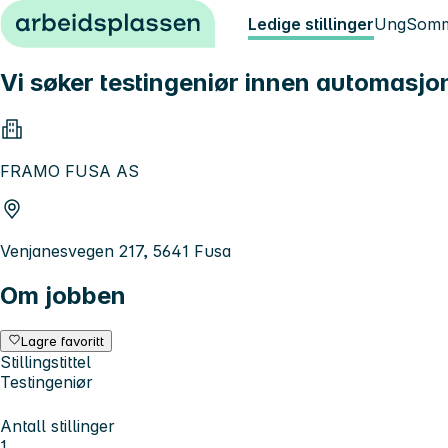
Hopp til innhold
Ledige stillinger
Ung
Somm
Vi søker testingeniør innen automasjon
FRAMO FUSA AS
Venjanesvegen 217, 5641 Fusa
Om jobben
Lagre favoritt
Stillingstittel
Testingeniør
Antall stillinger
1