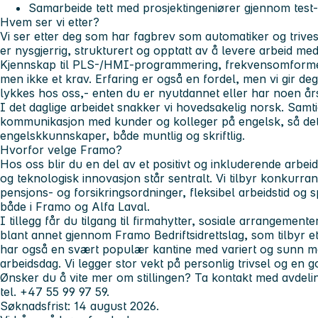
Samarbeide tett med prosjektingeniører gjennom test
Hvem ser vi etter?
Vi ser etter deg som har fagbrev som automatiker og trive
er nysgjerrig, strukturert og opptatt av å levere arbeid med
Kjennskap til PLS-/HMI-programmering, frekvensomformere
men ikke et krav. Erfaring er også en fordel, men vi gir d
lykkes hos oss,- enten du er nyutdannet eller har noen års
I det daglige arbeidet snakker vi hovedsakelig norsk. Sam
kommunikasjon med kunder og kolleger på engelsk, så det 
engelskkunnskaper, både muntlig og skriftlig.
Hvorfor velge Framo?
Hos oss
blir du en del av et positivt og inkluderende arbeid
og teknologisk innovasjon står sentralt. Vi tilbyr konkurra
pensjons- og forsikringsordninger, fleksibel arbeidstid og
både i Framo og Alfa Laval.
I tillegg
får du tilgang til firmahytter, sosiale arrangement
blant annet gjennom Framo Bedriftsidrettslag, som tilbyr et 
har også en svært populær kantine med variert og sunn ma
arbeidsdag. Vi legger stor vekt på personlig trivsel og en g
Ønsker du å vite mer om stillingen? Ta kontakt med avdel
tel. +47 55 99 97 59.
Søknadsfrist: 14 august 2026.