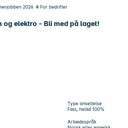
erjobben
2026
☀️
For bedrifter
 og elektro - Bli med på laget!
Type ansettelse
Fast, heltid 100%
Arbeidsspråk
Norsk eller engelsk