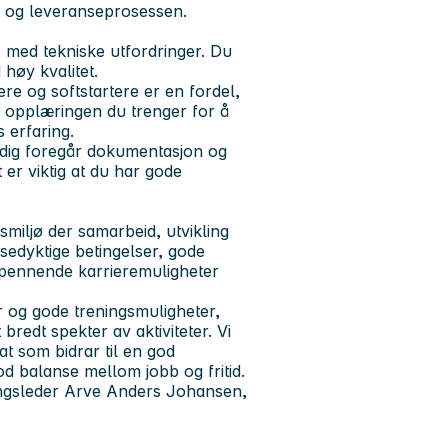
- og leveranseprosessen.
s med tekniske utfordringer. Du
 høy kvalitet.
 og softstartere er en fordel,
eg opplæringen du trenger for å
 erfaring.
tidig foregår dokumentasjon og
er viktig at du har gode
smiljø der samarbeid, utvikling
nsedyktige betingelser, gode
 spennende karrieremuligheter
er og gode treningsmuligheter,
bredt spekter av aktiviteter. Vi
t som bidrar til en god
od balanse mellom jobb og fritid.
ingsleder Arve Anders Johansen,