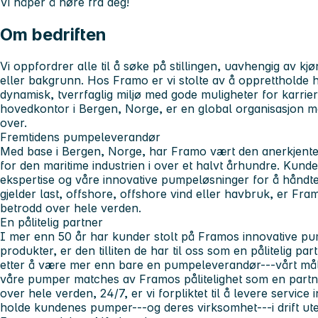
Vi håper å høre fra deg!
Om bedriften
Vi oppfordrer alle til å søke på stillingen, uavhengig av kjø
eller bakgrunn. Hos Framo er vi stolte av å opprettholde 
dynamisk, tverrfaglig miljø med gode muligheter for karrie
hovedkontor i Bergen, Norge, er en global organisasjon m
over.
Fremtidens pumpeleverandør
Med base i Bergen, Norge, har Framo vært den anerkjent
for den maritime industrien i over et halvt århundre. Kund
ekspertise og våre innovative pumpeløsninger for å håndter
gjelder last, offshore, offshore vind eller havbruk, er F
betrodd over hele verden.
En pålitelig partner
I mer enn 50 år har kunder stolt på Framos innovative p
produkter, er den tilliten de har til oss som en pålitelig par
etter å være mer enn bare en pumpeleverandør---vårt mål er
våre pumper matches av Framos pålitelighet som en partner
over hele verden, 24/7, er vi forpliktet til å levere service i
holde kundenes pumper---og deres virksomhet---i drift ute