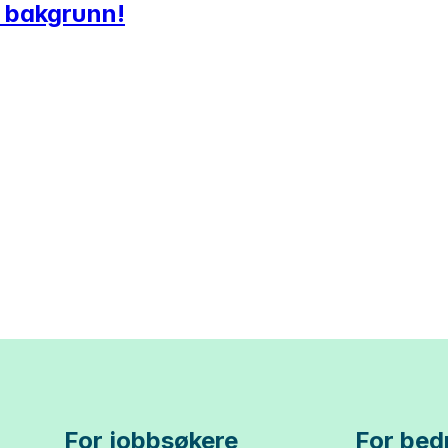
m bakgrunn!
For jobbsøkere
For bedr