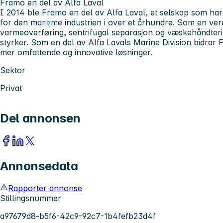
Framo en del av Alfa Laval
I 2014 ble Framo en del av Alfa Laval, et selskap som har
for den maritime industrien i over et århundre. Som en ve
varmeoverføring, sentrifugal separasjon og væskehåndterin
styrker. Som en del av Alfa Lavals Marine Division bidrar
mer omfattende og innovative løsninger.
Sektor
Privat
Del annonsen
Annonsedata
Rapporter annonse
Stillingsnummer
a97679d8-b5f6-42c9-92c7-1b4fefb23d4f