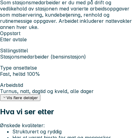
Som stasjonsmedarbeider er du med på drift og
vedlikehold av stasjonen med varierte arbeidsoppgaver
som matservering, kundebetjening, renhold og
rutinemessige oppgaver. Arbeidet inkluderer nattevakter
annen hver uke.
Oppstart
Etter avtale
Stillingstittel
Stasjonsmedarbeider (bensinstasjon)
Type ansettelse
Fast, heltid 100%
Arbeidstid
Turnus, natt, dagtid og kveld, alle dager
Vis flere detaljer
Hva vi ser etter
Ønskede kvaliteter:
Strukturert og ryddig
Har et varmt hjerte for mat og mennesker