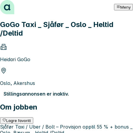
Hopp til innhold
Meny
GoGo Taxi _ Sjåfør _ Oslo _ Heltid
/Deltid
Heidari GoGo
Oslo, Akershus
Stillingsannonsen er inaktiv.
Om jobben
Lagre favoritt
Sjåfør Taxi / Uber / Bolt – Provisjon opptil 55 % + bonus _
Oslo, Bærum _ Heltid /Deltid