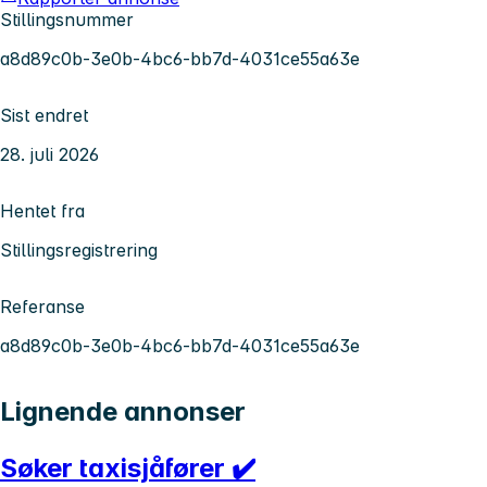
Stillingsnummer
a8d89c0b-3e0b-4bc6-bb7d-4031ce55a63e
Sist endret
28. juli 2026
Hentet fra
Stillingsregistrering
Referanse
a8d89c0b-3e0b-4bc6-bb7d-4031ce55a63e
Lignende annonser
Søker taxisjåfører ✔️