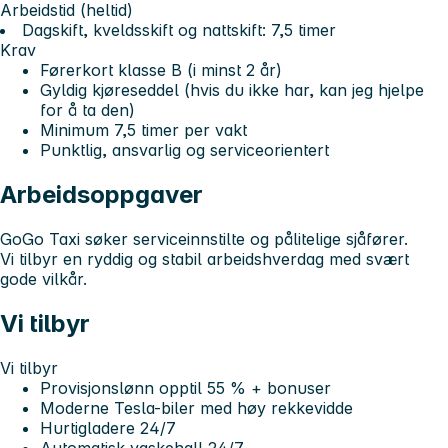
Arbeidstid (heltid)
Dagskift, kveldsskift og nattskift:
7,5 timer
Krav
Førerkort klasse B (i minst 2 år)
Gyldig kjøreseddel (hvis du ikke har, kan jeg hjelpe
for å ta den)
Minimum
7,5 timer per vakt
Punktlig, ansvarlig og serviceorientert
Arbeidsoppgaver
GoGo Taxi søker serviceinnstilte og pålitelige sjåfører.
Vi tilbyr en ryddig og stabil arbeidshverdag med svært
gode vilkår.
Vi tilbyr
Vi tilbyr
Provisjonslønn opptil
55 % + bonuser
Moderne
Tesla-biler
med høy rekkevidde
Hurtigladere
24/7
Automatisk vaskehall
24/7