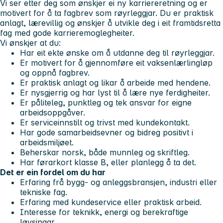
Vi ser etter deg som ønskjer ei ny karriereretning og er
motivert for å ta fagbrev som røyrleggjar. Du er praktisk
anlagt, lærevillig og ønskjer å utvikle deg i eit framtidsretta
fag med gode karrieremoglegheiter.
Vi ønskjer at du:
Har eit ekte ønske om å utdanne deg til røyrleggjar.
Er motivert for å gjennomføre eit vaksenlærlingløp
og oppnå fagbrev.
Er praktisk anlagt og likar å arbeide med hendene.
Er nysgjerrig og har lyst til å lære nye ferdigheiter.
Er påliteleg, punktleg og tek ansvar for eigne
arbeidsoppgåver.
Er serviceinnstilt og trivst med kundekontakt.
Har gode samarbeidsevner og bidreg positivt i
arbeidsmiljøet.
Beherskar norsk, både munnleg og skriftleg.
Har førarkort klasse B, eller planlegg å ta det.
Det er ein fordel om du har
Erfaring frå bygg- og anleggsbransjen, industri eller
tekniske fag.
Erfaring med kundeservice eller praktisk arbeid.
Interesse for teknikk, energi og berekraftige
løysingar.