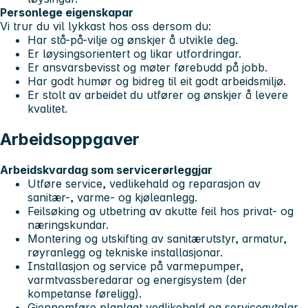
Personlege eigenskapar
Vi trur du vil lykkast hos oss dersom du:
Har stå-på-vilje og ønskjer å utvikle deg.
Er løysingsorientert og likar utfordringar.
Er ansvarsbevisst og møter førebudd på jobb.
Har godt humør og bidreg til eit godt arbeidsmiljø.
Er stolt av arbeidet du utfører og ønskjer å levere
kvalitet.
Arbeidsoppgaver
Arbeidskvardag som servicerørleggjar
Utføre service, vedlikehald og reparasjon av
sanitær-, varme- og kjøleanlegg.
Feilsøking og utbetring av akutte feil hos privat- og
næringskundar.
Montering og utskifting av sanitærutstyr, armatur,
røyranlegg og tekniske installasjonar.
Installasjon og service på varmepumper,
varmtvassberedarar og energisystem (der
kompetanse føreligg).
Gjennomføre planlagt vedlikehald og serviceavtalar.