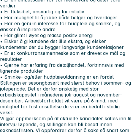
verdier
• Er fleksibel, ansvarlig og tar initiativ
• Har mulighet til å jobbe både helger og hverdager
• Har en genuin interesse for hudpleie og sminke, og
ønsker å inspirere andre
• Har glimt i øyet og masse positiv energi
• Elsker å gi kundene det lille ekstra, og elsker
kundemøter der du bygger langvarige kunderelasjoner
• Er et konkurransemenneske som er drevet av mål og
resultater
• Gjerne har erfaring fra detaljhandel, fortrinnsvis med
lignende produkter
• Sminke- og/eller hudpleieutdanning er en fordel
Stillingen er sesongbasert med størst behov i sommer- og
juleperiode. Det er derfor ønskelig med stor
arbeidskapasitet i månedene juli-august og november-
desember. Arbeidsforholdet vil være på 6 mnd, med
mulighet for fast ansettelse da vi er en bedrift i stadig
vekst.
Vi gjør oppmerksom på at aktuelle kandidater kalles inn til
intervju løpende, og stillingen kan bli besatt innen
søknadsfristen. Vi oppfordrer derfor å søke så snart som