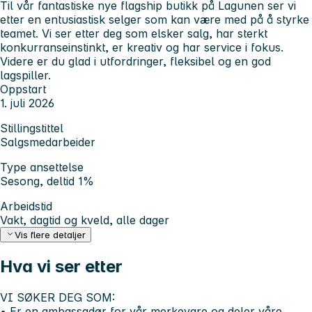
Til vår fantastiske nye flagship butikk på Lagunen ser vi
etter en entusiastisk selger som kan være med på å styrke
teamet. Vi ser etter deg som elsker salg, har sterkt
konkurranseinstinkt, er kreativ og har service i fokus.
Videre er du glad i utfordringer, fleksibel og en god
lagspiller.
Oppstart
1. juli 2026
Stillingstittel
Salgsmedarbeider
Type ansettelse
Sesong, deltid 1%
Arbeidstid
Vakt, dagtid og kveld, alle dager
Vis flere detaljer
Hva vi ser etter
VI SØKER DEG SOM:
• Er en ambassadør for vår merkevare og deler våre