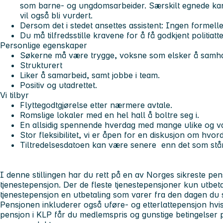
som barne- og ungdomsarbeider. Særskilt egnede kan
vil også bli vurdert.
Dersom det i stedet ansettes assistent: Ingen formell
Du må tilfredsstille kravene for å få godkjent politiatte
Personlige egenskaper
Søkerne må være trygge, voksne som elsker å sam
Strukturert
Liker å samarbeid, samt jobbe i team.
Positiv og utadrettet.
Vi tilbyr
Flyttegodtgjørelse etter nærmere avtale.
Romslige lokaler med en hel hall å boltre seg i.
En allsidig spennende hverdag med mange ulike og v
Stor fleksibilitet, vi er åpen for en diskusjon om hv
Tiltredelsesdatoen kan være senere enn det som står 
I denne stillingen har du rett på en av Norges sikreste pen
tjenestepensjon. Der de fleste tjenestepensjoner kun utbetal
tjenestepensjon en utbetaling som varer fra den dagen du sl
Pensjonen inkluderer også uføre- og etterlattepensjon hvi
pensjon i KLP får du medlemspris og gunstige betingelser 