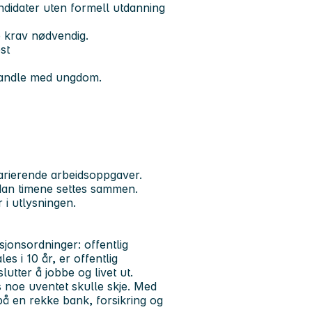
didater uten formell utdanning
e krav nødvendig.
st
handle med ungdom.
arierende arbeidsoppgaver.
ordan timene settes sammen.
i utlysningen.
sjonsordninger: offentlig
es i 10 år, er offentlig
utter å jobbe og livet ut.
s noe uventet skulle skje. Med
på en rekke bank, forsikring og