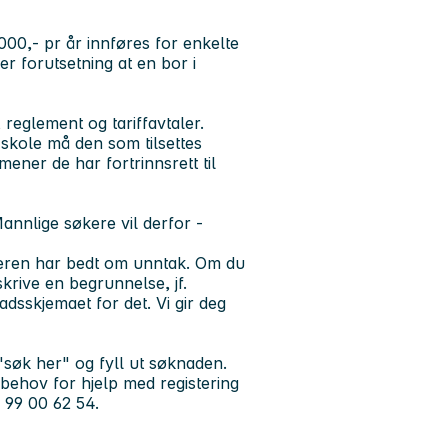
000,- pr år innføres for enkelte
 forutsetning at en bor i
 reglement og tariffavtaler.
i skole må den som tilsettes
ener de har fortrinnsrett til
nnlige søkere vil derfor -
økeren har bedt om unntak. Om du
skrive en begrunnelse, jf.
adsskjemaet for det. Vi gir deg
"søk her" og fyll ut søknaden.
 behov for hjelp med registering
n 99 00 62 54.