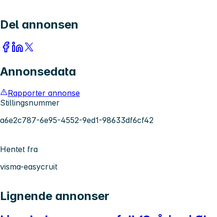
Del annonsen
Annonsedata
Rapporter annonse
Stillingsnummer
a6e2c787-6e95-4552-9ed1-98633df6cf42
Hentet fra
visma-easycruit
Lignende annonser