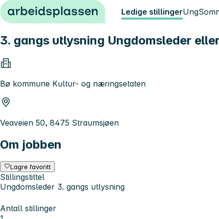
Hopp til innhold
Ledige stillinger
Ung
Somm
3. gangs utlysning Ungdomsleder eller
Bø kommune Kultur- og næringsetaten
Veaveien 50, 8475 Straumsjøen
Om jobben
Lagre favoritt
Stillingstittel
Ungdomsleder 3. gangs utlysning
Antall stillinger
1