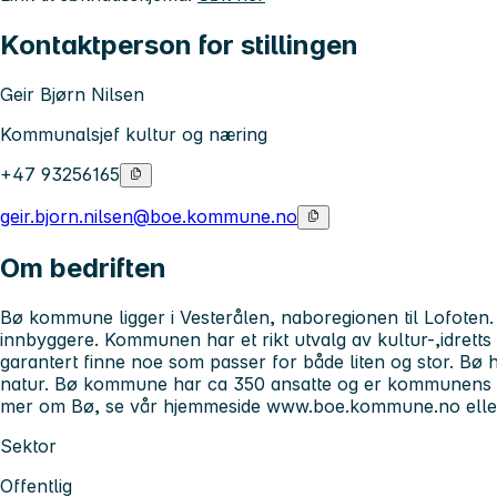
Kontaktperson for stillingen
Geir Bjørn Nilsen
Kommunalsjef kultur og næring
+47 93256165
geir.bjorn.nilsen@boe.kommune.no
Om bedriften
Bø kommune ligger i Vesterålen, naboregionen til Lofote
innbyggere. Kommunen har et rikt utvalg av kultur-,idretts og
garantert finne noe som passer for både liten og stor. Bø ha
natur. Bø kommune har ca 350 ansatte og er kommunens stø
mer om Bø, se vår hjemmeside www.boe.kommune.no eller
Sektor
Offentlig