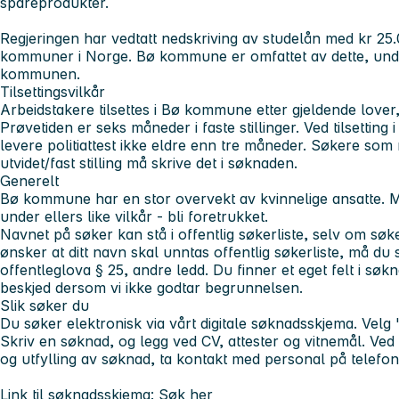
spareprodukter.
Regjeringen har vedtatt nedskriving av studelån med kr 25.
kommuner i Norge. Bø kommune er omfattet av dette, under
kommunen.
Tilsettingsvilkår
Arbeidstakere tilsettes i Bø kommune etter gjeldende lover,
Prøvetiden er seks måneder i faste stillinger. Ved tilsetting 
levere politiattest ikke eldre enn tre måneder. Søkere som m
utvidet/fast stilling må skrive det i søknaden.
Generelt
Bø kommune har en stor overvekt av kvinnelige ansatte. Ma
under ellers like vilkår - bli foretrukket.
Navnet på søker kan stå i offentlig søkerliste, selv om s
ønsker at ditt navn skal unntas offentlig søkerliste, må du 
offentleglova § 25, andre ledd. Du finner et eget felt i søkn
beskjed dersom vi ikke godtar begrunnelsen.
Slik søker du
Du søker elektronisk via vårt digitale søknadsskjema. Velg 
Skriv en søknad, og legg ved CV, attester og vitnemål. Ved
og utfylling av søknad, ta kontakt med personal på telefo
Link til søknadsskjema:
Søk her