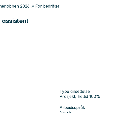
erjobben
2026
☀️
For bedrifter
 assistent
Type ansettelse
Prosjekt, heltid 100%
Arbeidsspråk
Norsk