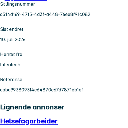
Stillingsnummer
a514d169-47f5-4d3f-a448-76ee8f91c082
Sist endret
10. juli 2026
Hentet fra
talentech
Referanse
caba9938093f4c64870c67d7871eb1ef
Lignende annonser
Helsefagarbeider