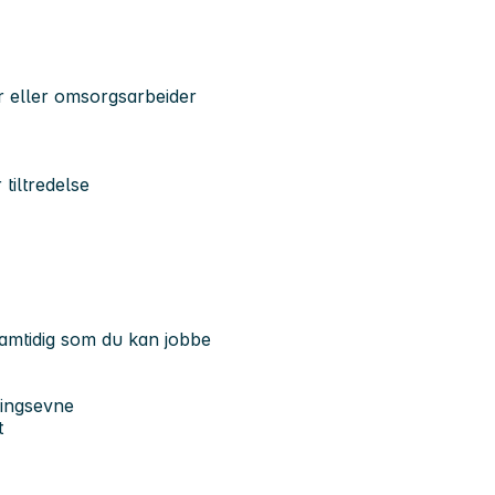
er eller omsorgsarbeider
 tiltredelse
mtidig som du kan jobbe
ringsevne
t