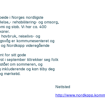
ide i Norges nordligste
se,- rehabilitering- og omsorg,
mi og stab. Vi har ca. 400
ikarer.
 havbruk, reiselivs- og
nningsvåg er kommunesenteret og
k og Nordkapp videregående
nt for sitt gode
al i september tiltrekker seg folk
platået om sommeren, og
 inkluderende og kan tilby deg
og mørketid.
Nettsted
http://www.nordkapp.komm