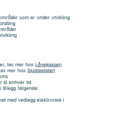
områder som er under utvikling
andling
gområder
tvikling
mer, les mer hos
Lånekassen
 les mer hos
Skatteetaten
roms
 til enhver tid
tillegg følgende:
ad med vedlegg elektronisk i