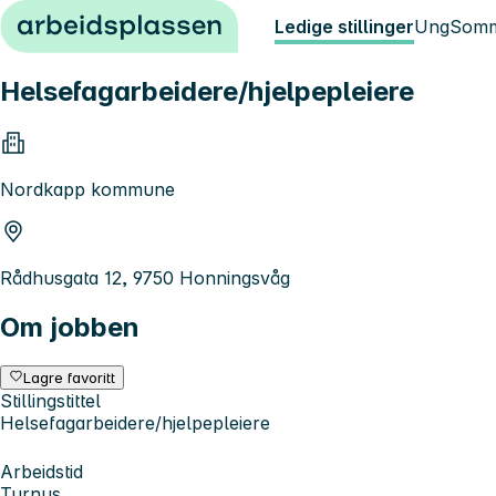
Hopp til innhold
Ledige stillinger
Ung
Somm
Helsefagarbeidere/hjelpepleiere
Nordkapp kommune
Rådhusgata 12, 9750 Honningsvåg
Om jobben
Lagre favoritt
Stillingstittel
Helsefagarbeidere/hjelpepleiere
Arbeidstid
Turnus