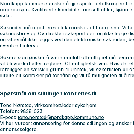
Nordkapp kommune ønsker å gjenspeile befolkningen for 
organisasjon. Kvalifiserte kandidater uansett alder, kjønn ell
søke.
Søknader må registreres elektronisk i Jobbnorge.no. Vi hen
søknadsbrev og CV direkte i søkeportalen og ikke legge di
og vitnemål ikke legges ved den elektroniske søknaden, ber 
eventuelt intervju.
Søkere som ønsker å være unntatt offentlighet må begrunn
vil bli vurdert etter reglene i Offentlighetsloven. Hvis de
foreligger en særskilt grunn til unntak, vil søkerlisten bli offe
tilfelle bli kontaktet på forhånd og vil få muligheten til å 
Spørsmål om stillingen kan rettes til:
Tone Nørstad, virksomhetsleder sykehjem
Telefon: 98281023
E-post:
tone.norstad@nordkapp.kommune.no
Vi har vurdert annonsering for denne stillingen og ønsker i
annonseselgere.