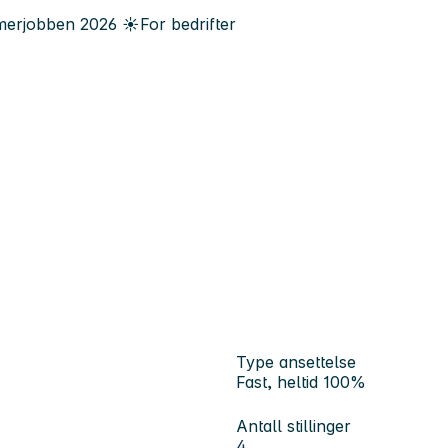
erjobben
2026
☀️
For bedrifter
Type ansettelse
Fast, heltid 100%
Antall stillinger
4