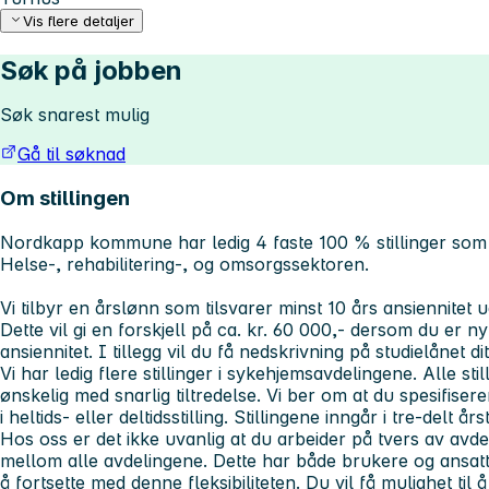
Vis flere detaljer
Søk på jobben
Søk snarest mulig
Gå til søknad
Om stillingen
Nordkapp kommune har ledig 4 faste 100 % stillinger som h
Helse-, rehabilitering-, og omsorgssektoren.
Vi tilbyr en årslønn som tilsvarer minst 10 års ansiennitet u
Dette vil gi en forskjell på ca. kr. 60 000,- dersom du er ny
ansiennitet. I tillegg vil du få nedskrivning på studielånet di
Vi har ledig flere stillinger i
sykehjemsavdelingene
. Alle sti
ønskelig med snarlig tiltredelse. Vi ber om at du spesifiser
i heltids- eller deltidsstilling. Stillingene inngår i tre-delt år
Hos oss er det ikke uvanlig at du arbeider på tvers av avde
mellom alle avdelingene. Dette har både brukere og ansatt
å fortsette med denne fleksibiliteten. Du vil få mulighet til