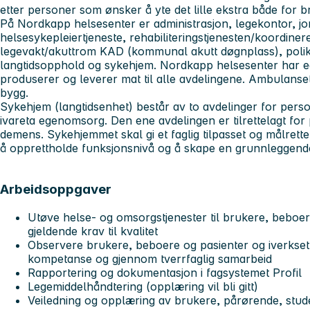
etter personer som ønsker å yte det lille ekstra både for 
På
Nordkapp helsesenter
er administrasjon, legekontor, j
helsesykepleiertjeneste, rehabiliteringstjenesten/koordin
legevakt/akuttrom KAD (kommunal akutt døgnplass), polikli
langtidsopphold og sykehjem. Nordkapp helsesenter har 
produserer og leverer mat til alle avdelingene. Ambulanse
bygg.
Sykehjem
(langtidsenhet) består av to avdelinger for per
ivareta egenomsorg. Den ene avdelingen er tilrettelagt fo
demens. Sykehjemmet skal gi et faglig tilpasset og målrette
å opprettholde funksjonsnivå og å skape en grunnleggend
Arbeidsoppgaver
Utøve helse- og omsorgstjenester til brukere, beboer
gjeldende krav til kvalitet
Observere brukere, beboere og pasienter og iverksett
kompetanse og gjennom tverrfaglig samarbeid
Rapportering og dokumentasjon i fagsystemet Profil
Legemiddelhåndtering (opplæring vil bli gitt)
Veiledning og opplæring av brukere, pårørende, stud