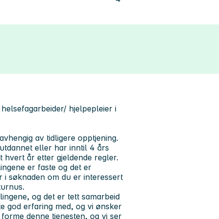
elsefagarbeider/ hjelpepleier i
avhengig av tidligere opptjening.
utdannet eller har inntil 4 års
tt hvert år etter gjeldende regler.
llingene er faste og det er
er i søknaden om du er interessert
sturnus.
lingene, og det er tett samarbeid
e god erfaring med, og vi ønsker
 å forme denne tjenesten, og vi ser