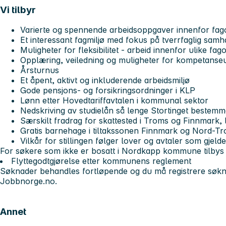
Vi tilbyr
Varierte og spennende arbeidsoppgaver innenfor fag
Et interessant fagmiljø med fokus på tverrfaglig samh
Muligheter for fleksibilitet - arbeid innenfor ulike fa
Opplæring, veiledning og muligheter for kompetanseu
Årsturnus
Et åpent, aktivt og inkluderende arbeidsmiljø
Gode pensjons- og forsikringsordninger i KLP
Lønn etter Hovedtariffavtalen i kommunal sektor
Nedskriving av studielån så lenge Stortinget bestem
Særskilt fradrag for skattested i Troms og Finnmark,
Gratis barnehage i tiltakssonen Finnmark og Nord-T
Vilkår for stillingen følger lover og avtaler som gjelder
For søkere som ikke er bosatt i Nordkapp kommune tilbys i 
Flyttegodtgjørelse etter kommunens reglement
Søknader behandles fortløpende og du må registrere søkn
Jobbnorge.no.
Annet