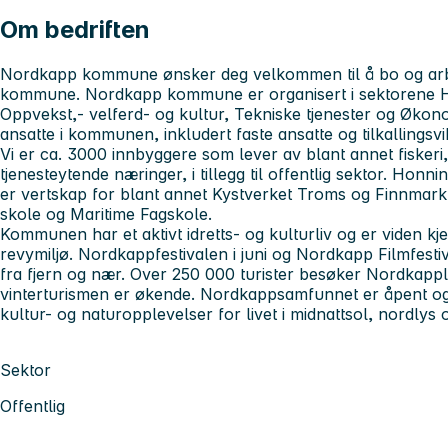
Om bedriften
Nordkapp kommune ønsker deg velkommen til å bo og arbe
kommune. Nordkapp kommune er organisert i sektorene Hel
Oppvekst,- velferd- og kultur, Tekniske tjenester og Økono
ansatte i kommunen, inkludert faste ansatte og tilkallingsv
Vi er ca. 3000 innbyggere som lever av blant annet fiskeri,
tjenesteytende næringer, i tillegg til offentlig sektor. Ho
er vertskap for blant annet Kystverket Troms og Finnmar
skole og Maritime Fagskole.
Kommunen har et aktivt idretts- og kulturliv og er viden kje
revymiljø. Nordkappfestivalen i juni og Nordkapp Filmfestiv
fra fjern og nær. Over 250 000 turister besøker Nordkap
vinterturismen er økende. Nordkappsamfunnet er åpent og
kultur- og naturopplevelser for livet i midnattsol, nordlys 
Sektor
Offentlig