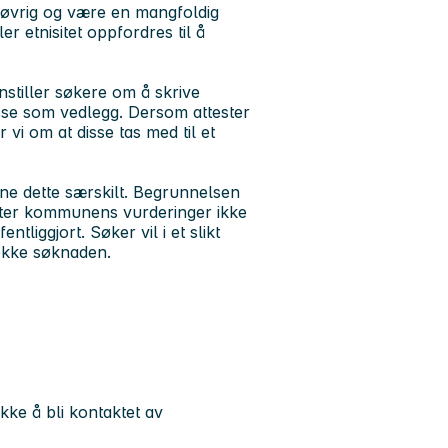
øvrig og være en mangfoldig
er etnisitet oppfordres til å
stiller søkere om å skrive
sse som vedlegg. Dersom attester
vi om at disse tas med til et
e dette særskilt. Begrunnelsen
t etter kommunens vurderinger ikke
ntliggjort. Søker vil i et slikt
trekke søknaden.
kke å bli kontaktet av