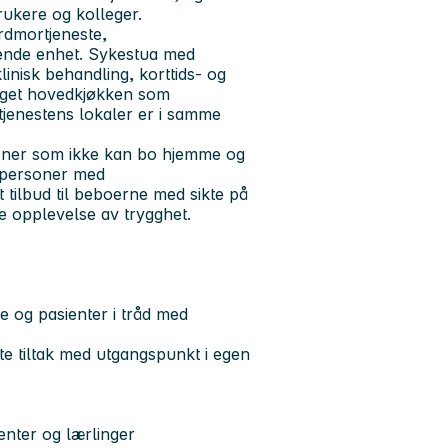
brukere og kolleger.
ordmortjeneste,
erende enhet. Sykestua med
nisk behandling, korttids- og
eget hovedkjøkken som
tjenestens lokaler er i samme
soner som ikke kan bo hjemme og
r personer med
t tilbud til beboerne med sikte på
e opplevelse av trygghet.
e og pasienter i tråd med
e tiltak med utgangspunkt i egen
enter og lærlinger