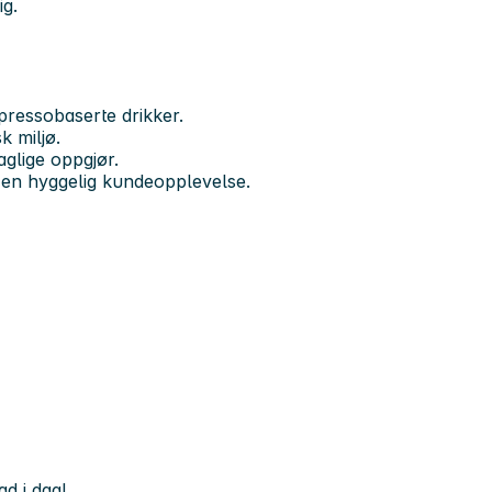
ig.
pressobaserte drikker.
k miljø.
aglige oppgjør.
e en hyggelig kundeopplevelse.
d i dag!