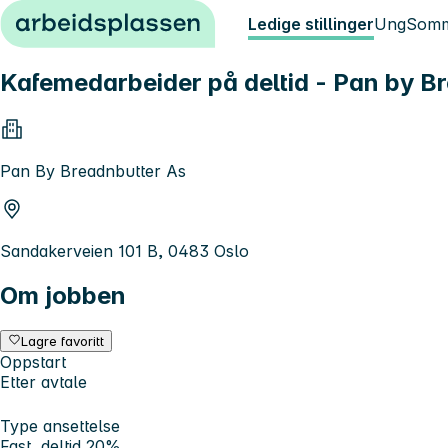
Hopp til innhold
Ledige stillinger
Ung
Somm
Kafemedarbeider på deltid - Pan by Br
Pan By Breadnbutter As
Sandakerveien 101 B, 0483 Oslo
Om jobben
Lagre favoritt
Oppstart
Etter avtale
Type ansettelse
Fast, deltid 20%