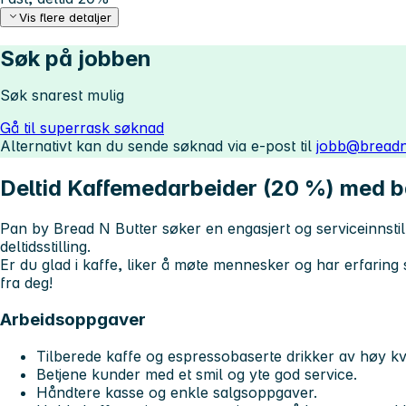
Vis flere detaljer
Søk på jobben
Søk snarest mulig
Gå til superrask søknad
Alternativt kan du sende søknad via e-post til
jobb@breadn
Deltid Kaffemedarbeider (20 %) med ba
Pan by Bread N Butter
søker en engasjert og serviceinnstil
deltidsstilling
.
Er du glad i kaffe, liker å møte mennesker og har erfaring 
fra deg!
Arbeidsoppgaver
Tilberede kaffe og espressobaserte drikker av høy kva
Betjene kunder med et smil og yte god service.
Håndtere kasse og enkle salgsoppgaver.