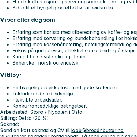
Holde kaffestasjon og serveringsområde rent og rydd
Bidra til et hyggelig og effektivt arbeidsmiljø.
Vi ser etter deg som
Erfaring som barista med tilberedning av kaffe- og es
Erfaring med servering og kundebehandling i et hektis
Erfaring med kassehåndtering, betalingsterminal og d
Fokus på god service, effektivt samarbeid og å skap
Kan jobbe selvstendig og i team.
Behersker norsk og engelsk.
Vi tilbyr
En hyggelig arbeidsplass med gode kollegaer.
Inkluderende arbeidsmiljø
Fleksible arbeidstider.
Konkurransedyktige betingelser.
Arbeidssted:
Storo / Nydalen i Oslo
Stilling:
Deltid (20 %)
Søknad:
Send en kort søknad og CV til
jobb@breadnbutter.no
Vi vurderer søknader fortløpende, så send gjerne din søkna