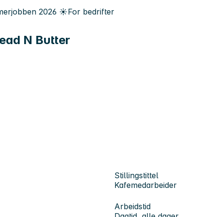
erjobben
2026
☀️
For bedrifter
ead N Butter
Stillingstittel
Kafemedarbeider
Arbeidstid
Dagtid, alle dager