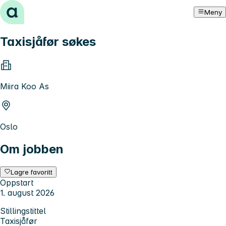
Hopp til innhold
Meny
Taxisjåfør søkes
Miira Koo As
Oslo
Om jobben
Lagre favoritt
Oppstart
1. august 2026
Stillingstittel
Taxisjåfør