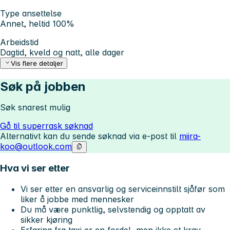
Type ansettelse
Annet, heltid 100%
Arbeidstid
Dagtid, kveld og natt, alle dager
Vis flere detaljer
Søk på jobben
Søk snarest mulig
Gå til superrask søknad
Alternativt kan du sende søknad via e-post til
miira-
koo@outlook.com
Hva vi ser etter
Vi ser etter en ansvarlig og serviceinnstilt sjåfør som
liker å jobbe med mennesker
Du må være punktlig, selvstendig og opptatt av
sikker kjøring
Erfaring fra taxi er en fordel, men ikke et krav