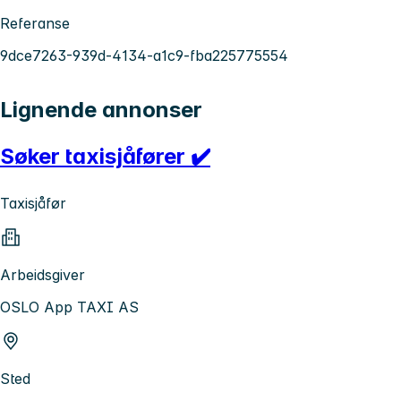
Referanse
9dce7263-939d-4134-a1c9-fba225775554
Lignende annonser
Søker taxisjåfører ✔️
Taxisjåfør
Arbeidsgiver
OSLO App TAXI AS
Sted