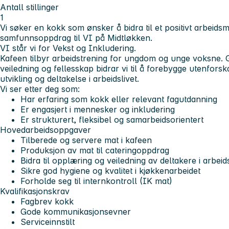
Antall stillinger
1
Vi søker en kokk som ønsker å bidra til et positivt arbeidsmi
samfunnsoppdrag til VI på Midtløkken.
VI står vi for Vekst og Inkludering.
Kafeen tilbyr arbeidstrening for ungdom og unge voksne. 
veiledning og fellesskap bidrar vi til å forebygge utenfors
utvikling og deltakelse i arbeidslivet.
Vi ser etter deg som:
Har erfaring som kokk eller relevant fagutdanning
Er engasjert i mennesker og inkludering
Er strukturert, fleksibel og samarbeidsorientert
Hovedarbeidsoppgaver
Tilberede og servere mat i kafeen
Produksjon av mat til cateringoppdrag
Bidra til opplæring og veiledning av deltakere i arbeid
Sikre god hygiene og kvalitet i kjøkkenarbeidet
Forholde seg til internkontroll (IK mat)
Kvalifikasjonskrav
Fagbrev kokk
Gode kommunikasjonsevner
Serviceinnstilt