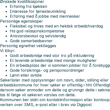
Ønskede kvalifikasjoner
Erfaring fra kjøkken
Interesse for tjenesteutvikling
Erfaring med å jobbe med mennesker
Personlige egenskaper
Fleksibel og trives med en hektisk arbeidshverdag
Ha god relasjonskompetanse
Ansvarsbevisst og selvstendig
Gode samarbeidsevner
Personlig egnethet vektlegges
Vi tilbyr:
Godt arbeidsmiljø med stor tro på inkludering
Et levende arbeidsmiljø med mange muligheter
En arbeidsplass der vi sammen jobber for å forebyg
Gode forsikrings- og pensjonsordninger
Lønn etter avtale
Søkerlister med opplysninger om navn, alder, stilling eller 
arbeidskommune for hver søker er offentlig i hht Offentli
dersom søker anmoder om dette og grunngir dette i søkn
tas til følge vil søkeren varsles om dette.
Kommunen ber aldri om kontaktinformasjon eller kontooppl
verken over SMS, e-post eller i brev via Digipost