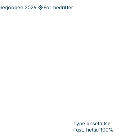
erjobben
2026
☀️
For bedrifter
Type ansettelse
Fast, heltid 100%