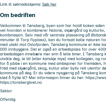
Link til søknadsskjema:
Søk her
Om bedriften
Velkommen til Tønsberg, byen som har holdt koken siden v
vet hvordan vi kombinerer historie, skjærgård og kulturliv,
kombinasjon. Selv med vår sentrale plassering på Østlande
minutter til Torp flyplass), kan du fortsatt kalle naturen 
med utsikt mot Oslofjorden. Tønsberg kommune er ikke
000 innbyggere. Det er også en arbeidsplass for over 40
arbeidsdagen innebære mer enn å telle timer. I Tønsberg 
utvikle deg, le litt (eller kanskje mye) med kollegaer, og ro
for å jobbe i en kommune med ambisjoner for fremtiden, 
fritid med skjærgård, skog, kultur eller byliv rett utenfor
kommune på deg. Er du videre nysgjerrig på Tønsberg kom
sted å flytte til? Mer informasjon finner du her: https:/
https://tonsberglivet.no
Sektor
Offentlig