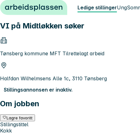
Hopp til innhold
Ledige stillinger
Ung
Somm
VI på Midtløkken søker
Tønsberg kommune MFT Tilrettelagt arbeid
Halfdan Wilhelmsens Alle 1c, 3110 Tønsberg
Stillingsannonsen er inaktiv.
Om jobben
Lagre favoritt
Stillingstittel
Kokk