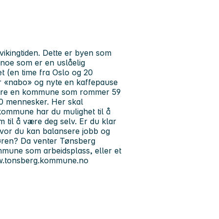
ikingtiden. Dette er byen som
 noe som er en uslåelig
t (en time fra Oslo og 20
for «nabo» og nyte en kaffepause
 bare en kommune som rommer 59
00 mennesker. Her skal
kommune har du mulighet til å
m til å være deg selv. Er du klar
hvor du kan balansere jobb og
 døren? Da venter Tønsberg
mune som arbeidsplass, eller et
/www.tonsberg.kommune.no