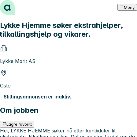
Hopp til innhold
Meny
Lykke Hjemme søker ekstrahjelper,
tilkallingshjelp og vikarer.
Lykke Marit AS
Oslo
Stillingsannonsen er inaktiv.
Om jobben
Lagre favoritt
Hei, LYKKE HJEMME søker nå etter kandidater til
ekstrahjelp, tilkalling og vikar. Det er en stor fordel om du