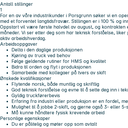
Antall stillinger
1
For en av våre industrikunder i Porsgrunn søker vi en operat
med et forventet langtidsfravær. Stillingen er i 100 % og in
Oppstart vil være første halvdel av august, og kontrakten 
måneder. Vi ser etter deg som har teknisk forståelse, liker
aktiv arbeidshverdag.
Arbeidsoppgaver
Delta i den daglige produksjonen
Kjøring av truck ved behov
Følge gjeldende rutiner for HMS og kvalitet
Bidra til orden og flyt i produksjonen
Samarbeide med kollegaer på tvers av skift
Ønskede kvalifikasjoner
Flytende norsk, både muntlig og skriftlig
God teknisk forståelse og evne til å sette deg inn i t
Gyldig truckførerbevis
Erfaring fra industri eller produksjon er en fordel, me
Mulighet til å jobbe 2-skift, og gjerne også 3- eller 5
Må kunne håndtere fysisk krevende arbeid
Personlige egenskaper
Du er pålitelig og møter opp som avtalt