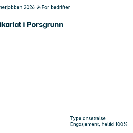
erjobben
2026
☀️
For bedrifter
ikariat i Porsgrunn
Type ansettelse
Engasjement, heltid 100%