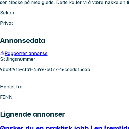
ser tilbake på med glede. Dette kaller vi å være nøkkelen til
Sektor
Privat
Annonsedata
Rapporter annonse
Stillingsnummer
9bb8f91e-cfa1-4398-a077-16ceeda15a5b
Hentet fra
FINN
Lignende annonser
Ønsker du en praktisk jobb i en fremtid