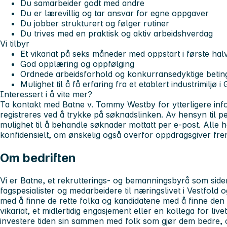
Du samarbeider godt med andre
Du er lærevillig og tar ansvar for egne oppgaver
Du jobber strukturert og følger rutiner
Du trives med en praktisk og aktiv arbeidshverdag
Vi tilbyr
Et vikariat på seks måneder med oppstart i første hal
God opplæring og oppfølging
Ordnede arbeidsforhold og konkurransedyktige betin
Mulighet til å få erfaring fra et etablert industrimiljø 
Interessert i å vite mer?
Ta kontakt med Batne v. Tommy Westby for ytterligere in
registreres ved å trykke på søknadslinken. Av hensyn til 
mulighet til å behandle søknader mottatt per e-post. Alle 
konfidensielt, om ønskelig også overfor oppdragsgiver frem
Om bedriften
Vi er Batne, et rekrutterings- og bemanningsbyrå som side
fagspesialister og medarbeidere til næringslivet i Vestfold
med å finne de rette folka og kandidatene med å finne den r
vikariat, et midlertidig engasjement eller en kollega for livet
investere tiden sin sammen med folk som gjør dem bedre, 