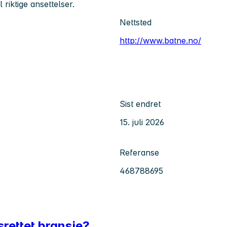
 riktige ansettelser.
Nettsted
http://www.batne.no/
Sist endret
15. juli 2026
Referanse
468788695
srettet bransje?