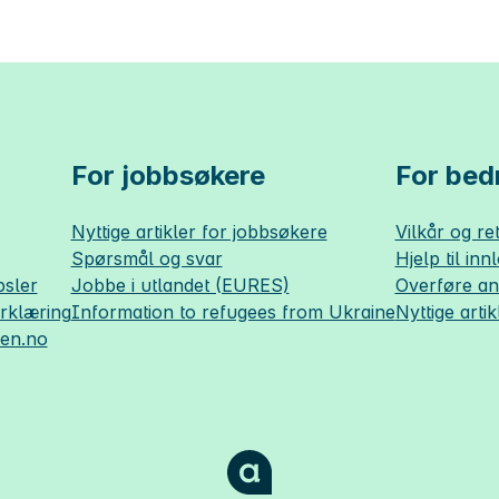
For jobbsøkere
For bedr
Nyttige artikler for jobbsøkere
Vilkår og ret
Spørsmål og svar
Hjelp til inn
sler
Jobbe i utlandet (EURES)
Overføre a
erklæring
Information to refugees from Ukraine
Nyttige artik
sen.no