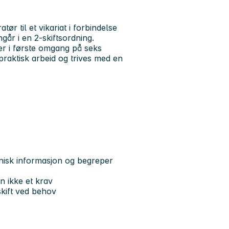
ør til et vikariat i forbindelse
ngår i en 2-skiftsordning.
er i første omgang på seks
 praktisk arbeid og trives med en
eknisk informasjon og begreper
n ikke et krav
-skift ved behov