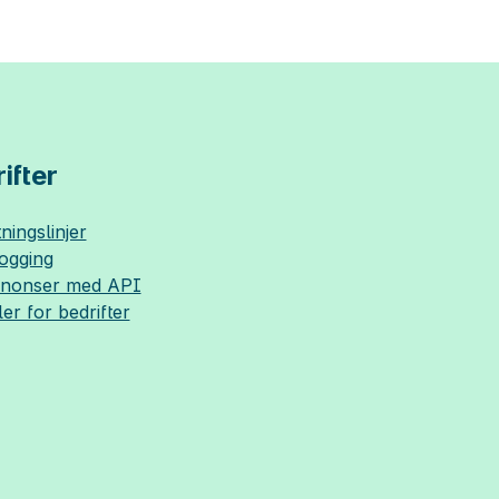
ifter
ningslinjer
logging
nnonser med API
ler for bedrifter