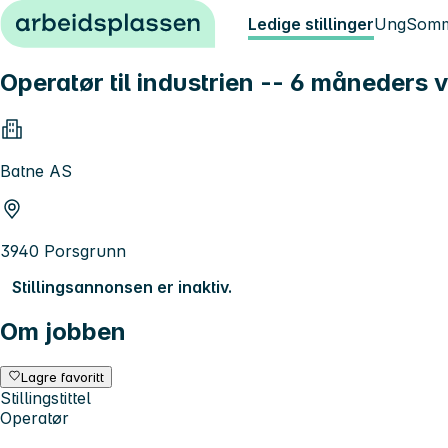
Hopp til innhold
Ledige stillinger
Ung
Somm
Operatør til industrien -- 6 måneders v
Batne AS
3940 Porsgrunn
Stillingsannonsen er inaktiv.
Om jobben
Lagre favoritt
Stillingstittel
Operatør