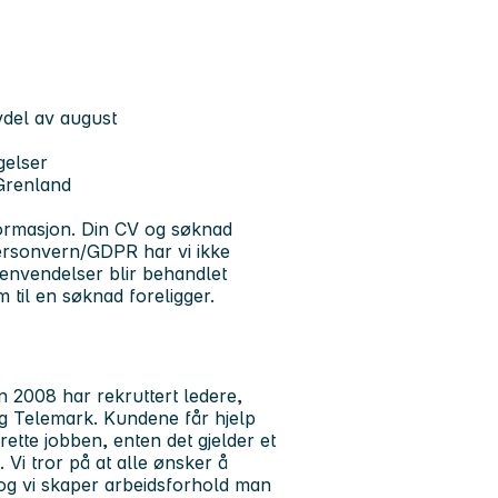
vdel av august
gelser
i Grenland
formasjon. Din CV og søknad
personvern/GDPR har vi ikke
henvendelser blir behandlet
 til en søknad foreligger.
n 2008 har rekruttert ledere,
 og Telemark. Kundene får hjelp
ette jobben, enten det gjelder et
. Vi tror på at alle ønsker å
og vi skaper arbeidsforhold man