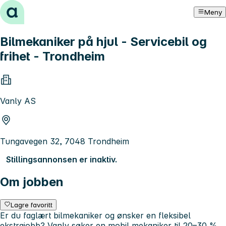
Hopp til innhold
Meny
Bilmekaniker på hjul - Servicebil og
frihet - Trondheim
Vanly AS
Tungavegen 32, 7048 Trondheim
Stillingsannonsen er inaktiv.
Om jobben
Lagre favoritt
Er du faglært bilmekaniker og ønsker en fleksibel
ekstrajobb? Vanly søker en mobil mekaniker til 20–30 %