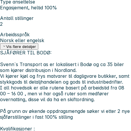
Type ansettelse
Engasjement, heltid 100%
Antall stillinger
2
Arbeidsspråk
Norsk eller engelsk
Vis flere detaljer
SJÅFØRER TIL BODØ:
Svenn`s Transport as er lokalisert i Bodø og ca 35 biler
som kjører distribusjon i Nordland.
Vi kjører kjøl og frys matvarer til dagligvare butikker, samt
stykkgods til detaljhandelen og gods til industribedrifter.
I all hovedsak er alle rutene basert på arbeidstid fra 08
00 – 16 00 , men vi har også ruter som medfører
overnatting, disse vil da ha en skiftordning.
På grunn av økende oppdragsmengde søker vi etter 2 nye
sjåførstillinger i fast 100% stilling
Kvalifikasjoner :