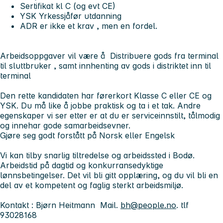
Sertifikat kl C (og evt CE)
YSK Yrkessjåfør utdanning
ADR er ikke et krav , men en fordel.
Arbeidsoppgaver vil være å Distribuere gods fra terminal
til sluttbruker , samt innhenting av gods i distriktet inn til
terminal
Den rette kandidaten har førerkort Klasse C eller CE og
YSK. Du må like å jobbe praktisk og ta i et tak. Andre
egenskaper vi ser etter er at du er serviceinnstilt, tålmodig
og innehar gode samarbeidsevner.
Gjøre seg godt forstått på Norsk eller Engelsk
Vi kan tilby snarlig tiltredelse og arbeidssted i Bodø.
Arbeidstid på dagtid og konkurransedyktige
lønnsbetingelser. Det vil bli gitt opplæring, og du vil bli en
del av et kompetent og faglig sterkt arbeidsmiljø.
Kontakt : Bjørn Heitmann Mail.
bh@people.no
. tlf
93028168