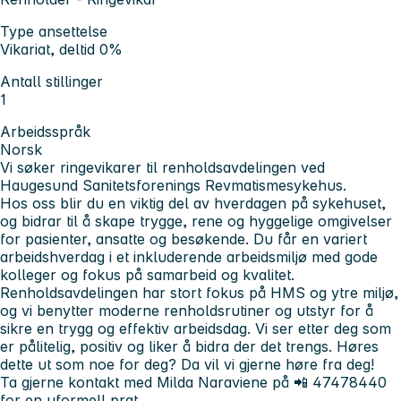
Type ansettelse
Vikariat, deltid 0%
Antall stillinger
1
Arbeidsspråk
Norsk
Vi søker ringevikarer til renholdsavdelingen ved
Haugesund Sanitetsforenings Revmatismesykehus.
Hos oss blir du en viktig del av hverdagen på sykehuset,
og bidrar til å skape trygge, rene og hyggelige omgivelser
for pasienter, ansatte og besøkende. Du får en variert
arbeidshverdag i et inkluderende arbeidsmiljø med gode
kolleger og fokus på samarbeid og kvalitet.
Renholdsavdelingen har stort fokus på HMS og ytre miljø,
og vi benytter moderne renholdsrutiner og utstyr for å
sikre en trygg og effektiv arbeidsdag. Vi ser etter deg som
er pålitelig, positiv og liker å bidra der det trengs. Høres
dette ut som noe for deg? Da vil vi gjerne høre fra deg!
Ta gjerne kontakt med M
ilda Naraviene på 📲 47478440
for en uformell prat