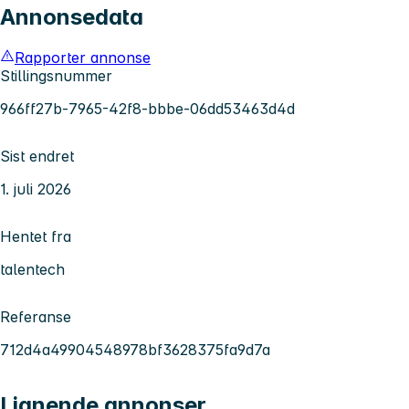
Annonsedata
Rapporter annonse
Stillingsnummer
966ff27b-7965-42f8-bbbe-06dd53463d4d
Sist endret
1. juli 2026
Hentet fra
talentech
Referanse
712d4a49904548978bf3628375fa9d7a
Lignende annonser