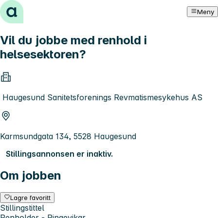
Hopp til innhold
Meny
Vil du jobbe med renhold i
helsesektoren?
Haugesund Sanitetsforenings Revmatismesykehus AS
Karmsundgata 134, 5528 Haugesund
Stillingsannonsen er inaktiv.
Om jobben
Lagre favoritt
Stillingstittel
Renholder - Ringevikar