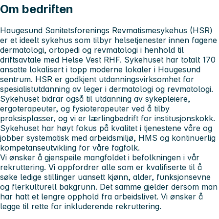
Om bedriften
Haugesund Sanitetsforenings Revmatismesykehus (HSR)
er et ideelt sykehus som tilbyr helsetjenester innen fagene
dermatologi, ortopedi og revmatologi i henhold til
driftsavtale med Helse Vest RHF. Sykehuset har totalt 170
ansatte lokalisert i topp moderne lokaler i Haugesund
sentrum. HSR er godkjent utdanningsvirksomhet for
spesialistutdanning av leger i dermatologi og revmatologi.
Sykehuset bidrar også til utdanning av sykepleiere,
ergoterapeuter, og fysioterapeuter ved å tilby
praksisplasser, og vi er lærlingbedrift for institusjonskokk.
Sykehuset har høyt fokus på kvalitet i tjenestene våre og
jobber systematisk med arbeidsmiljø, HMS og kontinuerlig
kompetanseutvikling for våre fagfolk.
Vi ønsker å gjenspeile mangfoldet i befolkningen i vår
rekruttering. Vi oppfordrer alle som er kvalifiserte til å
søke ledige stillinger uansett kjønn, alder, funksjonsevne
og flerkulturell bakgrunn. Det samme gjelder dersom man
har hatt et lengre opphold fra arbeidslivet. Vi ønsker å
legge til rette for inkluderende rekruttering.