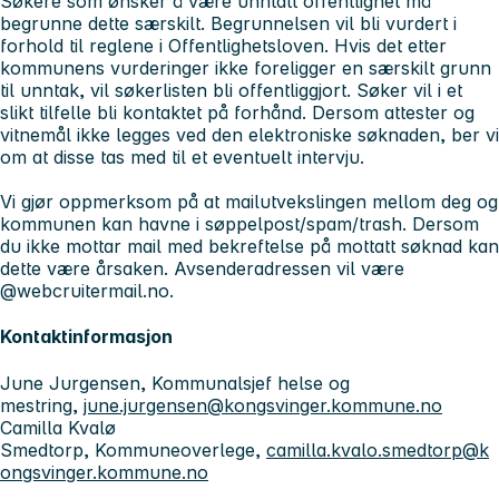
Søkere som ønsker å være unntatt offentlighet må
begrunne dette særskilt. Begrunnelsen vil bli vurdert i
forhold til reglene i Offentlighetsloven. Hvis det etter
kommunens vurderinger ikke foreligger en særskilt grunn
til unntak, vil søkerlisten bli offentliggjort. Søker vil i et
slikt tilfelle bli kontaktet på forhånd. Dersom attester og
vitnemål ikke legges ved den elektroniske søknaden, ber vi
om at disse tas med til et eventuelt intervju.
Vi gjør oppmerksom på at mailutvekslingen mellom deg og
kommunen kan havne i søppelpost/spam/trash. Dersom
du ikke mottar mail med bekreftelse på mottatt søknad kan
dette være årsaken. Avsenderadressen vil være
@webcruitermail.no.
Kontaktinformasjon
June Jurgensen, Kommunalsjef helse og
mestring,
june.jurgensen@kongsvinger.kommune.no
Camilla Kvalø
Smedtorp, Kommuneoverlege,
camilla.kvalo.smedtorp@k
ongsvinger.kommune.no