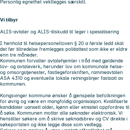
Personlig egnethet vektlegges særskilt.
Vi tilbyr
ALIS-avtaler og ALIS-tilskudd til leger i spesialisering
I henhold til helsepersonelloven § 20 a første ledd skal
det før tiltredelse fremlegges politiattest som ikke er eldre
enn tre måneder.
Kommunen forvalter avtalehjemler i tråd med gjeldende
lov- og avtaleverk, herunder lov om kommunale helse-
og omsorgstjenester, fastlegeforskriften, rammeavtalen
ASA 4310 og eventuelle lokale retningslinjer fastsatt av
kommunen.
Kongsvinger kommune ønsker å gjenspeile befolkningen
for øvrig og være en mangfoldig organisasjon. Kvalifiserte
kandidater uansett alder, kjønn eller etnisitet oppfordres til
å søke. Kommunen mottar alle søknader elektronisk. Vi
henstiller søkere om å skrive søknadsbrev og CV direkte i
søkeportalen og ikke legge disse som vedlegg.