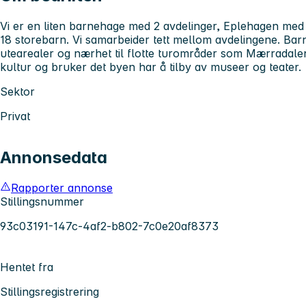
Vi er en liten barnehage med 2 avdelinger, Eplehagen m
18 storebarn. Vi samarbeider tett mellom avdelingene. Bar
utearealer og nærhet til flotte turområder som Mærradalen
kultur og bruker det byen har å tilby av museer og teater.
Sektor
Privat
Annonsedata
Rapporter annonse
Stillingsnummer
93c03191-147c-4af2-b802-7c0e20af8373
Hentet fra
Stillingsregistrering