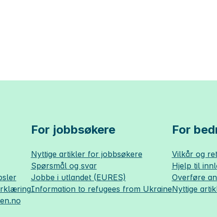
For jobbsøkere
For bedr
Nyttige artikler for jobbsøkere
Vilkår og ret
Spørsmål og svar
Hjelp til inn
sler
Jobbe i utlandet (EURES)
Overføre a
erklæring
Information to refugees from Ukraine
Nyttige artik
sen.no