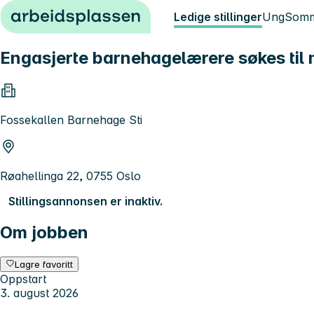
Hopp til innhold
Ledige stillinger
Ung
Somm
Engasjerte barnehagelærere søkes til
Fossekallen Barnehage Sti
Røahellinga 22, 0755 Oslo
Stillingsannonsen er inaktiv.
Om jobben
Lagre favoritt
Oppstart
3. august 2026