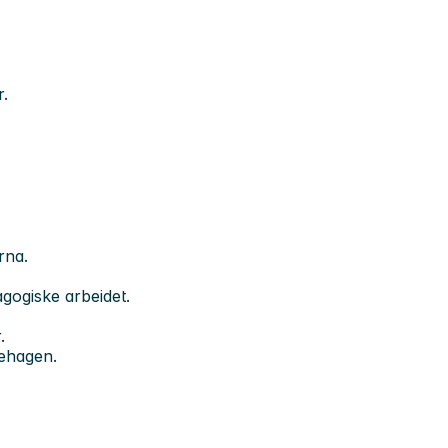
r.
rna.
gogiske arbeidet.
.
nehagen.