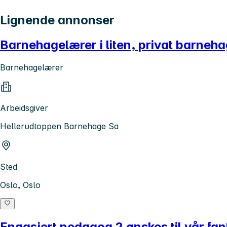
Lignende annonser
Barnehagelærer i liten, privat barnehage
Barnehagelærer
Arbeidsgiver
Hellerudtoppen Barnehage Sa
Sted
Oslo, Oslo
Engasjert pedagog 2 ønskes til vår fa