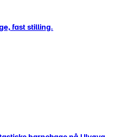
, fast stilling.
ntastiske barnehage på Ulvøya