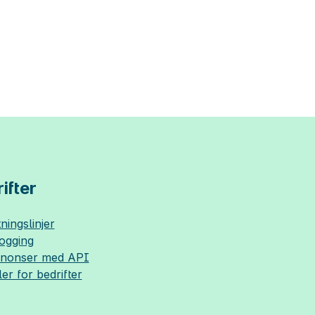
ifter
ningslinjer
logging
nnonser med API
ler for bedrifter