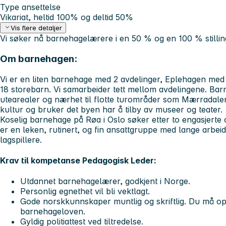
Type ansettelse
Vikariat, heltid 100% og deltid 50%
Vis flere detaljer
Vi søker nå barnehagelærere i en 50 % og en 100 % stillin
Om barnehagen:
Vi er en liten barnehage med 2 avdelinger, Eplehagen m
18 storebarn. Vi samarbeider tett mellom avdelingene. Bar
utearealer og nærhet til flotte turområder som Mærradalen
kultur og bruker det byen har å tilby av museer og teater.
Koselig barnehage på Røa i Oslo søker etter to engasjerte
er en leken, rutinert, og fin ansattgruppe med lange arbei
lagspillere.
Krav til kompetanse Pedagogisk Leder:
Utdannet barnehagelærer, godkjent i Norge.
Personlig egnethet vil bli vektlagt.
Gode norskkunnskaper muntlig og skriftlig. Du må opp
barnehageloven.
Gyldig politiattest ved tiltredelse.