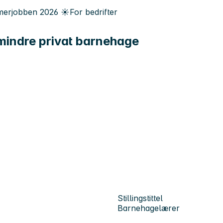
erjobben
2026
☀️
For bedrifter
 mindre privat barnehage
Stillingstittel
Barnehagelærer