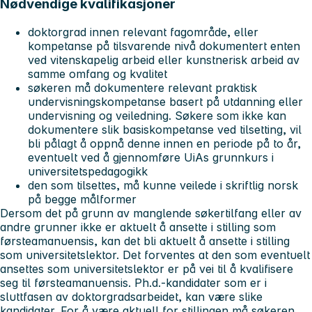
Nødvendige kvalifikasjoner
doktorgrad innen relevant fagområde, eller
kompetanse på tilsvarende nivå dokumentert enten
ved vitenskapelig arbeid eller kunstnerisk arbeid av
samme omfang og kvalitet
søkeren må dokumentere relevant praktisk
undervisningskompetanse basert på utdanning eller
undervisning og veiledning. Søkere som ikke kan
dokumentere slik basiskompetanse ved tilsetting, vil
bli pålagt å oppnå denne innen en periode på to år,
eventuelt ved å gjennomføre UiAs grunnkurs i
universitetspedagogikk
den som tilsettes, må kunne veilede i skriftlig norsk
på begge målformer
Dersom det på grunn av manglende søkertilfang eller av
andre grunner ikke er aktuelt å ansette i stilling som
førsteamanuensis, kan det bli aktuelt å ansette i stilling
som universitetslektor. Det forventes at den som eventuelt
ansettes som universitetslektor er på vei til å kvalifisere
seg til førsteamanuensis. Ph.d.-kandidater som er i
sluttfasen av doktorgradsarbeidet, kan være slike
kandidater. For å være aktuell for stillingen må søkeren