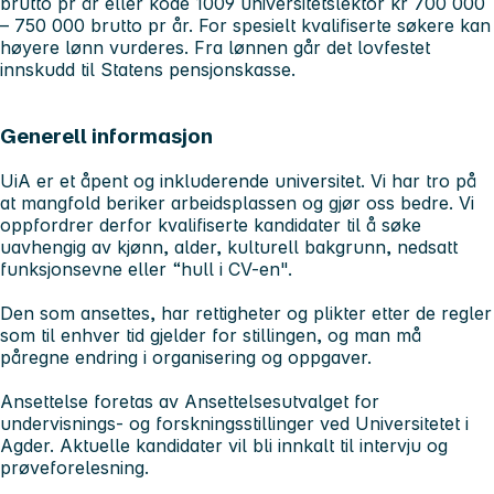
brutto pr år eller kode 1009 universitetslektor kr 700 000
– 750 000 brutto pr år. For spesielt kvalifiserte søkere kan
høyere lønn vurderes. Fra lønnen går det lovfestet
innskudd til Statens pensjonskasse.
Generell informasjon
UiA er et åpent og inkluderende universitet. Vi har tro på
at mangfold beriker arbeidsplassen og gjør oss bedre. Vi
oppfordrer derfor kvalifiserte kandidater til å søke
uavhengig av kjønn, alder, kulturell bakgrunn, nedsatt
funksjonsevne eller “hull i CV-en".
Den som ansettes, har rettigheter og plikter etter de regler
som til enhver tid gjelder for stillingen, og man må
påregne endring i organisering og oppgaver.
Ansettelse foretas av Ansettelsesutvalget for
undervisnings- og forskningsstillinger ved Universitetet i
Agder. Aktuelle kandidater vil bli innkalt til intervju og
prøveforelesning.