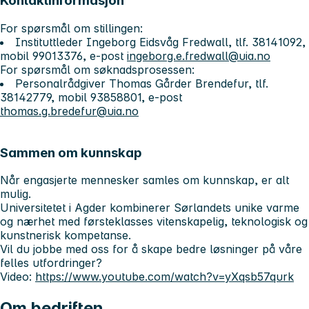
Kontaktinformasjon
For spørsmål om stillingen:
Instituttleder Ingeborg Eidsvåg Fredwall, tlf. 38141092,
mobil 99013376, e-post
ingeborg.e.fredwall@uia.no
For spørsmål om søknadsprosessen:
Personalrådgiver Thomas Gårder Brendefur, tlf.
38142779, mobil 93858801, e-post
thomas.g.bredefur@uia.no
Sammen om kunnskap
Når engasjerte mennesker samles om kunnskap, er alt
mulig.
Universitetet i Agder kombinerer Sørlandets unike varme
og nærhet med førsteklasses vitenskapelig, teknologisk og
kunstnerisk kompetanse.
Vil du jobbe med oss for å skape bedre løsninger på våre
felles utfordringer?
Video:
https://www.youtube.com/watch?v=yXqsb57qurk
Om bedriften