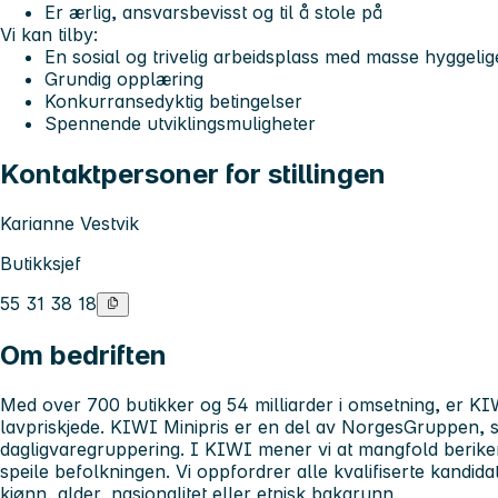
Er ærlig, ansvarsbevisst og til å stole på
Vi kan tilby:
En sosial og trivelig arbeidsplass med masse hyggelig
Grundig opplæring
Konkurransedyktig betingelser
Spennende utviklingsmuligheter
Kontaktpersoner for stillingen
Karianne Vestvik
Butikksjef
55 31 38 18
Om bedriften
Med over 700 butikker og 54 milliarder i omsetning, er KIW
lavpriskjede. KIWI Minipris er en del av NorgesGruppen, s
dagligvaregruppering. I KIWI mener vi at mangfold berike
speile befolkningen. Vi oppfordrer alle kvalifiserte kandida
kjønn, alder, nasjonalitet eller etnisk bakgrunn.