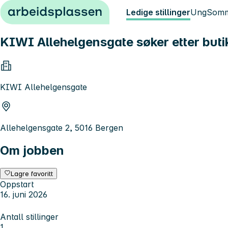
Hopp til innhold
Ledige stillinger
Ung
Somm
KIWI Allehelgensgate søker etter but
KIWI Allehelgensgate
Allehelgensgate 2, 5016 Bergen
Om jobben
Lagre favoritt
Oppstart
16. juni 2026
Antall stillinger
1