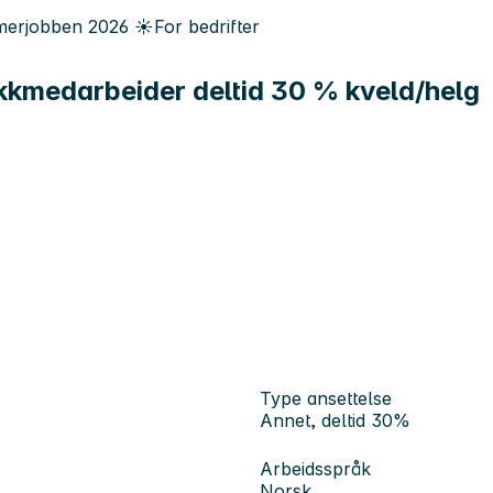
erjobben
2026
☀️
For bedrifter
ikkmedarbeider deltid 30 % kveld/helg
Type ansettelse
Annet, deltid 30%
Arbeidsspråk
Norsk