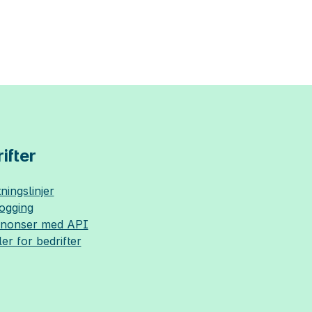
ifter
ningslinjer
logging
nnonser med API
ler for bedrifter