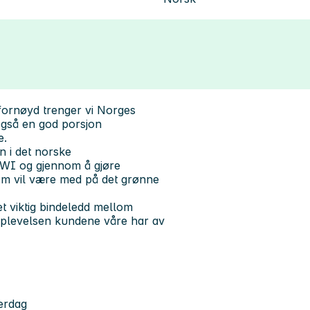
 fornøyd trenger vi Norges
også en god porsjon
e.
 i det norske
KIWI og gjennom å gjøre
om vil være med på det grønne
t viktig bindeledd mellom
opplevelsen kundene våre har av
verdag