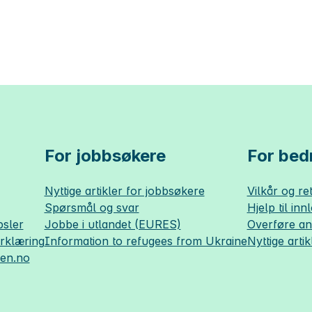
For jobbsøkere
For bedr
Nyttige artikler for jobbsøkere
Vilkår og ret
Spørsmål og svar
Hjelp til inn
sler
Jobbe i utlandet (EURES)
Overføre a
erklæring
Information to refugees from Ukraine
Nyttige artik
sen.no