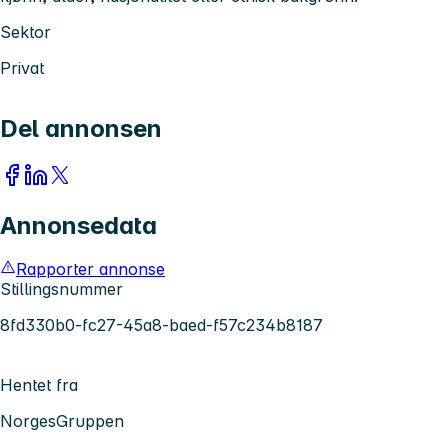
Sektor
Privat
Del annonsen
Annonsedata
Rapporter annonse
Stillingsnummer
8fd330b0-fc27-45a8-baed-f57c234b8187
Hentet fra
NorgesGruppen