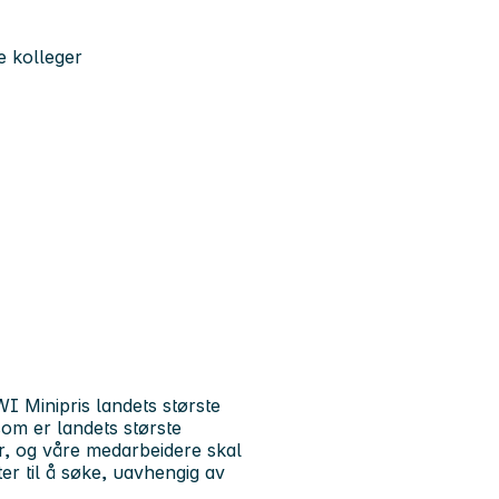
e kolleger
I Minipris landets største
om er landets største
r, og våre medarbeidere skal
ter til å søke, uavhengig av