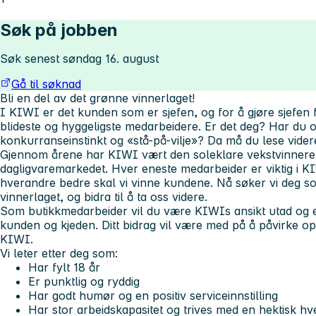
Søk på jobben
Søk senest søndag 16. august
Gå til søknad
Bli en del av det grønne vinnerlaget!
I KIWI er det kunden som er sjefen, og for å gjøre sjefen
blideste og hyggeligste medarbeidere. Er det deg? Har du 
konkurranseinstinkt og «stå-på-vilje»? Da må du lese vider
Gjennom årene har KIWI vært den soleklare vekstvinneren
dagligvaremarkedet. Hver eneste medarbeider er viktig i 
hverandre bedre skal vi vinne kundene. Nå søker vi deg s
vinnerlaget, og bidra til å ta oss videre.
Som butikkmedarbeider vil du være KIWIs ansikt utad og e
kunden og kjeden. Ditt bidrag vil være med på å påvirke 
KIWI.
Vi leter etter deg som:
Har fylt 18 år
Er punktlig og ryddig
Har godt humør og en positiv serviceinnstilling
Har stor arbeidskapasitet og trives med en hektisk h