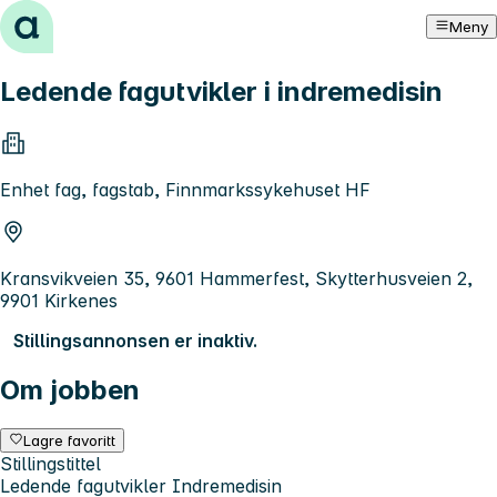
Hopp til innhold
Meny
Ledende fagutvikler i indremedisin
Enhet fag, fagstab, Finnmarkssykehuset HF
Kransvikveien 35, 9601 Hammerfest, Skytterhusveien 2,
9901 Kirkenes
Stillingsannonsen er inaktiv.
Om jobben
Lagre favoritt
Stillingstittel
Ledende fagutvikler Indremedisin