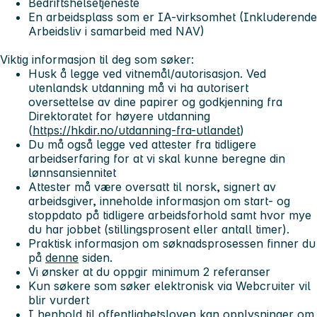
Bedriftshelsetjeneste
En arbeidsplass som er IA-virksomhet (Inkluderende
Arbeidsliv i samarbeid med NAV)
Viktig informasjon til deg som søker:
Husk å legge ved vitnemål/autorisasjon. Ved
utenlandsk utdanning må vi ha autorisert
oversettelse av dine papirer og godkjenning fra
Direktoratet for høyere utdanning
(
https://hkdir.no/utdanning-fra-utlandet
)
Du må også legge ved attester fra tidligere
arbeidserfaring for at vi skal kunne beregne din
lønnsansiennitet
Attester må være oversatt til norsk, signert av
arbeidsgiver, inneholde informasjon om start- og
stoppdato på tidligere arbeidsforhold samt hvor mye
du har jobbet (stillingsprosent eller antall timer).
Praktisk informasjon om søknadsprosessen finner du
på
denne
siden.
Vi ønsker at du oppgir minimum 2 referanser
Kun søkere som søker elektronisk via Webcruiter vil
blir vurdert
I henhold til offentlighetsloven kan opplysninger om