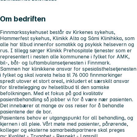
Om bedriften
Finnmarkssykehuset
består av Kirkenes sykehus,
Hammerfest sykehus, Klinikk Alta og Sámi Klinihkka, som
alle har tilbud innenfor somatikk og psykisk helsevern og
rus. I tillegg sørger Klinikk Prehospitale tjenester som er
representert i nesten alle kommunene i fylket for AMK,
bil-, båt- og luftambulansetjenesten i Finnmark.
Sammen har klinikkene ansvar for spesialisthelsetjenesten
i fylket og skal ivareta helsa til
76 000 finnmarkinger
spredt utover et stort areal, inkludert et særskilt ansvar
for tilrettelegging av helsetilbud til den samiske
befolkningen. Med et fokus på god kvalitativ
pasientbehandling så jobber vi for å være nær pasienten.
Det innebærer at mange av oss reiser for å behandle
pasientene der de bor.
Pasientens behov er utgangspunkt for all behandling, og
kjernen i all pleie. Vårt møte med pasienter, pårørende,
kolleger og eksterne samarbeidspartnere skal preges
av:
Kvalitet - Trygghet - Respekt - Lagspill