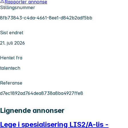
Rapporter annonse
Stillingsnummer
8fb73843-c4da-4661-8ee1-d842b2adf5bb
Sist endret
21. juli 2026
Hentet fra
talentech
Referanse
d7ec1892ad764dea8738a8ba4927ffe8
Lignende annonser
Lege i spesialisering LIS2/A-lis -