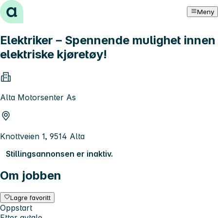
Hopp til innhold
Meny
Elektriker – Spennende mulighet innen
elektriske kjøretøy!
Alta Motorsenter As
Knottveien 1, 9514 Alta
Stillingsannonsen er inaktiv.
Om jobben
Lagre favoritt
Oppstart
Etter avtale