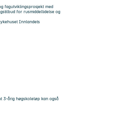
og fagutviklingsprosjekt med
ngstilbud for rusmiddellidelse og
Sykehuset Innlandets
ant 3-årig høgskoleløp kan også