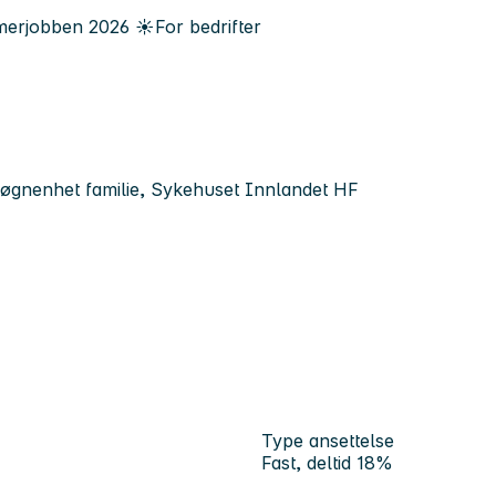
erjobben
2026
☀️
For bedrifter
 døgnenhet familie, Sykehuset Innlandet HF
Type ansettelse
Fast, deltid 18%