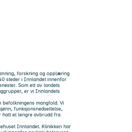
anning, forskning og opplæring
0 steder i Innlandet innenfor
enester. Som ett av landets
aggrupper, er vi Innlandets
le befolkningens mangfold. Vi
 kjønn, funksjonsnedsettelse,
 hatt et lengre avbrudd fra
kehuset Innlandet. Klinikken har