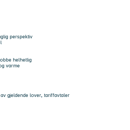
glig perspektiv
l
jobbe helhetlig
 og varme
 av gjeldende lover, tariffavtaler