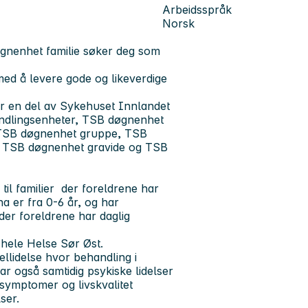
Arbeidsspråk
Norsk
døgnenhet familie søker deg som
ed å levere gode og likeverdige
er en del av Sykehuset Innlandet
andlingsenheter, TSB døgnenhet
 TSB døgnenhet gruppe, TSB
. TSB døgnenhet gravide og TSB
 til familier der foreldrene har
na er fra 0-6 år, og har
der foreldrene har daglig
 hele Helse Sør Øst.
ellidelse hvor behandling i
har også samtidig psykiske lidelser
v symptomer og livskvalitet
ser.