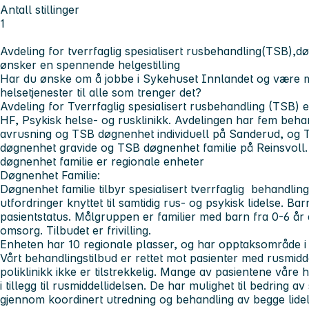
Antall stillinger
1
Avdeling for tverrfaglig spesialisert rusbehandling(TSB),
ønsker en spennende helgestilling
Har du ønske om å jobbe i Sykehuset Innlandet og være m
helsetjenester til alle som trenger det?
Avdeling for Tverrfaglig spesialisert rusbehandling (TSB) 
HF, Psykisk helse- og rusklinikk. Avdelingen har fem beh
avrusning og TSB døgnenhet individuell på Sanderud, og
døgnenhet gravide og TSB døgnenhet familie på Reinsvoll
døgnenhet familie er regionale enheter
Døgnenhet Familie:
Døgnenhet familie tilbyr spesialisert tverrfaglig behandling
utfordringer knyttet til samtidig rus- og psykisk lidelse. Bar
pasientstatus. Målgruppen er familier med barn fra 0-6 år 
omsorg. Tilbudet er frivilling.
Enheten har 10 regionale plasser, og har opptaksområde i
Vårt behandlingstilbud er rettet mot pasienter med rusmidd
poliklinikk ikke er tilstrekkelig. Mange av pasientene våre 
i tillegg til rusmiddellidelsen. De har mulighet til bedring a
gjennom koordinert utredning og behandling av begge lidel