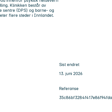
lbud innenfor psykisk helsevern
ling. Klinikken består av
ke sentre (DPS) og barne- og
ter flere steder i Innlandet.
Sist endret
13. juni 2026
Referanse
35c86bf3284f417e86f94fd