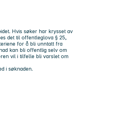
t
beidet. Hvis søker har krysset av
s det til offentleglova § 25,
eriene for å bli unntatt fra
ad kan bli offentlig selv om
n vil i tilfelle bli varslet om
ved i søknaden.