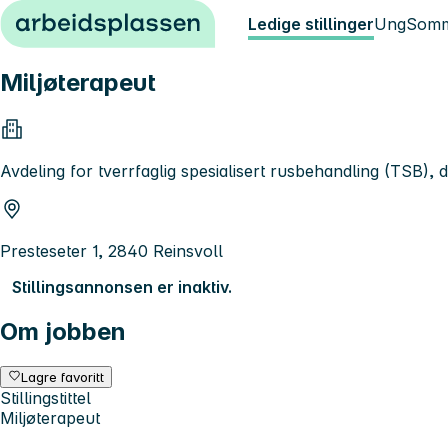
Hopp til innhold
Ledige stillinger
Ung
Somm
Miljøterapeut
Avdeling for tverrfaglig spesialisert rusbehandling (TSB),
Presteseter 1, 2840 Reinsvoll
Stillingsannonsen er inaktiv.
Om jobben
Lagre favoritt
Stillingstittel
Miljøterapeut