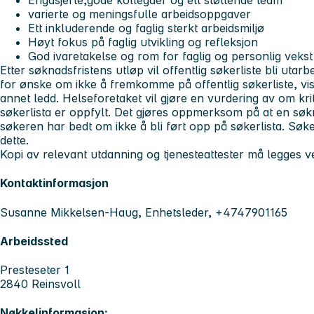
Engasjerte,gode kollegaer og ett støttende team
varierte og meningsfulle arbeidsoppgaver
Ett inkluderende og faglig sterkt arbeidsmiljø
Høyt fokus på faglig utvikling og refleksjon
God ivaretakelse og rom for faglig og personlig veks
Etter søknadsfristens utløp vil offentlig søkerliste bli utar
for ønske om ikke å fremkomme på offentlig søkerliste, vise
annet ledd. Helseforetaket vil gjøre en vurdering av om krit
søkerlista er oppfylt. Det gjøres oppmerksom på at en søkn
søkeren har bedt om ikke å bli ført opp på søkerlista. Søkere
dette.
Kopi av relevant utdanning og tjenesteattester må legges 
Kontaktinformasjon
Susanne Mikkelsen-Haug, Enhetsleder, +4747901165
Arbeidssted
Presteseter 1
2840 Reinsvoll
Nøkkelinformasjon: