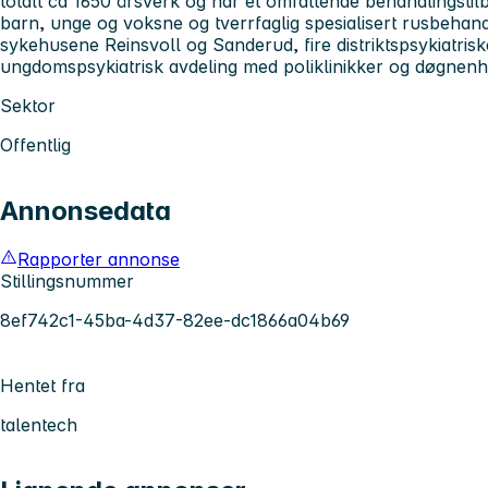
totalt ca 1650 årsverk og har et omfattende behandlingsti
barn, unge og voksne og tverrfaglig spesialisert rusbehand
sykehusene Reinsvoll og Sanderud, fire distriktspsykiatris
ungdomspsykiatrisk avdeling med poliklinikker og døgnenhe
Sektor
Offentlig
Annonsedata
Rapporter annonse
Stillingsnummer
8ef742c1-45ba-4d37-82ee-dc1866a04b69
Hentet fra
talentech