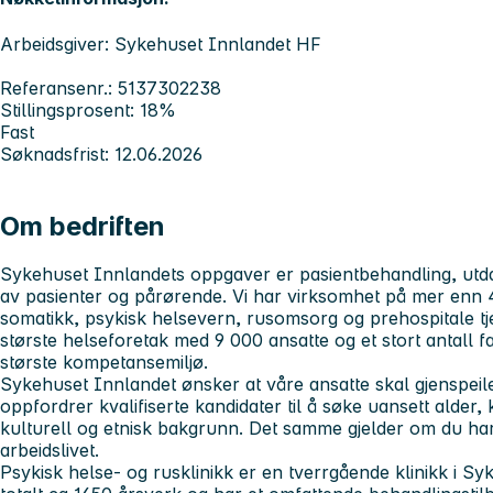
Arbeidsgiver: Sykehuset Innlandet HF
Referansenr.: 5137302238
Stillingsprosent: 18%
Fast
Søknadsfrist: 12.06.2026
Om bedriften
Sykehuset Innlandets
oppgaver er pasientbehandling, utd
av pasienter og pårørende. Vi har virksomhet på mer enn 4
somatikk, psykisk helsevern, rusomsorg og prehospitale tj
største helseforetak med 9 000 ansatte og et stort antall f
største kompetansemiljø.
Sykehuset Innlandet
ønsker at våre ansatte skal gjenspei
oppfordrer kvalifiserte kandidater til å søke uansett alder,
kulturell og etnisk bakgrunn. Det samme gjelder om du har
arbeidslivet.
Psykisk helse- og rusklinikk
er en tverrgående klinikk i Sy