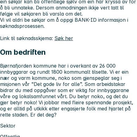
ein søkjar kan bli offentlege sjølv om ein har kryssa av for
å bli unnateke. Dersom anmodningen ikkje vert tatt til
følgje vil søkjaren bli varsla om det.
Vi vil aldri be søkjar om å oppgi BANK-ID informasjon i
søknadsprosessen.
Link til søknadsskjema:
Søk her
Om bedriften
Bjørnafjorden kommune har i overkant av 26 000
innbyggarar og rundt 1800 kommunalt tilsette. Vi er ein
nær og varm kommune, noko som gjenspeglar seg i
misjonen vår “Det gode liv for alle”. Som arbeidstakar
bidrar du med oppgåver som er viktig for innbyggarane
våre og lokalsamfunnet vårt. Du betyr noko, og det du
gjer betyr noko! Vi jobbar med fleire spennande prosjekt,
og er alltid på utkikk etter engasjerte folk med hjartet på
rette staden. Er det deg?
Sektor
Offentlig