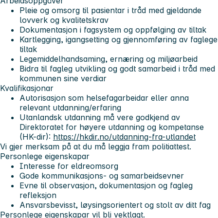
Arbeidsoppgåver
Pleie og omsorg til pasientar i tråd med gjeldande
lovverk og kvalitetskrav
Dokumentasjon i fagsystem og oppfølging av tiltak
Kartlegging, igangsetting og gjennomføring av faglege
tiltak
Legemiddelhandsaming, ernæring og miljøarbeid
Bidra til fagleg utvikling og godt samarbeid i tråd med
kommunen sine verdiar
Kvalifikasjonar
Autorisasjon som helsefagarbeidar eller anna
relevant utdanning/erfaring
Utanlandsk utdanning må vere godkjend av
Direktoratet for høyere utdanning og kompetanse
(HK-dir):
https://hkdir.no/utdanning-fra-utlandet
Vi gjer merksam på at du må leggja fram politiattest.
Personlege eigenskapar
Interesse for eldreomsorg
Gode kommunikasjons- og samarbeidsevner
Evne til observasjon, dokumentasjon og fagleg
refleksjon
Ansvarsbevisst, løysingsorientert og stolt av ditt fag
Personlege eigenskapar vil bli vektlagt.