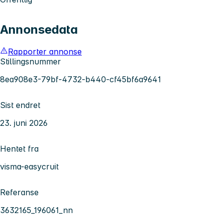
Annonsedata
Rapporter annonse
Stillingsnummer
8ea908e3-79bf-4732-b440-cf45bf6a9641
Sist endret
23. juni 2026
Hentet fra
visma-easycruit
Referanse
3632165_196061_nn