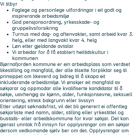
Vi tilbyr
Faglege og personlege utfordringar i eit godt og
inspirerande arbeidsmiljø
God pensjonsordning, yrkesskade- og
gruppelivsforsikring
Turnus med dag- og aftenvakter, samt arbeid kvar 3.
helg, eller med langvakt kvar 4. helg
Løn etter gjeldande avtalar
Vi arbeidar for å få etablert heiltidskultur i
kommunen
Bjørnafjorden kommune er ein arbeidsplass som verdset
likestilling og mangfald, der alle tilsette forpliktar seg til
prinsippet om likeverd og bidreg til å skapa eit
inkluderande arbeidsmiljø. Vi ønskjer eit mangfald av
søkjarar og oppmodar alle kvalifiserte kandidatar til å
søkje, uavhengig av kjønn, alder, funksjonsevne, seksuell
orientering, etnisk bakgrunn eller livssyn
Etter utløpt søknadsfrist, vil det bli generert ei offentleg
søkjarliste med namn, alder, stilling eller yrkestittel og
bustads- eller arbeidskommune for kvar søkjar. Det kan
gjerast unntak frå innsyn for opplysningar om ein søkjar
dersom vedkomande sjølv ber om det. Opplysningar om