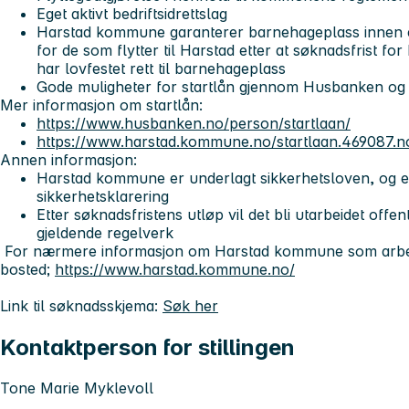
Eget aktivt bedriftsidrettslag
Harstad kommune garanterer barnehageplass innen e
for de som flytter til Harstad etter at søknadsfrist f
har lovfestet rett til barnehageplass
Gode muligheter for startlån gjennom Husbanken o
Mer informasjon om startlån:
https://www.husbanken.no/person/startlaan/
https://www.harstad.kommune.no/startlaan.469087.n
Annen informasjon:
Harstad kommune er underlagt sikkerhetsloven, og en
sikkerhetsklarering
Etter søknadsfristens utløp vil det bli utarbeidet offent
gjeldende regelverk
For nærmere informasjon om Harstad kommune som arbei
bosted;
https://www.harstad.kommune.no/
Link til søknadsskjema:
Søk her
Kontaktperson for stillingen
Tone Marie Myklevoll