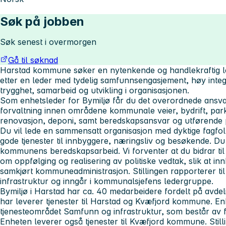
Søk på jobben
Søk senest i overmorgen
Gå til søknad
Harstad kommune søker en nytenkende og handlekraftig led
etter en leder med tydelig samfunnsengasjement, høy integr
trygghet, samarbeid og utvikling i organisasjonen.
Som enhetsleder for Bymiljø får du det overordnede ansvare
forvaltning innen områdene kommunale veier, bydrift, parker,
renovasjon, deponi, samt beredskapsansvar og utførende 
Du vil lede en sammensatt organisasjon med dyktige fagfolk
gode tjenester til innbyggere, næringsliv og besøkende. Du 
kommunens beredskapsarbeid. Vi forventer at du bidrar til 
om oppfølging og realisering av politiske vedtak, slik at i
samkjørt kommuneadministrasjon. Stillingen rapporterer t
infrastruktur og inngår i kommunalsjefens ledergruppe.
Bymiljø i Harstad har ca. 40 medarbeidere fordelt på avdel
har leverer tjenester til Harstad og Kvæfjord kommune. En
tjenesteområdet Samfunn og infrastruktur, som består av 
Enheten leverer også tjenester til Kvæfjord kommune. Still