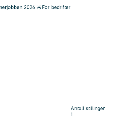
erjobben
2026
☀️
For bedrifter
Antall stillinger
1