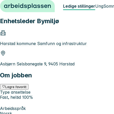
Hopp til innhold
Ledige stillinger
Ung
Somm
Enhetsleder Bymiljø
Harstad kommune Samfunn og infrastruktur
Asbjørn Selsbanegate 9, 9405 Harstad
Om jobben
Lagre favoritt
Type ansettelse
Fast, heltid 100%
Arbeidsspråk
Norsk