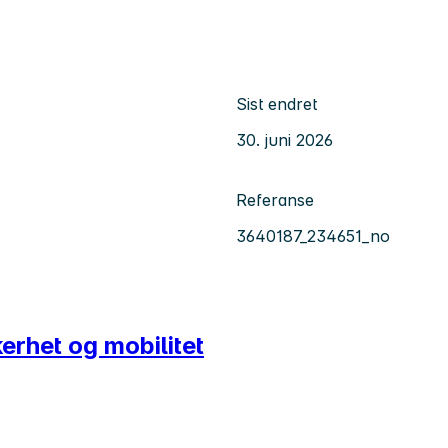
Sist endret
30. juni 2026
Referanse
3640187_234651_no
kerhet og mobilitet