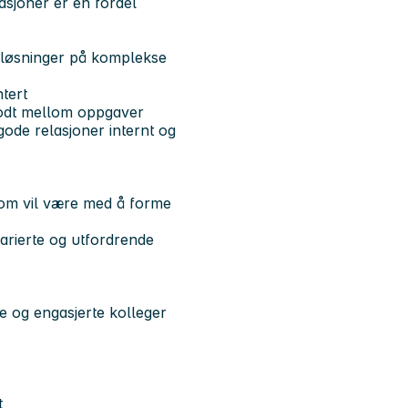
asjoner er en fordel
e løsninger på komplekse
tert
godt mellom oppgaver
 gode relasjoner internt og
som vil være med å forme
varierte og utfordrende
ge og engasjerte kolleger
t