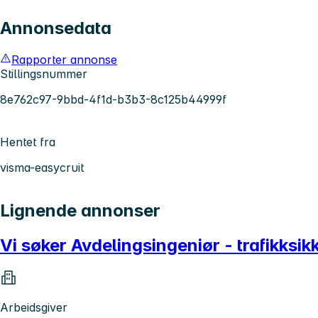
Annonsedata
Rapporter annonse
Stillingsnummer
8e762c97-9bbd-4f1d-b3b3-8c125b44999f
Hentet fra
visma-easycruit
Lignende annonser
Vi søker Avdelingsingeniør - trafikksik
Arbeidsgiver