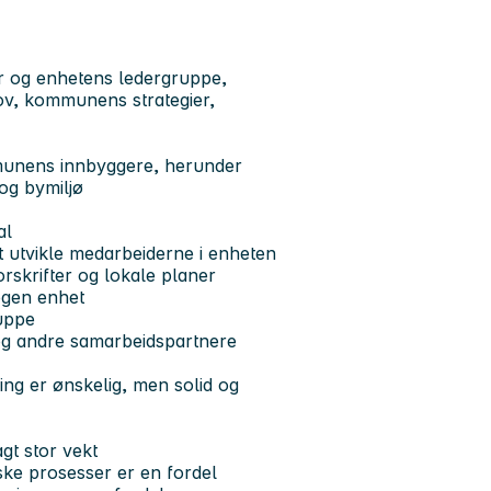
r og enhetens ledergruppe,
hov, kommunens strategier,
ommunens innbyggere, herunder
 og bymiljø
al
t utvikle medarbeiderne i enheten
rskrifter og lokale planer
 egen enhet
uppe
og andre samarbeidspartnere
ng er ønskelig, men solid og
agt stor vekt
ske prosesser er en fordel