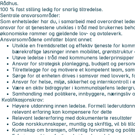
Rådhus.
100 % fast stilling ledig for snarlig tiltredelse.
Sentrale ansvarsområder:
Som enhetsleder har du, i samarbeid med overordnet lede
ansvar for at tjenestene utvikles i tråd med brukernes be
økonomiske rammer og gjeldende lov- og avtaleverk.
Ansvarsområdene omfatter blant annet:
Utvikle en fremtidsrettet og effektiv tjeneste for k
bærekraftige løsninger innen mobilitet, grøntstruktur
Utøve ledelse i tråd med kommunens lederprinsipper
Ansvar for strategisk planlegging, budsjett og person
Tilrettelegge for og motivere et kompetent team, sam
Sørge for at enheten drives i samsvar med lovverk, fo
Ansvar for helse, miljø, sikkerhet og internkontroll i
Være en aktiv bidragsyter i kommunalsjefens ledergr
Samhandling med politikere, innbyggere, næringsliv 
Kvalifikasjonskrav:
Høyere utdanning innen ledelse. Formell lederutdanni
relevant erfaring kan kompensere for dette
Relevant ledererfaring med dokumenterte resultater
Gode norskkunnskaper, muntlig og skriftlig, vil bli till
Kunnskap om bransjen, offentlig forvaltning og politi