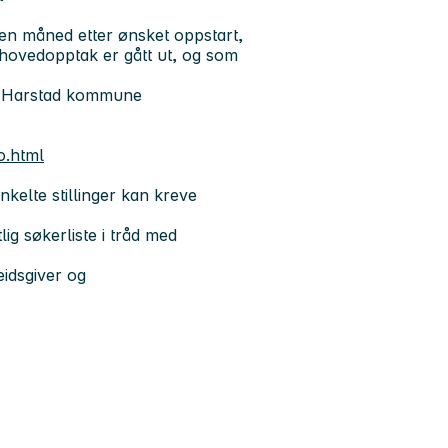
n måned etter ønsket oppstart,
or hovedopptak er gått ut, og som
g Harstad kommune
o.html
kelte stillinger kan kreve
lig søkerliste i tråd med
dsgiver og