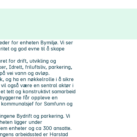
er for enheten Bymiljø. Vi ser
itet og god evne til å skape
t for drift, utvikling og
 Idrett, friluftsliv, parkering,
på vei vann og avløp.
, og ha en nøkkelrolle i å sikre
vil også være en sentral aktør i
et tett og konstruktivt samarbeid
nnbyggerne får oppleve en
il kommunalsjef for Samfunn og
ingene Bydrift og parkering. Vi
heten ligger under
fem enheter og ca 300 ansatte.
ingens arbeidssted er Harstad