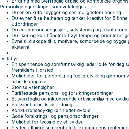
Erfaring med tverrfaglig arbeid og komplekse organis
Personlige egenskaper som vektlegges:
Du er en kulturbygger og ser muligheter i endring
Du evner å se helheten og tenker kreativt for å finn
utfordringer
Du er samfunnsengasjert, selvstendig og resultatorien
Du liker og kan håndtere høyt tempo og prioriterer 
Evne til å skape tillit, motivere, samarbeide og bygge
eksternt
Vi tilbyr:
En spennende og samfunnsviktig lederrolle for deg 
fremtidens Harstad
Muligheter for personlig og faglig utvikling gjennom 
arbeidsoppgaver
Stor selvstendighet
Tariffestede pensjons- og forsikringsordninger
Et tverrfaglig og inkluderende arbeidsmiljø med dykti
Fleksibel arbeidstidsordning
Konkurransedyktig lønn etter avtale
Gode forsikrings- og pensjonsordninger
Mulighet for leasing av el-sykler
Flyttegodtgjørelse i henhold til kommunens reglemen