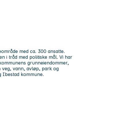
teområde med ca. 300 ansatte.
 i tråd med politiske mål. Vi har
 av kommunens grunneiendommer,
 veg, vann, avløp, park og
d og Ibestad kommune.