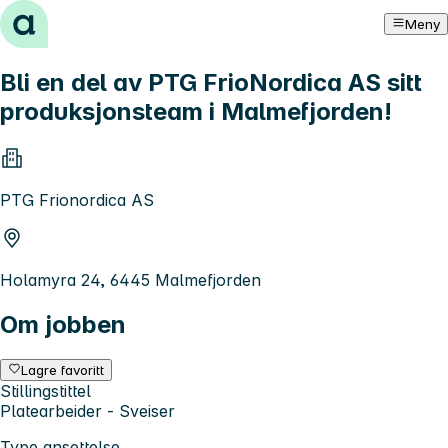
Hopp til innhold
Meny
Bli en del av PTG FrioNordica AS sitt
produksjonsteam i Malmefjorden!
PTG Frionordica AS
Holamyra 24, 6445 Malmefjorden
Om jobben
Lagre favoritt
Stillingstittel
Platearbeider - Sveiser
Type ansettelse