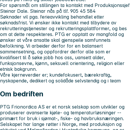
For spørsmål om stillingen ta kontakt med Produksjonssjef
Steinar Dale. Steinar nås på tlf. 905 45 584
Søknader vil pga. ferieavvikling behandlet etter
søknadsfrist.
Vi ønsker ikke kontakt med tilbydere av
rekrutteringstjenester og rekrutteringsplattformer, og bes
om at dette respekteres.
PTG er opptatt av mangfold og
ønsker at våre ansatte skal gjenspeile samfunnets
befolkning. Vi arbeider derfor for en balansert
sammensetning, og oppfordrer derfor alle som er
kvalifisert til å søke jobb hos oss, uansett alder,
funksjonsevne, kjønn, seksuell orientering, religion eller
etnisk bakgrunn.
Våre kjerneverdier er; kundefokusert, bærekraftig,
nyskapende, dedikert og solidåde selvstendig og i team
Om bedriften
PTG Frionordica AS
er et norsk selskap som utvikler og
produserer avanserte kjøle‑ og temperaturløsninger --
primært for bruk i sjømat‑, fiske‑ og havbruksnæringen.
Selskapet har lange røtter i Norge, med produksjon og