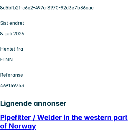
8d5bfb2f-c6e2-497a-8970-92d3e7b36aac
Sist endret
8. juli 2026
Hentet fra
FINN
Referanse
469149753
Lignende annonser
Pipefitter / Welder in the western part
of Norway