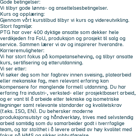
Gode betingelser:
Vi tilbyr gode lønns- og ansettelsesbetingelser.
Kurs og opplæring:
Gjennom vårt kurstilbud tilbyr vi kurs og videreutvikling.
Stort fagmiljø:
PTG har over 400 dyktige ansatte som dekker hele
verdikjeden fra FoU, produksjon og prosjekt til salg og
service. Sammen lærer vi av og inspirerer hverandre.
Karrieremuligheter:
Vi har stort fokus på kompetanseheving, og tilbyr ansatte
kurs, sertifisering og etterutdanning.
Vi ser etter:
Vi søker deg som har fagbrev innen sveising, platearbeid
eller mekaniske fag, men relevant erfaring kan
kompensere for manglende formell utdanning. Du har
erfaring fra industri-, verksted- eller prosjektbasert arbeid,
og er vant til å arbeide etter tekniske og isometriske
tegninger samt relevante standarder og kvalitetskrav
(f.eks. ISO, EN). Du behersker moderne
produksjonsutstyr og håndverktøy, trives med selvstendig
arbeid samtidig som du samarbeider godt i tverrfaglige
team, og tar stolthet i å levere arbeid av høy kvalitet med
fokus på HMS og sikker jobbutførelse.