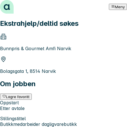
Hopp til innhold
Meny
Ekstrahjelp/deltid søkes
Bunnpris & Gourmet Amfi Narvik
Bolagsgata 1, 8514 Narvik
Om jobben
Lagre favoritt
Oppstart
Etter avtale
Stillingstittel
Butikkmedarbeider dagligvarebutikk