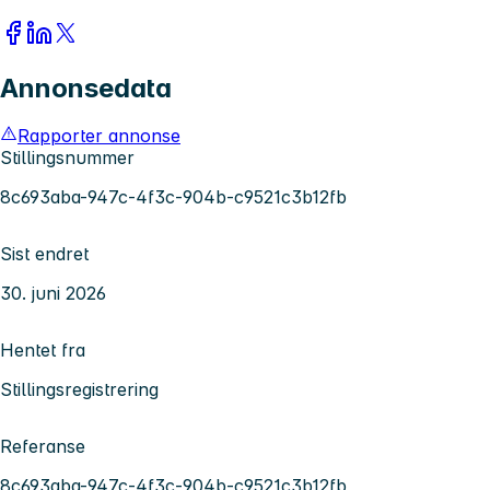
Annonsedata
Rapporter annonse
Stillingsnummer
8c693aba-947c-4f3c-904b-c9521c3b12fb
Sist endret
30. juni 2026
Hentet fra
Stillingsregistrering
Referanse
8c693aba-947c-4f3c-904b-c9521c3b12fb