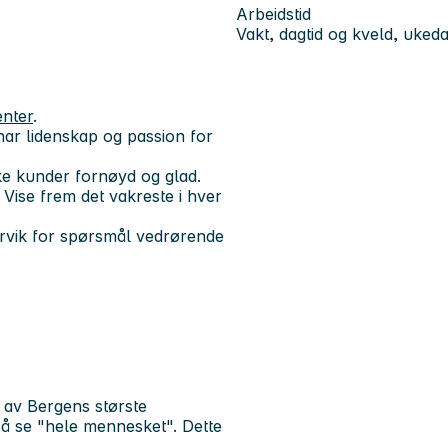
Arbeidstid
Vakt, dagtid og kveld, uked
enter
.
 har lidenskap og passion for
ske kunder fornøyd og glad.
. Vise frem det vakreste i hver
arvik for spørsmål vedrørende
n av Bergens største
er å se "hele mennesket". Dette