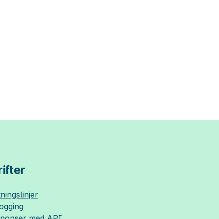
ifter
ningslinjer
logging
nnonser med API