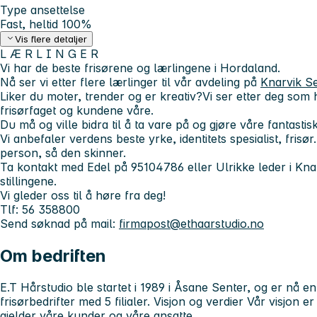
Type ansettelse
Fast, heltid 100%
Vis flere detaljer
L Æ R L I N G E R
Vi har de beste frisørene og lærlingene i Hordaland.
Nå ser vi etter flere lærlinger til vår avdeling på
Knarvik S
Liker du moter, trender og er kreativ?Vi ser etter deg som
frisørfaget og kundene våre.
Du må og ville bidra til å ta vare på og gjøre våre fantasti
Vi anbefaler verdens beste yrke, identitets spesialist, frisør
person, så den skinner.
Ta kontakt med Edel på 95104786 eller Ulrikke leder i Kn
stillingene.
Vi gleder oss til å høre fra deg!
Tlf: 56 358800
Send søknad på mail:
firmapost@ethaarstudio.no
Om bedriften
E.T Hårstudio ble startet i 1989 i Åsane Senter, og er nå e
frisørbedrifter med 5 filialer. Visjon og verdier Vår visjon 
gjelder våre kunder og våre ansatte.