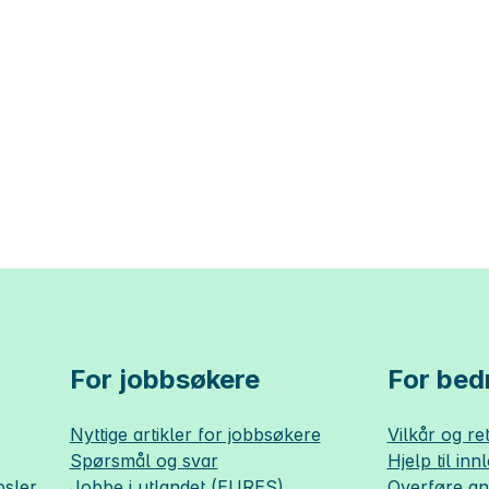
For jobbsøkere
For bedr
Nyttige artikler for jobbsøkere
Vilkår og ret
Spørsmål og svar
Hjelp til inn
sler
Jobbe i utlandet (EURES)
Overføre a