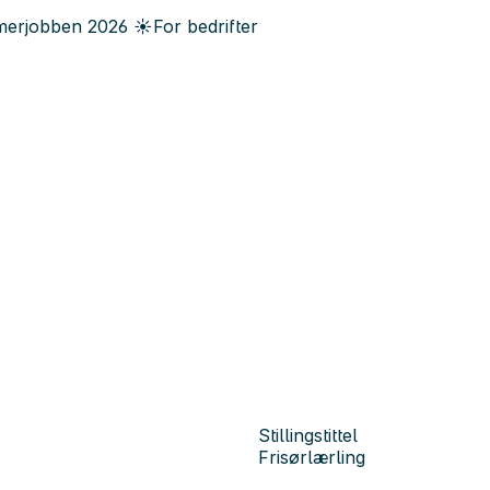
erjobben
2026
☀️
For bedrifter
Stillingstittel
Frisørlærling