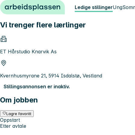
Hopp til innhold
Ledige stillinger
Ung
Somm
Vi trenger flere lærlinger
ET Hårstudio Knarvik As
Kvernhusmyrane 21, 5914 Isdalstø, Vestland
Stillingsannonsen er inaktiv.
Om jobben
Lagre favoritt
Oppstart
Etter avtale