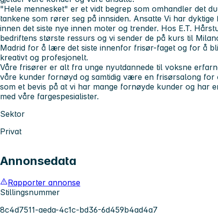
"Hele mennesket" er et vidt begrep som omhandler det du
tankene som rører seg på innsiden. Ansatte Vi har dyktige f
innen det siste nye innen moter og trender. Hos E.T. Hårst
bedriftens største ressurs og vi sender de på kurs til Mil
Madrid for å lære det siste innenfor frisør-faget og for å bli 
kreativt og profesjonelt.
Våre frisører er alt fra unge nyutdannede til voksne erfarn
våre kunder fornøyd og samtidig være en frisørsalong for a
som et bevis på at vi har mange fornøyde kunder og har
med våre fargespesialister.
Sektor
Privat
Annonsedata
Rapporter annonse
Stillingsnummer
8c4d7511-aeda-4c1c-bd36-6d459b4ad4a7