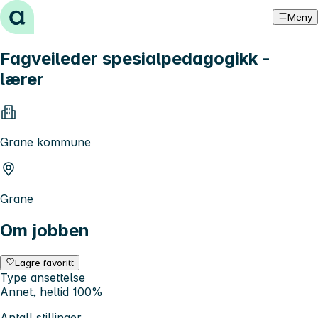
Hopp til innhold
Meny
Fagveileder spesialpedagogikk -
lærer
Grane kommune
Grane
Om jobben
Lagre favoritt
Type ansettelse
Annet, heltid 100%
Antall stillinger