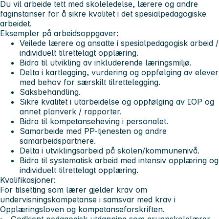
Du vil arbeide tett med skoleledelse, lærere og andre
faginstanser for å sikre kvalitet i det spesialpedagogiske
arbeidet.
Eksempler på arbeidsoppgaver:
Veilede lærere og ansatte i spesialpedagogisk arbeid /
individuelt tilrettelagt opplæring.
Bidra til utvikling av inkluderende læringsmiljø.
Delta i kartlegging, vurdering og oppfølging av elever
med behov for særskilt tilrettelegging.
Saksbehandling.
Sikre kvalitet i utarbeidelse og oppfølging av IOP og
annet planverk / rapporter.
Bidra til kompetanseheving i personalet.
Samarbeide med PP-tjenesten og andre
samarbeidspartnere.
Delta i utviklingsarbeid på skolen/kommunenivå.
Bidra til systematisk arbeid med intensiv opplæring og
individuelt tilrettelagt opplæring.
Kvalifikasjoner:
For tilsetting som lærer gjelder krav om
undervisningskompetanse i samsvar med krav i
Opplæringsloven og kompetanseforskriften.
Godkjent pedagogisk utdanning som grunnskolelærer.