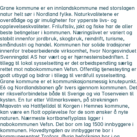
Grane kommune er en innlandskommune med storslagen
natur helt sør i Nordland fylke. Naturkvalitetene er
overdådige og gir imuligheter for ypperste livs- og
opplevelseskvaliteter. Friluftsliv, jakt og fiske har de aller
beste betingelser i kommunen. Næringslivet er variert og
stabilt innenfor jordbruk, skogbruk, reindrift, turisme,
småindustri og handel. Kommunen har solide tradisjoner
innenfor trebearbeidende virksomhet, hvor Norgesvinduet
Svenningdal AS har vært og er hjørnesteinsbedriften. I
tillegg til lokal sysselsetting er det arbeidspendling særlig
rettet mot nabokommunen Vefsn. Offentlig tjenesteyting er
godt utbygd og bidrar i tillegg til verdifull sysselsetting.
Grane kommune er et kommunikasjonsmessig knutepunkt.
E6 og Nordlandsbanen går tvers igjennom kommunen. Det
er riksveiforbindelse både til Sverige og via Tosenveien til
kysten. En tur etter Villmarksveien, på strekningen
Majavatn via Hattfjelldal til Korgen i Hemnes kommune,
kan være en flott opplevelse for de som ønsker å nyte
naturen. Nærmeste kortbaneflyplass ligger i
nabokommunen Vefsn. Det bor om lag 1500 innbyggere i
kommunen. Hovedtyngden av innbyggerne bor i
kommunesentret Trofors. Øvrig befolkning bor i og