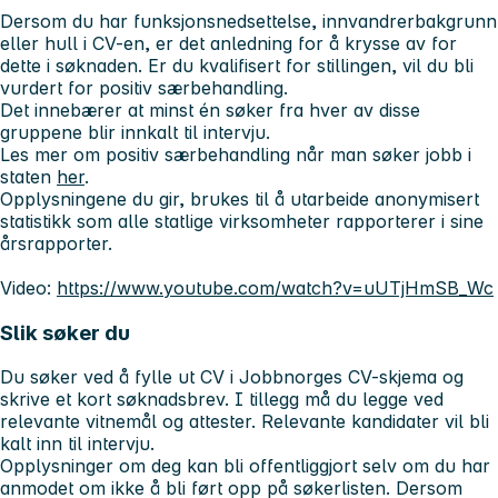
Dersom du har funksjonsnedsettelse, innvandrerbakgrunn
eller hull i CV-en, er det anledning for å krysse av for
dette i søknaden. Er du kvalifisert for stillingen, vil du bli
vurdert for positiv særbehandling.
Det innebærer at minst én søker fra hver av disse
gruppene blir innkalt til intervju.
Les mer om positiv særbehandling når man søker jobb i
staten
her
.
Opplysningene du gir, brukes til å utarbeide anonymisert
statistikk som alle statlige virksomheter rapporterer i sine
årsrapporter.
Video:
https://www.youtube.com/watch?v=uUTjHmSB_Wc
Slik søker du
Du søker ved å fylle ut CV i Jobbnorges CV-skjema og
skrive et kort søknadsbrev. I tillegg må du legge ved
relevante vitnemål og attester. Relevante kandidater vil bli
kalt inn til intervju.
Opplysninger om deg kan bli offentliggjort selv om du har
anmodet om ikke å bli ført opp på søkerlisten. Dersom