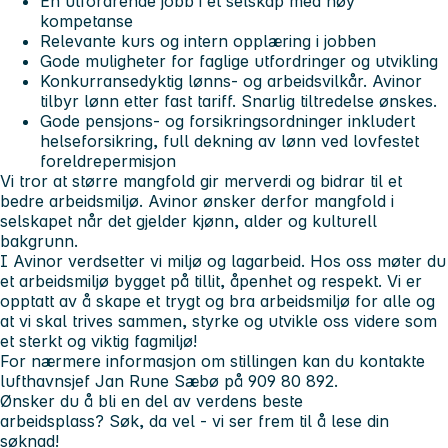
En utfordrende jobb i et selskap med høy
kompetanse
Relevante kurs og intern opplæring i jobben
Gode muligheter for faglige utfordringer og utvikling
Konkurransedyktig lønns- og arbeidsvilkår. Avinor
tilbyr lønn etter fast tariff. Snarlig tiltredelse ønskes.
Gode pensjons- og forsikringsordninger inkludert
helseforsikring, full dekning av lønn ved lovfestet
foreldrepermisjon
Vi tror at større mangfold gir merverdi og bidrar til et
bedre arbeidsmiljø. Avinor ønsker derfor mangfold i
selskapet når det gjelder kjønn, alder og kulturell
bakgrunn.
I Avinor verdsetter vi miljø og lagarbeid. Hos oss møter du
et arbeidsmiljø bygget på tillit, åpenhet og respekt. Vi er
opptatt av å skape et trygt og bra arbeidsmiljø for alle og
at vi skal trives sammen, styrke og utvikle oss videre som
et sterkt og viktig fagmiljø!
For nærmere informasjon om stillingen kan du kontakte
lufthavnsjef Jan Rune Sæbø på 909 80 892.
Ønsker du å bli en del av verdens beste
arbeidsplass? Søk, da vel - vi ser frem til å lese din
søknad!