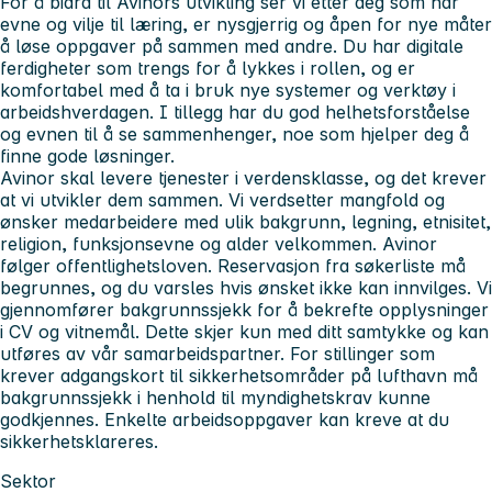
For å bidra til Avinors utvikling ser vi etter deg som har
evne og vilje til læring, er nysgjerrig og åpen for nye måter
å løse oppgaver på sammen med andre. Du har digitale
ferdigheter som trengs for å lykkes i rollen, og er
komfortabel med å ta i bruk nye systemer og verktøy i
arbeidshverdagen. I tillegg har du god helhetsforståelse
og evnen til å se sammenhenger, noe som hjelper deg å
finne gode løsninger.
Avinor skal levere tjenester i verdensklasse, og det krever
at vi utvikler dem sammen. Vi verdsetter mangfold og
ønsker medarbeidere med ulik bakgrunn, legning, etnisitet,
religion, funksjonsevne og alder velkommen. Avinor
følger offentlighetsloven. Reservasjon fra søkerliste må
begrunnes, og du varsles hvis ønsket ikke kan innvilges. Vi
gjennomfører bakgrunnssjekk for å bekrefte opplysninger
i CV og vitnemål. Dette skjer kun med ditt samtykke og kan
utføres av vår samarbeidspartner. For stillinger som
krever adgangskort til sikkerhetsområder på lufthavn må
bakgrunnssjekk i henhold til myndighetskrav kunne
godkjennes. Enkelte arbeidsoppgaver kan kreve at du
sikkerhetsklareres.
Sektor