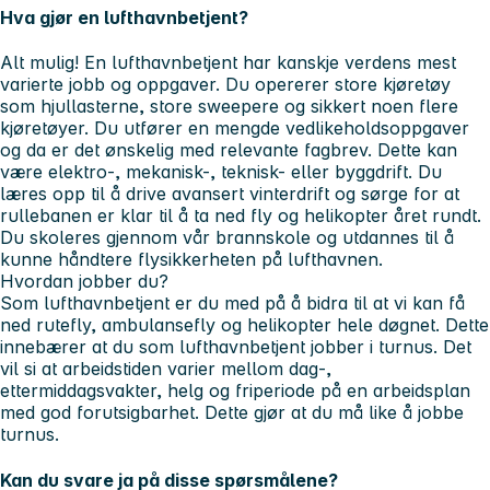
Hva gjør en lufthavnbetjent?
Alt mulig! En lufthavnbetjent har kanskje verdens mest
varierte jobb og oppgaver. Du opererer store kjøretøy
som hjullasterne, store sweepere og sikkert noen flere
kjøretøyer. Du utfører en mengde vedlikeholdsoppgaver
og da er det ønskelig med relevante fagbrev. Dette kan
være elektro-, mekanisk-, teknisk- eller byggdrift. Du
læres opp til å drive avansert vinterdrift og sørge for at
rullebanen er klar til å ta ned fly og helikopter året rundt.
Du skoleres gjennom vår brannskole og utdannes til å
kunne håndtere flysikkerheten på lufthavnen.
Hvordan jobber du?
Som lufthavnbetjent er du med på å bidra til at vi kan få
ned rutefly, ambulansefly og helikopter hele døgnet. Dette
innebærer at du som lufthavnbetjent jobber i turnus. Det
vil si at arbeidstiden varier mellom dag-,
ettermiddagsvakter, helg og friperiode på en arbeidsplan
med god forutsigbarhet. Dette gjør at du må like å jobbe
turnus.
Kan du svare ja på disse spørsmålene?