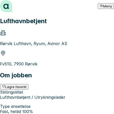
Hopp til innhold
Meny
Lufthavnbetjent
Rørvik Lufthavn, Ryum, Avinor AS
Fv510, 7900 Rørvik
Om jobben
Lagre favoritt
Stillingstittel
Lufthavnbetjent / Utrykningsleder
Type ansettelse
Fast, heltid 100%