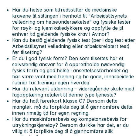
Har du helse som tilfredsstiller de medisinske
kravene til stillingen i henhold til "Arbeidstilsynets
veiledning om helseundersøkelse" og fysiske tester
for røyk- og kjemikaliedykkere og oppfylle de til
enhver tid gjeldende fysiske krav i Avinor?
Kan du bestå gjeldende fysisk test (per i dag test etter
Arbeidstilsynet veiledning eller arbeidsrelatert test)
før tilsetting?
Er du i god fysisk form? Den som tilsettes har et
selvstendig ansvar for å opprettholde nødvendig
fysisk form og god helse i ansettelsesforholdet og
bør være vant med trening og ha gode, innarbeidede
rutiner for trening i egen hverdag
Har du relevant utdanning - videregående skole med
fagopplæring relatert til denne type tjeneste?
Har du hatt førerkort klasse C? Dersom dette
mangler, må du forplikte deg til å gjennomføre dette
innen rimelig tid for egen regning.
Har du maskinførerbevis og kompetansebevis for
utrykningskjøretøy? Dersom du ikke har det, er du
villig til å forplikte deg til å gjennomføre slik