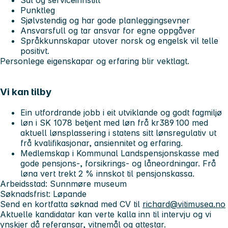
Sal og serviceinnstilt
Punktleg
Sjølvstendig og har gode planleggingsevner
Ansvarsfull og tar ansvar for egne oppgåver
Språkkunnskapar utover norsk og engelsk vil telle
positivt.
Personlege eigenskapar og erfaring blir vektlagt.
Vi kan tilby
Ein utfordrande jobb i eit utviklande og godt fagmiljø
løn i SK 1078 betjent med løn frå kr389 100 med
aktuell lønsplassering i statens sitt lønsregulativ ut
frå kvalifikasjonar, ansiennitet og erfaring.
Medlemskap i Kommunal Landspensjonskasse med
gode pensjons-, forsikrings- og låneordningar. Frå
løna vert trekt 2 % innskot til pensjonskassa.
Arbeidsstad: Sunnmøre museum
Søknadsfrist: Løpande
Send en kortfatta søknad med CV til
richard@vitimusea.no
Aktuelle kandidatar kan verte kalla inn til intervju og vi
ynskjer då referansar, vitnemål og attestar.