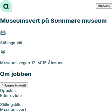
Hopp til innhold
Meny
Museumsvert på Sunnmøre museum
Stiftinga Viti
Museumsvegen 12, 6015 Ålesund
Om jobben
Lagre favoritt
Oppstart
Etter avtale
Stillingstittel
Museumsvert