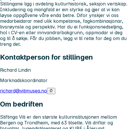
Stillingane ligg i avdeling kulturhistorisk, seksjon vertskap.
Inkludering og mangfald er ein styrke og gjer at vi kan
løyse oppgåvene våre enda betre. Difor ynskjer vi oss
medarbeidarar med ulik kompetanse, fagkombinasjonar,
livsrøynsle og perspektiv. Har du ei funksjonsnedsetjing,
hol i CV-en eller innvandrarbakgrunn, oppmodar vi deg
og til å søkje. Får du jobben, legg vi til rette for deg om du
treng det.
Kontaktperson for stillingen
Richard Lindin
Marknadskoordinator
richard@vitimusea.no
Om bedriften
Stiftinga Viti er den største kulturinstitusjonen mellom
Bergen og Trondheim, med 63 tilsette. Viti driftar og
forvaltar Jugendstilsenteret og KUBE i Ålesund,