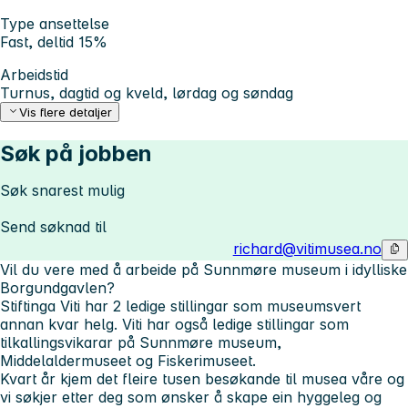
Type ansettelse
Fast, deltid 15%
Arbeidstid
Turnus, dagtid og kveld, lørdag og søndag
Vis flere detaljer
Søk på jobben
Søk snarest mulig
Send søknad til
richard@vitimusea.no
Vil du vere med å arbeide på Sunnmøre museum i idylliske
Borgundgavlen?
Stiftinga Viti har 2 ledige stillingar som
museumsvert
annan kvar helg. Viti har også ledige stillingar som
tilkallingsvikarar på Sunnmøre museum,
Middelaldermuseet og Fiskerimuseet.
Kvart år kjem det fleire tusen besøkande til musea våre og
vi søkjer etter deg som ønsker å skape ein hyggeleg og