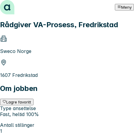
Hopp til innhold
Meny
Rådgiver VA-Prosess, Fredrikstad
Sweco Norge
1607 Fredrikstad
Om jobben
Lagre favoritt
Type ansettelse
Fast, heltid 100%
Antall stillinger
1