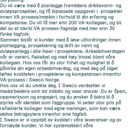
Du vil være med å planlegge fremtidens drikkevann- og
avløpsprosjekter, og få tilpassede oppgaver i prosjekter
innen VA prosess/maskin i forhold til din erfaring og
kompetanse. Du vil få mer enn 200 VA-kollegaer, og bli
del av et sterkt VA prosess-fagmiljø med mer enn 30
flinke fagfolk.
Sammen bistår vi kunder med å løse utfordringer innen
planlegging, prosjektering og drift av vann og
avløpsanlegg i alle faser i prosjektene. Arbeidshverdagen
vår er variert, fleksibel og med høy trivsel blant våre
kollegaer. Hos oss får du stor frihet og mulighet til å
påvirke din egen arbeidshverdag, og med deg på laget
løftes kvaliteten i prosjektene og kompetansen innenfor
VA-prosess i Sweco Norge.
Hos oss vil du utvikle deg.
I Sweco verdsetter vi
medarbeidere som tar initiativ og viser ansvar. Du er åpen,
oppmerksom og engasjert, og du ønsker å bidra til å
styrke vår identitet som faggruppe. Vi setter stor pris på
reflekterte kolleger med egne meninger, som kan være
aktive bidragsytere innenfor sine fagfelt.
I Sweco er vi opptatt av kvalitet i våre leveranser og av
fornøyde kunder. Vi har systematisert våre