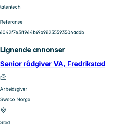
talentech
Referanse
6042f7e3ff964b69a98235593504addb
Lignende annonser
Senior rådgiver VA, Fredrikstad
Arbeidsgiver
Sweco Norge
Sted