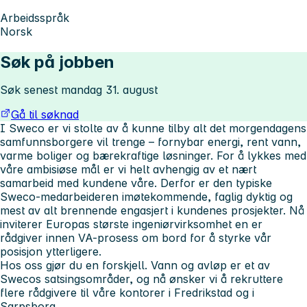
Arbeidsspråk
Norsk
Søk på jobben
Søk senest mandag 31. august
Gå til søknad
I Sweco er vi stolte av å kunne tilby alt det morgendagens
samfunnsborgere vil trenge – fornybar energi, rent vann,
varme boliger og bærekraftige løsninger.
For å lykkes med
våre ambisiøse mål er vi helt avhengig av et nært
samarbeid med kundene våre. Derfor er den typiske
Sweco-medarbeideren imøtekommende, faglig dyktig og
mest av alt brennende engasjert i kundenes prosjekter. Nå
inviterer Europas største ingeniørvirksomhet en er
rådgiver innen VA-prosess om bord for å styrke vår
posisjon ytterligere.
Hos oss gjør du en forskjell.
Vann og avløp er et av
Swecos satsingsområder, og nå ønsker vi å rekruttere
flere rådgivere til våre kontorer i Fredrikstad og i
Sarpsborg.