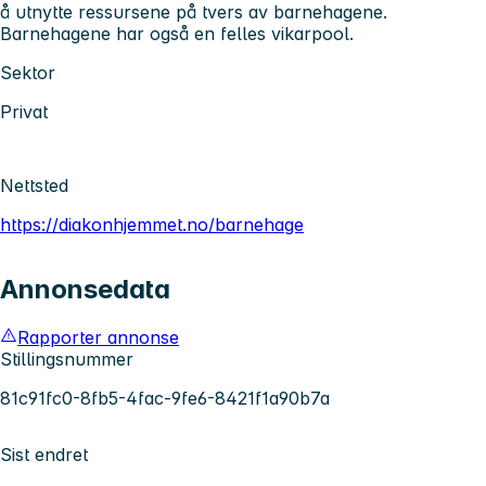
å utnytte ressursene på tvers av barnehagene.
Barnehagene har også en felles vikarpool.
Sektor
Privat
Nettsted
https://diakonhjemmet.no/barnehage
Annonsedata
Rapporter annonse
Stillingsnummer
81c91fc0-8fb5-4fac-9fe6-8421f1a90b7a
Sist endret