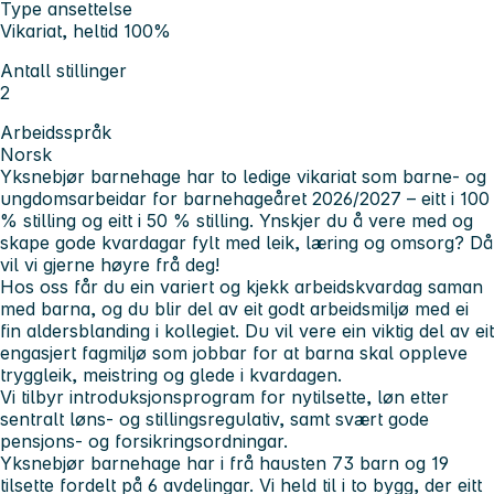
Type ansettelse
Vikariat, heltid 100%
Antall stillinger
2
Arbeidsspråk
Norsk
Yksnebjør barnehage har to ledige vikariat som barne- og
ungdomsarbeidar for barnehageåret 2026/2027 – eitt i 100
% stilling og eitt i 50 % stilling. Ynskjer du å vere med og
skape gode kvardagar fylt med leik, læring og omsorg? Då
vil vi gjerne høyre frå deg!
Hos oss får du ein variert og kjekk arbeidskvardag saman
med barna, og du blir del av eit godt arbeidsmiljø med ei
fin aldersblanding i kollegiet. Du vil vere ein viktig del av eit
engasjert fagmiljø som jobbar for at barna skal oppleve
tryggleik, meistring og glede i kvardagen.
Vi tilbyr introduksjonsprogram for nytilsette, løn etter
sentralt løns- og stillingsregulativ, samt svært gode
pensjons- og forsikringsordningar.
Yksnebjør barnehage har i frå hausten 73 barn og 19
tilsette fordelt på 6 avdelingar. Vi held til i to bygg, der eitt