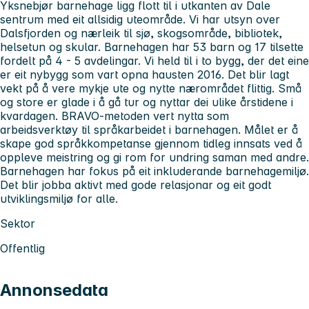
Yksnebjør barnehage ligg flott til i utkanten av Dale
sentrum med eit allsidig uteområde. Vi har utsyn over
Dalsfjorden og nærleik til sjø, skogsområde, bibliotek,
helsetun og skular. Barnehagen har 53 barn og 17 tilsette
fordelt på 4 - 5 avdelingar. Vi held til i to bygg, der det eine
er eit nybygg som vart opna hausten 2016. Det blir lagt
vekt på å vere mykje ute og nytte nærområdet flittig. Små
og store er glade i å gå tur og nyttar dei ulike årstidene i
kvardagen. BRAVO-metoden vert nytta som
arbeidsverktøy til språkarbeidet i barnehagen. Målet er å
skape god språkkompetanse gjennom tidleg innsats ved å
oppleve meistring og gi rom for undring saman med andre.
Barnehagen har fokus på eit inkluderande barnehagemiljø.
Det blir jobba aktivt med gode relasjonar og eit godt
utviklingsmiljø for alle.
Sektor
Offentlig
Annonsedata