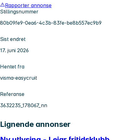
Rapporter annonse
Stillingsnummer
80b09fe9-0ea6-4c3b-83fe-be8b557ec9b9
Sist endret
17. juni 2026
Hentet fra
visma-easycruit
Referanse
3632235_178067_nn
Lignende annonser
Ny utlysing - Leiar fritidsklubb