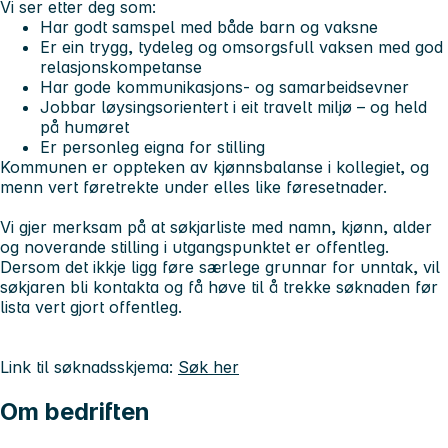
Vi ser etter deg som:
Har godt samspel med både barn og vaksne
Er ein trygg, tydeleg og omsorgsfull vaksen med god
relasjonskompetanse
Har gode kommunikasjons- og samarbeidsevner
Jobbar løysingsorientert i eit travelt miljø – og held
på humøret
Er personleg eigna for stilling
Kommunen er oppteken av kjønnsbalanse i kollegiet, og
menn vert føretrekte
under elles like føresetnader.
Vi gjer merksam på at søkjarliste med namn, kjønn, alder
og noverande stilling i utgangspunktet er offentleg.
Dersom det ikkje ligg føre særlege grunnar for unntak, vil
søkjaren bli kontakta og få høve til å trekke søknaden før
lista vert gjort offentleg.
Link til søknadsskjema:
Søk her
Om bedriften