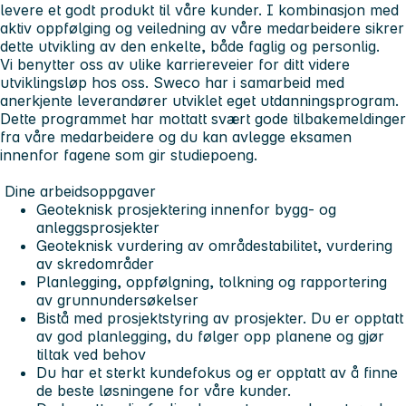
levere et godt produkt til våre kunder. I kombinasjon med
aktiv oppfølging og veiledning av våre medarbeidere sikrer
dette utvikling av den enkelte, både faglig og personlig.
Vi benytter oss av ulike karriereveier for ditt videre
utviklingsløp hos oss. Sweco har i samarbeid med
anerkjente leverandører utviklet eget utdanningsprogram.
Dette programmet har mottatt svært gode tilbakemeldinger
fra våre medarbeidere og du kan avlegge eksamen
innenfor fagene som gir studiepoeng.
Dine arbeidsoppgaver
Geoteknisk prosjektering innenfor bygg- og
anleggsprosjekter
Geoteknisk vurdering av områdestabilitet, vurdering
av skredområder
Planlegging, oppfølgning, tolkning og rapportering
av grunnundersøkelser
Bistå med prosjektstyring av prosjekter. Du er opptatt
av god planlegging, du følger opp planene og gjør
tiltak ved behov
Du har et sterkt kundefokus og er opptatt av å finne
de beste løsningene for våre kunder.