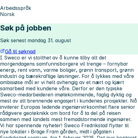
Arbeidsspråk
Norsk
Søk på jobben
Søk senest mandag 31. august
Gå til søknad
I
Sweco er vi stolthet av å kunne tilby alt det
morgendagens samfunnsborgere vil trenge – fornybar
energi, rent vann, varme boliger, grønn transport, grønn
industri og bærekraftige løsninger.
For å lykkes med våre
ambisiøse mål er vi helt avhengig av et nært og kjært
samarbeid med kundene våre. Derfor er den typiske
Sweco-medarbeideren imøtekommende, faglig dyktig og
mest av alt brennende engasjert i kundenes prosjekter. Nå
inviterer Europas ledende ingeniørvirksomhet flere senior
rådgivere geoteknikk om bord for å ta del på reisen
sammen med landets mest fremadstormende ingeniører.
Vi har spennende nyheter!
Sweco Fredrikstad flytter til
nye lokaler i Brage Fram gården, midt i gågaten i
Fredrikstad sentrum, fra 1. februar 2025. Det nye kontoret