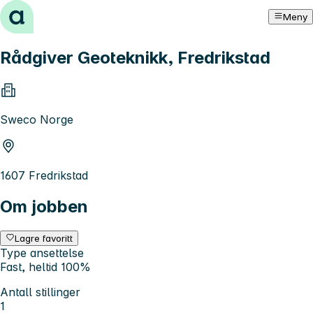
Hopp til innhold
Meny
Rådgiver Geoteknikk, Fredrikstad
Sweco Norge
1607 Fredrikstad
Om jobben
Lagre favoritt
Type ansettelse
Fast, heltid 100%
Antall stillinger
1