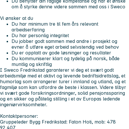
Du benytter din faglige kompetanse og har et ønske
om å styrke denne videre sammen med oss i Sweco
Vi ønsker at du
Du har minimum tre til fem års relevant
arbeidserfaring
Du har personlig integritet
Du jobber godt sammen med andre i prosjekt og
evner å utføre eget arbeid selvstendig ved behov
Du er opptatt av gode løsninger og resultater
Du kommuniserer klart og tydelig på norsk, både
muntlig og skriftlig
I Sweco Fredrikstad garanterer vi deg et svært godt
arbeidsmiljø med et aktivt og levende bedriftsidrettslag, et
humorlag som arrangerer turer i innland og utland, og et
fagmiljø som kan utfordre de beste i klassen. Videre tilbyr
vi svært gode forsikringsordninger, solid pensjonssparing
og en sikker og pålitelig stilling i et av Europas ledende
ingeniørvirksomheter.
Kontaktpersoner:
Gruppeleder Bygg Fredrikstad: Faton Hoti, mob: 478
92 407