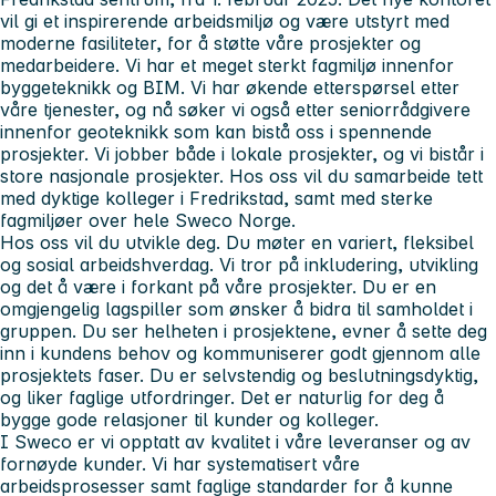
vil gi et inspirerende arbeidsmiljø og være utstyrt med
moderne fasiliteter, for å støtte våre prosjekter og
medarbeidere. Vi har et meget sterkt fagmiljø innenfor
byggeteknikk og BIM. Vi har økende etterspørsel etter
våre tjenester, og nå søker vi også etter seniorrådgivere
innenfor geoteknikk som kan bistå oss i spennende
prosjekter. Vi jobber både i lokale prosjekter, og vi bistår i
store nasjonale prosjekter. Hos oss vil du samarbeide tett
med dyktige kolleger i Fredrikstad, samt med sterke
fagmiljøer over hele Sweco Norge.
Hos oss vil du utvikle deg.
Du møter en variert, fleksibel
og sosial arbeidshverdag. Vi tror på inkludering, utvikling
og det å være i forkant på våre prosjekter. Du er en
omgjengelig lagspiller som ønsker å bidra til samholdet i
gruppen. Du ser helheten i prosjektene, evner å sette deg
inn i kundens behov og kommuniserer godt gjennom alle
prosjektets faser. Du er selvstendig og beslutningsdyktig,
og liker faglige utfordringer. Det er naturlig for deg å
bygge gode relasjoner til kunder og kolleger.
I Sweco er vi opptatt av kvalitet i våre leveranser og av
fornøyde kunder. Vi har systematisert våre
arbeidsprosesser samt faglige standarder for å kunne