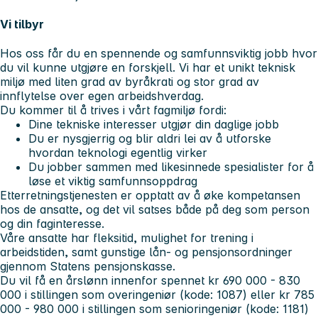
Vi tilbyr
Hos oss får du en spennende og samfunnsviktig jobb hvor
du vil kunne utgjøre en forskjell. Vi har et unikt teknisk
miljø med liten grad av byråkrati og stor grad av
innflytelse over egen arbeidshverdag.
Du kommer til å trives i vårt fagmiljø fordi:
Dine tekniske interesser utgjør din daglige jobb
Du er nysgjerrig og blir aldri lei av å utforske
hvordan teknologi egentlig virker
Du jobber sammen med likesinnede spesialister for å
løse et viktig samfunnsoppdrag
Etterretningstjenesten er opptatt av å øke kompetansen
hos de ansatte, og det vil satses både på deg som person
og din faginteresse.
Våre ansatte har fleksitid, mulighet for trening i
arbeidstiden, samt gunstige lån- og pensjonsordninger
gjennom Statens pensjonskasse.
Du vil få en årslønn innenfor spennet kr 690 000 - 830
000 i stillingen som overingeniør (kode: 1087) eller kr 785
000 - 980 000 i stillingen som senioringeniør (kode: 1181)