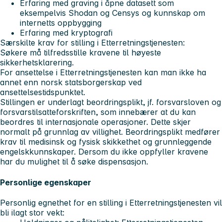
Erfaring med graving i åpne datasett som
eksempelvis Shodan og Censys og kunnskap om
internetts oppbygging
Erfaring med kryptografi
Særskilte krav for stilling i Etterretningstjenesten:
Søkere må tilfredsstille kravene til høyeste
sikkerhetsklarering.
For ansettelse i Etterretningstjenesten kan man ikke ha
annet enn norsk statsborgerskap ved
ansettelsestidspunktet.
Stillingen er underlagt beordringsplikt, jf. forsvarsloven og
forsvarstilsatteforskriften, som innebærer at du kan
beordres til internasjonale operasjoner. Dette skjer
normalt på grunnlag av villighet. Beordringsplikt medfører
krav til medisinsk og fysisk skikkethet og grunnleggende
engelskkunnskaper. Dersom du ikke oppfyller kravene
har du mulighet til å søke dispensasjon.
Personlige egenskaper
Personlig egnethet for en stilling i Etterretningstjenesten vil
bli ilagt stor vekt: