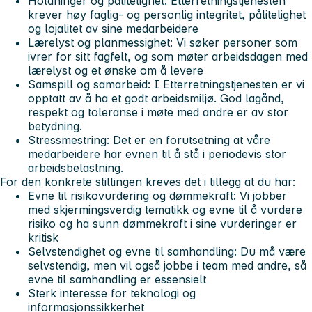
Holdninger og pålitelighet: Etterretningstjenesten
krever høy faglig- og personlig integritet, pålitelighet
og lojalitet av sine medarbeidere
Lærelyst og planmessighet: Vi søker personer som
ivrer for sitt fagfelt, og som møter arbeidsdagen med
lærelyst og et ønske om å levere
Samspill og samarbeid: I Etterretningstjenesten er vi
opptatt av å ha et godt arbeidsmiljø. God lagånd,
respekt og toleranse i møte med andre er av stor
betydning.
Stressmestring: Det er en forutsetning at våre
medarbeidere har evnen til å stå i periodevis stor
arbeidsbelastning.
For den konkrete stillingen kreves det i tillegg at du har:
Evne til risikovurdering og dømmekraft: Vi jobber
med skjermingsverdig tematikk og evne til å vurdere
risiko og ha sunn dømmekraft i sine vurderinger er
kritisk
Selvstendighet og evne til samhandling: Du må være
selvstendig, men vil også jobbe i team med andre, så
evne til samhandling er essensielt
Sterk interesse for teknologi og
informasjonssikkerhet