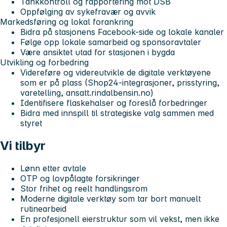
Tankkontroll og rapportering mot DSB
Oppfølging av sykefravær og avvik
Markedsføring og lokal forankring
Bidra på stasjonens Facebook-side og lokale kanaler
Følge opp lokale samarbeid og sponsoravtaler
Være ansiktet utad for stasjonen i bygda
Utvikling og forbedring
Videreføre og videreutvikle de digitale verktøyene
som er på plass (Shop24-integrasjoner, prisstyring,
varetelling, ansatt.rindalbensin.no)
Identifisere flaskehalser og foreslå forbedringer
Bidra med innspill til strategiske valg sammen med
styret
Vi tilbyr
Lønn etter avtale
OTP og lovpålagte forsikringer
Stor frihet og reelt handlingsrom
Moderne digitale verktøy som tar bort manuelt
rutinearbeid
En profesjonell eierstruktur som vil vekst, men ikke