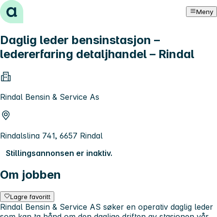
Hopp til innhold
Meny
Daglig leder bensinstasjon –
ledererfaring detaljhandel – Rindal
Rindal Bensin & Service As
Rindalslina 741, 6657 Rindal
Stillingsannonsen er inaktiv.
Om jobben
Lagre favoritt
Rindal Bensin & Service AS søker en operativ daglig leder
som kan ta hånd om den daglige driften av stasjonen vår.