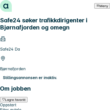
Hopp til innhold
Meny
Safe24 søker trafikkdirigenter i
Bjørnafjorden og omegn
Safe24 Da
Bjørnafjorden
Stillingsannonsen er inaktiv.
Om jobben
Lagre favoritt
Oppstart
Etter avtale