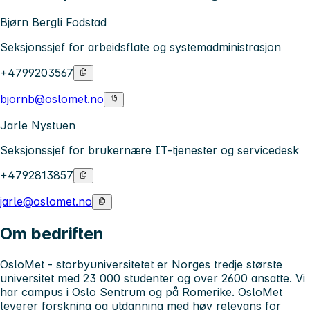
Bjørn Bergli Fodstad
Seksjonssjef for arbeidsflate og systemadministrasjon
+4799203567
bjornb@oslomet.no
Jarle Nystuen
Seksjonssjef for brukernære IT-tjenester og servicedesk
+4792813857
jarle@oslomet.no
Om bedriften
OsloMet - storbyuniversitetet
er Norges tredje største
universitet med 23 000 studenter og over 2600 ansatte. Vi
har campus i Oslo Sentrum og på Romerike. OsloMet
leverer forskning og utdanning med høy relevans for