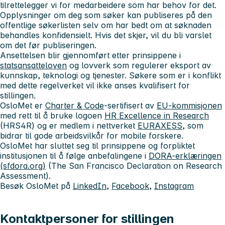
tilrettelegger vi for medarbeidere som har behov for det.
Opplysninger om deg som søker kan publiseres på den
offentlige søkerlisten selv om har bedt om at søknaden
behandles konfidensielt. Hvis det skjer, vil du bli varslet
om det før publiseringen.
Ansettelsen blir gjennomført etter prinsippene i
statsansatteloven
og lovverk som regulerer eksport av
kunnskap, teknologi og tjenester. Søkere som er i konflikt
med dette regelverket vil ikke anses kvalifisert for
stillingen.
OsloMet er
Charter & Code
-sertifisert av
EU-kommisjonen
med rett til å bruke logoen
HR Excellence in Research
(HRS4R) og er medlem i nettverket
EURAXESS
, som
bidrar til gode arbeidsvilkår for mobile forskere.
OsloMet har sluttet seg til prinsippene og forpliktet
institusjonen til å følge anbefalingene i
DORA-erklæringen
(sfdora.org)
(The San Francisco Declaration on Research
Assessment).
Besøk OsloMet på
LinkedIn
,
Facebook
,
Instagram
Kontaktpersoner for stillingen