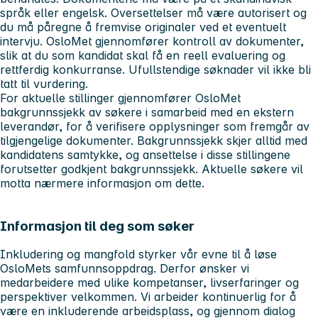
språk eller engelsk. Oversettelser må være autorisert og
du må påregne å fremvise originaler ved et eventuelt
intervju. OsloMet gjennomfører kontroll av dokumenter,
slik at du som kandidat skal få en reell evaluering og
rettferdig konkurranse. Ufullstendige søknader vil ikke bli
tatt til vurdering.
For aktuelle stillinger gjennomfører OsloMet
bakgrunnssjekk av søkere i samarbeid med en ekstern
leverandør, for å verifisere opplysninger som fremgår av
tilgjengelige dokumenter. Bakgrunnssjekk skjer alltid med
kandidatens samtykke, og ansettelse i disse stillingene
forutsetter godkjent bakgrunnssjekk. Aktuelle søkere vil
motta nærmere informasjon om dette.
Informasjon til deg som søker
Inkludering og mangfold styrker vår evne til å løse
OsloMets samfunnsoppdrag. Derfor ønsker vi
medarbeidere med ulike kompetanser, livserfaringer og
perspektiver velkommen. Vi arbeider kontinuerlig for å
være en inkluderende arbeidsplass, og gjennom dialog