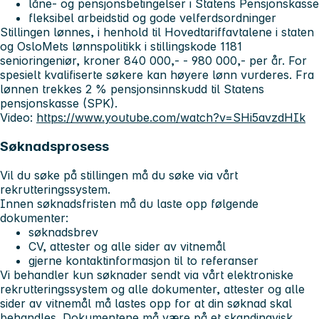
låne- og pensjonsbetingelser i Statens Pensjonskasse
fleksibel arbeidstid og gode velferdsordninger
Stillingen lønnes, i henhold til Hovedtariffavtalene i staten
og OsloMets lønnspolitikk i stillingskode 1181
senioringeniør, kroner 840 000,- - 980 000,- per år. For
spesielt kvalifiserte søkere kan høyere lønn vurderes. Fra
lønnen trekkes 2 % pensjonsinnskudd til Statens
pensjonskasse (SPK).
Video:
https://www.youtube.com/watch?v=SHi5avzdHIk
Søknadsprosess
Vil du søke på stillingen må du søke via vårt
rekrutteringssystem.
Innen søknadsfristen må du laste opp følgende
dokumenter:
søknadsbrev
CV, attester og alle sider av vitnemål
gjerne kontaktinformasjon til to referanser
Vi behandler kun søknader sendt via vårt elektroniske
rekrutteringssystem og alle dokumenter, attester og alle
sider av vitnemål må lastes opp for at din søknad skal
behandles. Dokumentene må være på et skandinavisk