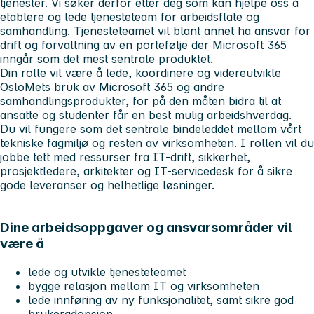
tjenester. Vi søker derfor etter deg som kan hjelpe oss å
etablere og lede tjenesteteam for arbeidsflate og
samhandling. Tjenesteteamet vil blant annet ha ansvar for
drift og forvaltning av en portefølje der Microsoft 365
inngår som det mest sentrale produktet.
Din rolle vil være å lede, koordinere og videreutvikle
OsloMets bruk av Microsoft 365 og andre
samhandlingsprodukter, for på den måten bidra til at
ansatte og studenter får en best mulig arbeidshverdag.
Du vil fungere som det sentrale bindeleddet mellom vårt
tekniske fagmiljø og resten av virksomheten. I rollen vil du
jobbe tett med ressurser fra IT-drift, sikkerhet,
prosjektledere, arkitekter og IT-servicedesk for å sikre
gode leveranser og helhetlige løsninger.
Dine arbeidsoppgaver og ansvarsområder vil
være å
lede og utvikle tjenesteteamet
bygge relasjon mellom IT og virksomheten
lede innføring av ny funksjonalitet, samt sikre god
brukeradopsjon