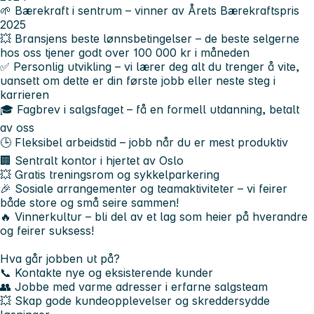
🌱
Bærekraft i sentrum
– vinner av
Årets Bærekraftspris
2025
💥
Bransjens beste lønnsbetingelser
– de beste selgerne
hos oss tjener godt over 100 000 kr i måneden
✅
Personlig utvikling
– vi lærer deg alt du trenger å vite,
uansett om dette er din første jobb eller neste steg i
karrieren
🎓
Fagbrev i salgsfaget
– få en formell utdanning, betalt
av oss
🕒
Fleksibel arbeidstid
– jobb når du er mest produktiv
🏢
Sentralt kontor
i hjertet av Oslo
💥
Gratis treningsrom og sykkelparkering
🎉
Sosiale arrangementer og teamaktiviteter
– vi feirer
både store og små seire sammen!
🔥
Vinnerkultur
– bli del av et lag som heier på hverandre
og feirer suksess!
Hva går jobben ut på?
📞 Kontakte nye og eksisterende kunder
👥 Jobbe med varme adresser i erfarne salgsteam
💥 Skap gode kundeopplevelser og skreddersydde