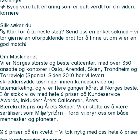
løsninger
💎 Bygg verdifull erfaring som er gull verdt for din videre
karriere
Slik søker du
🚀 Klar for å ta neste steg? Send oss en enkel søknad – vi
tar gjerne en uforpliktende prat for å finne ut om vi er en
god match!
Om Maskineriet
Vi er
Norges største og beste callcenter
, med over 350
ansatte og kontorer i Oslo, Arendal, Skien, Trondheim og
Torrevieja (Spania). Siden 2010 har vi levert
skreddersydde løsninger innen kundeservice og
telemarketing, og vi er flere ganger kåret til Norges beste.
I år stakk vi av med hele
6 priser
på Kundeservice
Awards, inkludert
Årets Callcenter
,
Årets
Bærekraftspris
og
Årets Selger
. Vi er stolte av å være
sertifisert som
Miljøfyrtårn
– fordi vi bryr oss om både
mennesker og planeten.
🎖️
6 priser på én kveld!
– Vi tok nylig med oss hele 6 priser
fra Kundeservice Awards: