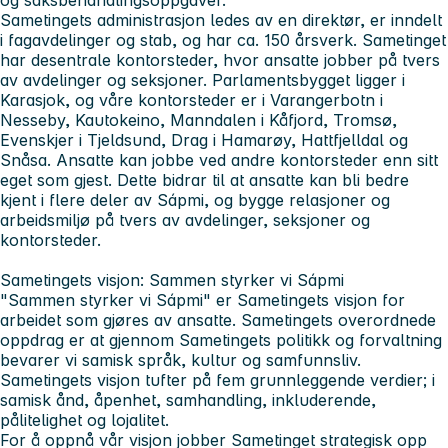
Sametingets administrasjon ledes av en direktør, er inndelt
i fagavdelinger og stab, og har ca. 150 årsverk. Sametinget
har desentrale kontorsteder, hvor ansatte jobber på tvers
av avdelinger og seksjoner. Parlamentsbygget ligger i
Karasjok, og våre kontorsteder er i Varangerbotn i
Nesseby, Kautokeino, Manndalen i Kåfjord, Tromsø,
Evenskjer i Tjeldsund, Drag i Hamarøy, Hattfjelldal og
Snåsa. Ansatte kan jobbe ved andre kontorsteder enn sitt
eget som gjest. Dette bidrar til at ansatte kan bli bedre
kjent i flere deler av Sápmi, og bygge relasjoner og
arbeidsmiljø på tvers av avdelinger, seksjoner og
kontorsteder.
Sametingets visjon: Sammen styrker vi Sápmi
"Sammen styrker vi Sápmi" er Sametingets visjon for
arbeidet som gjøres av ansatte. Sametingets overordnede
oppdrag er at gjennom Sametingets politikk og forvaltning
bevarer vi samisk språk, kultur og samfunnsliv.
Sametingets visjon tufter på fem grunnleggende verdier; i
samisk ånd, åpenhet, samhandling, inkluderende,
pålitelighet og lojalitet.
For å oppnå vår visjon jobber Sametinget strategisk opp