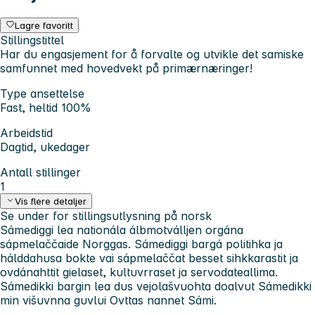
Lagre favoritt
Stillingstittel
Har du engasjement for å forvalte og utvikle det samiske
samfunnet med hovedvekt på primærnæringer!
Type ansettelse
Fast, heltid 100%
Arbeidstid
Dagtid, ukedager
Antall stillinger
1
Vis flere detaljer
Se under for stillingsutlysning på norsk
Sámediggi lea nationála álbmotválljen orgána
sápmelaččaide Norggas. Sámediggi bargá politihka ja
hálddahusa bokte vai sápmelaččat besset sihkkarastit ja
ovdánahttit gielaset, kultuvrraset ja servodateallima.
Sámedikki bargin lea dus vejolašvuohta doalvut Sámedikki
min višuvnna guvlui Ovttas nannet Sámi.