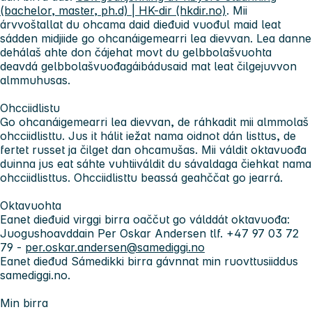
(bachelor, master, ph.d) | HK-dir (hkdir.no)
. Mii
árvvoštallat du ohcama daid dieđuid vuođul maid leat
sádden midjiide go ohcanáigemearri lea dievvan. Lea danne
dehálaš ahte don čájehat movt du gelbbolašvuohta
deavdá gelbbolašvuođagáibádusaid mat leat čilgejuvvon
almmuhusas.
Ohcciidlistu
Go ohcanáigemearri lea dievvan, de ráhkadit mii almmolaš
ohcciidlisttu. Jus it hálit iežat nama oidnot dán listtus, de
fertet russet ja čilget dan ohcamušas. Mii váldit oktavuođa
duinna jus eat sáhte vuhtiiváldit du sávaldaga čiehkat nama
ohcciidlisttus. Ohcciidlisttu beassá geahččat go jearrá.
Oktavuohta
Eanet dieđuid virggi birra oaččut go válddát oktavuođa:
Juogushoavddain Per Oskar Andersen tlf. +47 97 03 72
79 -
per.oskar.andersen@samediggi.no
Eanet dieđud Sámedikki birra gávnnat min ruovttusiiddus
samediggi.no.
Min birra