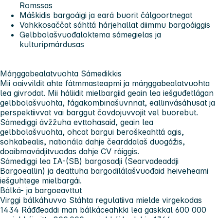
Romssas
Máškidis bargoáigi ja eará buorit čálgoortnegat
Vahkkosaččat sáhttá hárjehallat diimmu bargoáiggis
Gelbbolašvuođaloktema sámegielas ja
kulturipmárdusas
Máŋggabealatvuohta Sámedikkis
Mii oaivvildit ahte fátmmasteapmi ja máŋggabealatvuohta
lea givrodat. Mii háliidit mielbargiid geain lea iešguđetlágan
gelbbolašvuohta, fágakombinašuvnnat, eallinvásáhusat ja
perspektiivvat vai barggut čovdojuvvojit vel buorebut.
Sámediggi ávžžuha evttohasaid, geain lea
gelbbolašvuohta, ohcat bargui beroškeahttá agis,
sohkabealis, nationála dahje čearddalaš duogážis,
doaibmavádjitvuođas dahje CV ráiggis.
Sámediggi lea IA-(SB) bargosadji (Searvadeaddji
Bargoeallin) ja deattuha bargodilálašvuođaid heiveheami
iešguhtege mielbargái.
Bálká- ja bargoeavttut
Virggi bálkáhuvvo Stáhta regulatiiva mielde virgekodas
1434 Ráđđeaddi man bálkáceahkki lea gaskkal 600 000