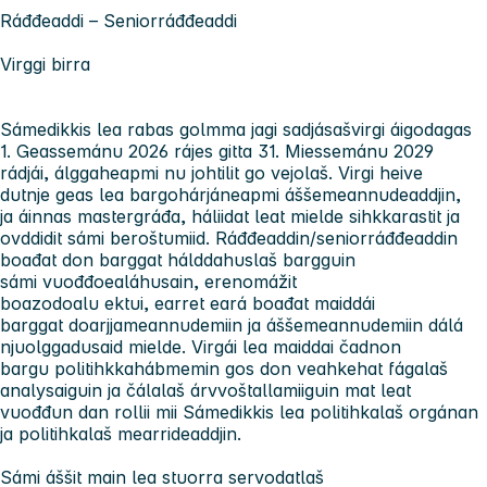
Ráđđeaddi – Seniorráđđeaddi
Virggi birra
Sámedikkis lea rabas golmma jagi sadjásašvirgi áigodagas
1. Geassemánu 2026 rájes gitta 31. Miessemánu 2029
rádjái, álggaheapmi nu johtilit go vejolaš. Virgi heive
dutnje geas lea bargohárjáneapmi áššemeannudeaddjin,
ja áinnas mastergráđa, háliidat leat mielde sihkkarastit ja
ovddidit sámi beroštumiid. Ráđđeaddin/seniorráđđeaddin
boađat don barggat hálddahuslaš bargguin
sámi vuođđoealáhusain, erenomážit
boazodoalu ektui, earret eará boađat maiddái
barggat doarjjameannudemiin ja áššemeannudemiin dálá
njuolggadusaid mielde. Virgái lea maiddai čadnon
bargu politihkkahábmemin gos don veahkehat fágalaš
analysaiguin ja čálalaš árvvoštallamiiguin mat leat
vuođđun dan rollii mii Sámedikkis lea politihkalaš orgánan
ja politihkalaš mearrideaddjin.
Sámi áššit main lea stuorra servodatlaš