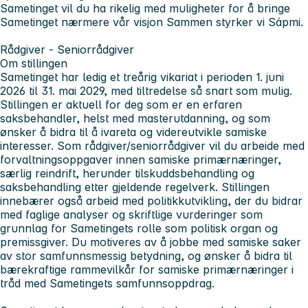
Sametinget vil du ha rikelig med muligheter for å bringe
Sametinget nærmere vår visjon Sammen styrker vi Sápmi.
Rådgiver - Seniorrådgiver
Om stillingen
Sametinget har ledig et treårig vikariat i perioden 1. juni
2026 til 31. mai 2029, med tiltredelse så snart som mulig.
Stillingen er aktuell for deg som er en erfaren
saksbehandler, helst med masterutdanning, og som
ønsker å bidra til å ivareta og videreutvikle samiske
interesser. Som rådgiver/seniorrådgiver vil du arbeide med
forvaltningsoppgaver innen samiske primærnæringer,
særlig reindrift, herunder tilskuddsbehandling og
saksbehandling etter gjeldende regelverk. Stillingen
innebærer også arbeid med politikkutvikling, der du bidrar
med faglige analyser og skriftlige vurderinger som
grunnlag for Sametingets rolle som politisk organ og
premissgiver. Du motiveres av å jobbe med samiske saker
av stor samfunnsmessig betydning, og ønsker å bidra til
bærekraftige rammevilkår for samiske primærnæringer i
tråd med Sametingets samfunnsoppdrag.