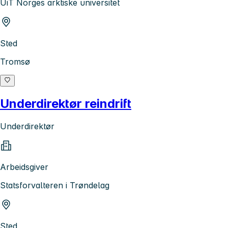
UiT Norges arktiske universitet
Sted
Tromsø
Underdirektør reindrift
Underdirektør
Arbeidsgiver
Statsforvalteren i Trøndelag
Sted