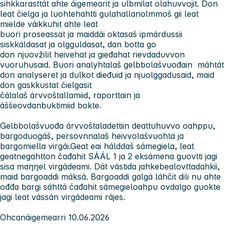
sihkkarasttát ahte áigemearit ja ulbmilat olahuvvojit. Don
leat čielga ja luohtehahtti gulahallanolmmoš gii leat
mielde váikkuhit ahte leat
buori proseassat ja maiddái oktasaš ipmárdussii
siskkáldasat ja olgguldasat, dan botta go
don njuovžilit heivehat ja gieđahat rievdaduvvon
vuoruhusaid. Buori analyhtalaš gelbbolašvuođain máhtát
don analyseret ja dulkot dieđuid ja njuolggadusaid, maid
don gaskkustat čielgasit
čálalaš árvvoštallamiid, raporttain ja
áššeovdanbuktimiid bokte.
Gelbbolašvuođa árvvoštaladettiin deattuhuvvo oahppu,
bargoduogáš, persovnnalaš heivvolašvuohta ja
bargomiella virgái.Geat eai hálddaš sámegiela, leat
geatnegahtton čađahit SÁÁL 1 ja 2 eksámena guovtti jagi
sisa maŋŋel virgádeami. Dát vástida jahkebealovttadahkii,
maid bargoaddi máksá. Bargoaddi galgá láhčit dili nu ahte
ođđa bargi sáhttá čađahit sámegieloahpu ovdalgo guokte
jagi leat vássán virgádeami rájes.
Ohcanáigemearri
10.06.2026