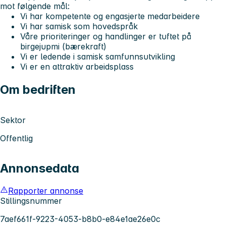
mot følgende mål:
Vi har kompetente og engasjerte medarbeidere
Vi har samisk som hovedspråk
Våre prioriteringer og handlinger er tuftet på
birgejupmi (bærekraft)
Vi er ledende i samisk samfunnsutvikling
Vi er en attraktiv arbeidsplass
Om bedriften
Sektor
Offentlig
Annonsedata
Rapporter annonse
Stillingsnummer
7aef661f-9223-4053-b8b0-e84e1ae26e0c