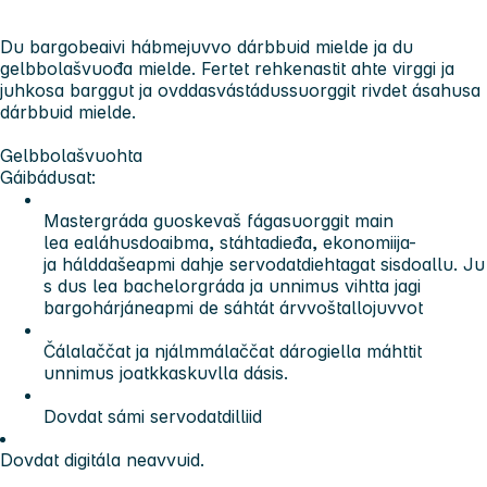
Du bargobeaivi hábmejuvvo dárbbuid mielde ja du
gelbbolašvuođa mielde. Fertet rehkenastit ahte virggi ja
juhkosa barggut ja ovddasvástádussuorggit rivdet ásahusa
dárbbuid mielde.
Gelbbolašvuohta
Gáibádusat:
Mastergráda guoskevaš fágasuorggit main
lea ealáhusdoaibma, stáhtadieđa, ekonomiija-
ja hálddašeapmi dahje servodatdiehtagat sisdoallu. Ju
s dus lea bachelorgráda ja unnimus vihtta jagi
bargohárjáneapmi de sáhtát árvvoštallojuvvot
Čálalaččat ja njálmmálaččat dárogiella máhttit
unnimus joatkkaskuvlla dásis.
Dovdat sámi servodatdilliid
Dovdat digitála neavvuid.