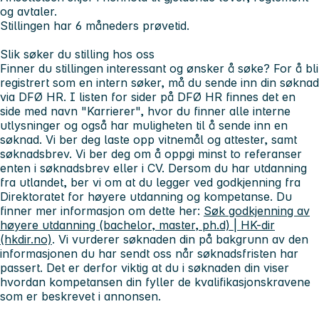
og avtaler.
Stillingen har 6 måneders prøvetid.
Slik søker du stilling hos oss
Finner du stillingen interessant og ønsker å søke? For å bli
registrert som en intern søker, må du sende inn din søknad
via DFØ HR. I listen for sider på DFØ HR finnes det en
side med navn "Karrierer", hvor du finner alle interne
utlysninger og også har muligheten til å sende inn en
søknad. Vi ber deg laste opp vitnemål og attester, samt
søknadsbrev. Vi ber deg om å oppgi minst to referanser
enten i søknadsbrev eller i CV. Dersom du har utdanning
fra utlandet, ber vi om at du legger ved godkjenning fra
Direktoratet for høyere utdanning og kompetanse. Du
finner mer informasjon om dette her:
Søk godkjenning av
høyere utdanning (bachelor, master, ph.d) | HK-dir
(hkdir.no)
. Vi vurderer søknaden din på bakgrunn av den
informasjonen du har sendt oss når søknadsfristen har
passert. Det er derfor viktig at du i søknaden din viser
hvordan kompetansen din fyller de kvalifikasjonskravene
som er beskrevet i annonsen.