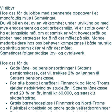
Vi tilbyr
Hos oss får du jobbe med spennende oppgaver i et
mangfoldig miljø i Sametinget.
Du vil bli en del av en virksomhet under utvikling og med
mye engasjement og godt arbeidsmiljø. Vi er stolte over å
ha et langsiktig mål om at samisk er vårt hovedspråk og
jobber med strategier for å nå det målet på sikt. Mange
medarbeidere hos oss behøver kompetanse i både muntlig
og skriftlig samisk før vi når det målet.
Sametinget følger statlige lov- og avtaleverk
Hos oss får du
Gode låne- og pensjonsordninger i Statens
pensjonskasse, det vil trekkes 2% av lønnen til
Statens pensjonskasse.
For alle bosatt i områder i Finnmark og Nord-Troms
gjelder nedskriving av studielån i Statens lånekasse
med 20 % pr. år, inntil kr 60.000, og særskilt
skattefradrag.
Gratis barnehageplass i Finnmark og Nord-Troms
Fleksibel arbeidstid og andre gode velferdsordninger