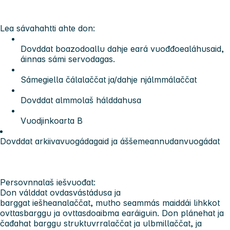
Lea sávahahtti ahte don:
Dovddat boazodoallu dahje eará vuođđoealáhusaid,
áinnas sámi servodagas.
Sámegiella čálalaččat ja/dahje njálmmálaččat
Dovddat almmolaš hálddahusa
Vuodjinkoarta B
Dovddat arkiivavuogádagaid ja áššemeannudanvuogádat
Persovnnalaš iešvuođat:
Don válddat ovdasvástádusa ja
barggat iešheanalaččat, mutho seammás maiddái lihkkot
ovttasbarggu ja ovttasdoaibma earáiguin. Don plánehat ja
čađahat barggu struktuvrralaččat ja ulbmillaččat, ja