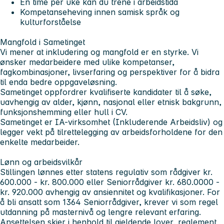
En time per uke kan du trene i arbeidstida
Kompetanseheving innen samisk språk og
kulturforståelse
Mangfold i Sametinget
Vi mener at inkludering og mangfold er en styrke. Vi
ønsker medarbeidere med ulike kompetanser,
fagkombinasjoner, livserfaring og perspektiver for å bidra
til enda bedre oppgaveløsning.
Sametinget oppfordrer kvalifiserte kandidater til å søke,
uavhengig av alder, kjønn, nasjonal eller etnisk bakgrunn,
funksjonshemming eller hull i CV.
Sametinget er IA-virksomhet (Inkluderende Arbeidsliv) og
legger vekt på tilrettelegging av arbeidsforholdene for den
enkelte medarbeider.
Lønn og arbeidsvilkår
Stillingen lønnes etter statens regulativ som rådgiver kr.
600.000 - kr. 800.000 eller Seniorrådgiver kr. 680.0000 -
kr. 920.000 avhengig av ansiennitet og kvalifikasjoner. For
å bli ansatt som 1364 Seniorrådgiver, krever vi som regel
utdanning på masternivå og lengre relevant erfaring.
Ansettelsen skjer i henhold til gjeldende lover, reglement