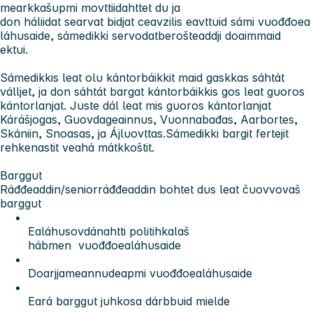
mearkkašupmi movttiidahttet du ja
don háliidat searvat bidjat ceavzilis eavttuid sámi vuođđoea
láhusaide, sámedikki servodatberošteaddji doaimmaid
ektui.
Sámedikkis leat olu kántorbáikkit maid gaskkas sáhtát
válljet, ja don sáhtát bargat kántorbáikkis gos leat guoros
kántorlanjat. Juste dál leat mis guoros kántorlanjat
Kárášjogas, Guovdageainnus, Vuonnabađas, Aarbortes,
Skániin, Snoasas, ja Ájluovttas.Sámedikki bargit fertejit
rehkenastit veahá mátkkoštit.
Barggut
Ráđđeaddin/seniorráđđeaddin bohtet dus leat čuovvovaš
barggut
Ealáhusovdánahtti politihkalaš
hábmen vuođđoealáhusaide
Doarjjameannudeapmi vuođđoealáhusaide
Eará barggut juhkosa dárbbuid mielde