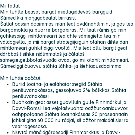
Mii fállat
Min luhtte beasat bargat miellagiddevaš bargguid
Sámedikki máŋggabealat birrasis.
Šattat oassin doaimmas man leat ovdánahttimin, ja gos lea
bargomokta ja buorre bargobiras. Mii leat rámis go min
guhkesáiggi mihttomearri lea ahte sámegiella lea min
váldogiella, ja mii bargat strategiijaiguin olahan dihte dan
mihttomeari guhkit áiggi vuollái. Mis leat ollu bargit geat
dárbbašit sihke njálmmálaš ja čálalaš
sámegielgelbbolašvuođa ovdal go mii olahit mihttomeari.
Sámediggi čuovvu stáhta láhka- ja šiehtadusdoaimma.
Min luhtte oaččut
Buriid loatna- ja ealáhatortnegiid Stáhta
penšuvdnakássas, gessojuvvo 2% bálkkás Stáhta
penšuvdnakássii.
Buohkain geat ásset guovlluin gulle Finnmárkui ja
Davvi-Romsii lea vejolašvuohta oažžut oaniduvvot
oahppoloana Stáhta loatnakássas 20 proseanttain
jahkái gitta 60 000 ru rádjai, sii ožžot maiddái sierra
vearrogessosa.
Nuvttá mánáidgárdesadji Finnmárkkus ja Davvi-