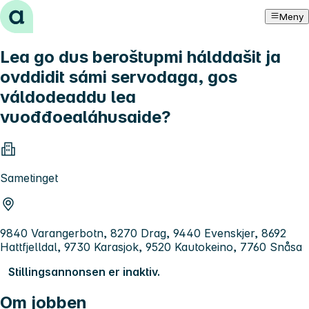
Hopp til innhold
Meny
Lea go dus beroštupmi hálddašit ja
ovddidit sámi servodaga, gos
váldodeaddu lea
vuođđoealáhusaide?
Sametinget
9840 Varangerbotn, 8270 Drag, 9440 Evenskjer, 8692
Hattfjelldal, 9730 Karasjok, 9520 Kautokeino, 7760 Snåsa
Stillingsannonsen er inaktiv.
Om jobben