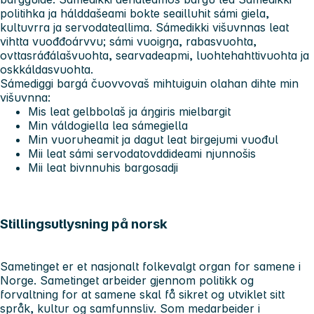
politihka ja hálddašeami bokte seailluhit sámi giela,
kultuvrra ja servodateallima. Sámedikki višuvnnas leat
vihtta vuođđoárvvu; sámi vuoigŋa, rabasvuohta,
ovttasráđálašvuohta, searvadeapmi, luohtehahttivuohta ja
oskkáldasvuohta.
Sámediggi bargá čuovvovaš mihtuiguin olahan dihte min
višuvnna:
Mis leat gelbbolaš ja áŋgiris mielbargit
Min váldogiella lea sámegiella
Min vuoruheamit ja dagut leat birgejumi vuođul
Mii leat sámi servodatovddideami njunnošis
Mii leat bivnnuhis bargosadji
Stillingsutlysning på norsk
Sametinget er et nasjonalt folkevalgt organ for samene i
Norge. Sametinget arbeider gjennom politikk og
forvaltning for at samene skal få sikret og utviklet sitt
språk, kultur og samfunnsliv. Som medarbeider i