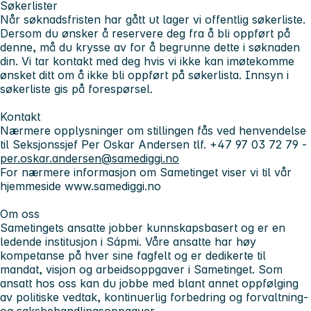
Søkerlister
Når søknadsfristen har gått ut lager vi offentlig søkerliste.
Dersom du ønsker å reservere deg fra å bli oppført på
denne, må du krysse av for å begrunne dette i søknaden
din. Vi tar kontakt med deg hvis vi ikke kan imøtekomme
ønsket ditt om å ikke bli oppført på søkerlista. Innsyn i
søkerliste gis på forespørsel.
Kontakt
Nærmere opplysninger om stillingen fås ved henvendelse
til Seksjonssjef Per Oskar Andersen tlf. +47 97 03 72 79 -
per.oskar.andersen@samediggi.no
For nærmere informasjon om Sametinget viser vi til vår
hjemmeside www.samediggi.no
Om oss
Sametingets ansatte jobber kunnskapsbasert og er en
ledende institusjon i Sápmi. Våre ansatte har høy
kompetanse på hver sine fagfelt og er dedikerte til
mandat, visjon og arbeidsoppgaver i Sametinget. Som
ansatt hos oss kan du jobbe med blant annet oppfølging
av politiske vedtak, kontinuerlig forbedring og forvaltning-
og saksbehandlingsoppgaver.