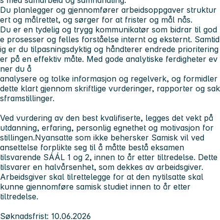
Du planlegger og gjennomfører arbeidsoppgaver struktur
ert og målrettet, og sørger for at frister og mål nås.
Du er en tydelig og trygg kommunikatør som bidrar til god
e prosesser og felles forståelse internt og eksternt. Samtid
ig er du tilpasningsdyktig og håndterer endrede prioritering
er på en effektiv måte. Med gode analytiske ferdigheter ev
ner du å
analysere og tolke informasjon og regelverk, og formidler
dette klart gjennom skriftlige vurderinger, rapporter og sak
sframstillinger.
Ved vurdering av den best kvalifiserte, legges det vekt på
utdanning, erfaring, personlig egnethet og motivasjon for
stillingen.Nyansatte som ikke behersker Samisk vil ved
ansettelse forplikte seg til å måtte bestå eksamen
tilsvarende SÁÁL 1 og 2, innen to år etter tiltredelse. Dette
tilsvarer en halvårsenhet, som dekkes av arbeidsgiver.
Arbeidsgiver skal tilrettelegge for at den nytilsatte skal
kunne gjennomføre samisk studiet innen to år etter
tiltredelse.
Søknadsfrist:
10.06.2026