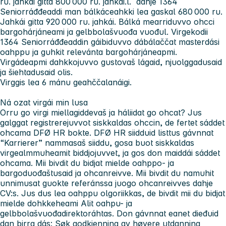
ru. jahkái gitta 800 000 ru. jahkái.l. dahje 1364
Seniorráđđeaddi man bálkáceahkki lea gaskal 680 000 ru.
Jahkái gitta 920 000 ru. jahkái. Bálká mearriduvvo ohcci
bargohárjáneami ja gelbbolašvuođa vuođul. Virgekodii
1364 Seniorráđđeaddin gáibiduvvo dábálaččat masterdási
oahppu ja guhkit relevánta bargohárjáneapmi.
Virgádeapmi dahkkojuvvo gustovaš lágaid, njuolggadusaid
ja šiehtadusaid olis.
Virggis lea 6 mánu geahččalanáigi.
Ná ozat virgái min lusa
Orru go virgi miellagiddevaš ja háliidat go ohcat? Jus
galggat registrerejuvvot siskkaldas ohccin, de fertet sáddet
ohcama DFØ HR bokte. DFØ HR siidduid listtus gávnnat
“Karrierer” nammasaš siiddu, gosa buot siskkaldas
virgealmmuheamit biddjojuvvet, ja gos don maiddái sáddet
ohcama. Mii bivdit du bidjat mielde oahppo- ja
bargoduođaštusaid ja ohcanreivve. Mii bivdit du namuhit
unnimusat guokte referánssa juogo ohcanreivves dahje
CV:s. Jus dus lea oahppu olgoriikkas, de bivdit mii du bidjat
mielde dohkkeheami Alit oahpu- ja
gelbbolašvuođadirektoráhtas. Don gávnnat eanet dieđuid
dan birra dás:
Søk godkjenning av høyere utdanning