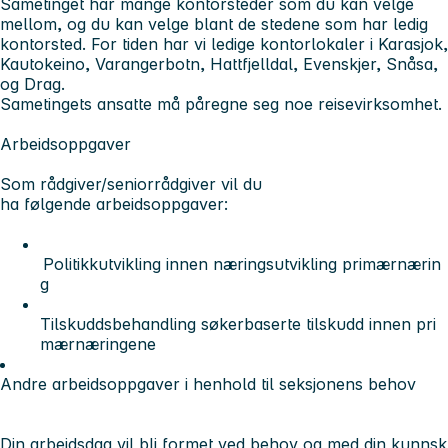
Sametinget har mange kontorsteder som du kan velge
mellom, og du kan velge blant de stedene som har ledig
kontorsted. For tiden har vi ledige kontorlokaler i Karasjok,
Kautokeino, Varangerbotn, Hattfjelldal, Evenskjer, Snåsa,
og Drag.
Sametingets ansatte må påregne seg noe reisevirksomhet.
Arbeidsoppgaver
Som rådgiver/seniorrådgiver vil du
ha følgende arbeidsoppgaver:
Politikkutvikling innen næringsutvikling primærnærin
g
Tilskuddsbehandling søkerbaserte tilskudd innen pri
mærnæringene
Andre arbeidsoppgaver i henhold til seksjonens behov
Din arbeidsdag vil bli formet ved behov og med din kunnsk