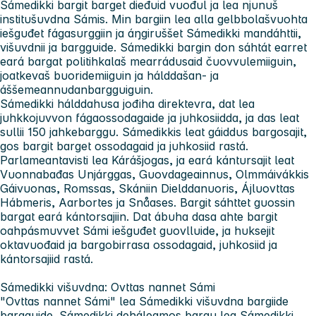
Sámedikki bargit barget dieđuid vuođul ja lea njunuš
institušuvdna Sámis. Min bargiin lea alla gelbbolašvuohta
iešguđet fágasurggiin ja áŋgiruššet Sámedikki mandáhttii,
višuvdnii ja bargguide. Sámedikki bargin don sáhtát earret
eará bargat politihkalaš mearrádusaid čuovvulemiiguin,
joatkevaš buoridemiiguin ja hálddašan- ja
áššemeannudanbargguiguin.
Sámedikki hálddahusa jođiha direktevra, dat lea
juhkkojuvvon fágaossodagaide ja juhkosiidda, ja das leat
sullii 150 jahkebarggu. Sámedikkis leat gáiddus bargosajit,
gos bargit barget ossodagaid ja juhkosiid rastá.
Parlameantavisti lea Kárášjogas, ja eará kántursajit leat
Vuonnabađas Unjárggas, Guovdageainnus, Olmmáivákkis
Gáivuonas, Romssas, Skániin Dielddanuoris, Ájluovttas
Hábmeris, Aarbortes ja Snåases. Bargit sáhttet guossin
bargat eará kántorsajiin. Dat ábuha dasa ahte bargit
oahpásmuvvet Sámi iešguđet guovlluide, ja huksejit
oktavuođaid ja bargobirrasa ossodagaid, juhkosiid ja
kántorsajiid rastá.
Sámedikki višuvdna: Ovttas nannet Sámi
"Ovttas nannet Sámi" lea Sámedikki višuvdna bargiide
bargguide. Sámedikki deháleamos bargu lea Sámedikki