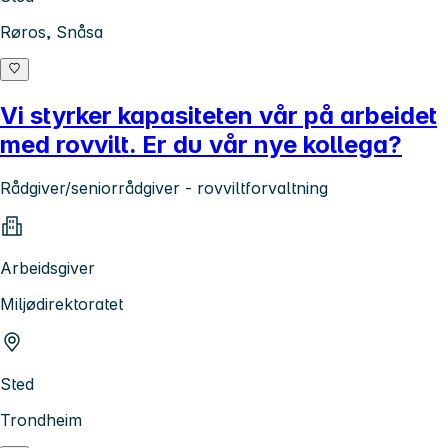
Røros, Snåsa
Vi styrker kapasiteten vår på arbeidet
med rovvilt. Er du vår nye kollega?
Rådgiver/seniorrådgiver - rovviltforvaltning
Arbeidsgiver
Miljødirektoratet
Sted
Trondheim