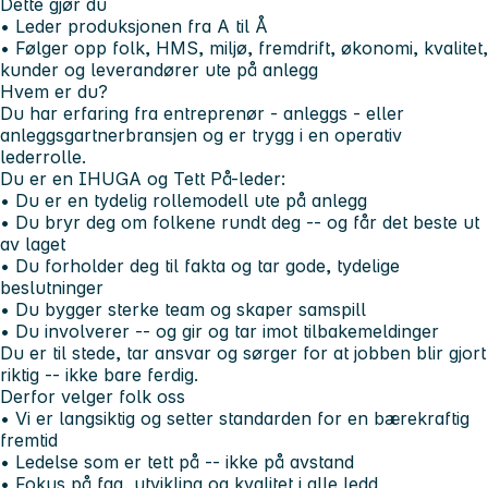
Dette gjør du
• Leder produksjonen fra A til Å
• Følger opp folk, HMS, miljø, fremdrift, økonomi, kvalitet,
kunder og leverandører ute på anlegg
Hvem er du?
Du har erfaring fra entreprenør - anleggs - eller
anleggsgartnerbransjen og er trygg i en operativ
lederrolle.
Du er en IHUGA og Tett På-leder:
• Du er en tydelig rollemodell ute på anlegg
• Du bryr deg om folkene rundt deg -- og får det beste ut
av laget
• Du forholder deg til fakta og tar gode, tydelige
beslutninger
• Du bygger sterke team og skaper samspill
• Du involverer -- og gir og tar imot tilbakemeldinger
Du er til stede, tar ansvar og sørger for at jobben blir gjort
riktig -- ikke bare ferdig.
Derfor velger folk oss
• Vi er langsiktig og setter standarden for en bærekraftig
fremtid
• Ledelse som er tett på -- ikke på avstand
• Fokus på fag, utvikling og kvalitet i alle ledd