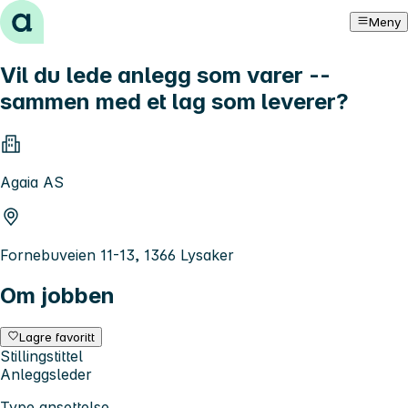
Hopp til innhold
Meny
Vil du lede anlegg som varer --
sammen med et lag som leverer?
Agaia AS
Fornebuveien 11-13, 1366 Lysaker
Om jobben
Lagre favoritt
Stillingstittel
Anleggsleder
Type ansettelse