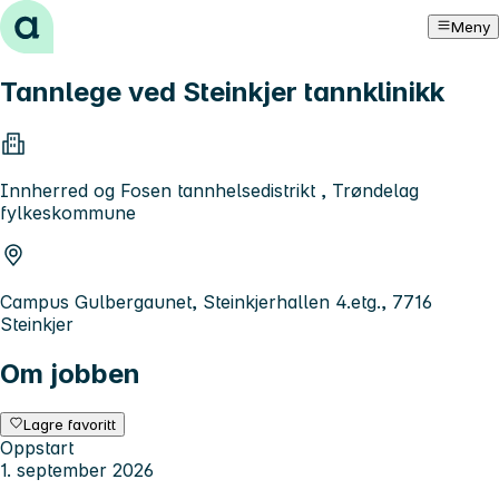
Hopp til innhold
Meny
Tannlege ved Steinkjer tannklinikk
Innherred og Fosen tannhelsedistrikt , Trøndelag
fylkeskommune
Campus Gulbergaunet, Steinkjerhallen 4.etg., 7716
Steinkjer
Om jobben
Lagre favoritt
Oppstart
1. september 2026