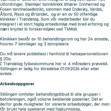
utfordringer. Steinkjer tannklinikk tilhører Innherred og
Fosen tannhelsedistrikt, sammen med Inderøy, Verdal,
Åfjord, Rissa og Ørlandet, og er en av 50 offentlige
klinikker i Trøndelag. Som vår medarbeider blir du
integrert i et stort faglig arbeidsmiljø med bred erfaring og
nært knyttet til forskermiljøet ved TkMidt.
Klinikken består av 10 behandlingsrom og har 24 ansatte,
hvorav 7 tannleger og 3 tannpleiere
Du må levere politiattest i henhold til helsepersonelloven
§ 20a.
I Trøndelag fylkeskommune har vi 6 måneders prøvetid.
Stillingen er ledig for tiltredelse 01.09.2026 eller etter
avtale.
Arbeidsoppgaver
Stillingen omfatter behandlingstilbud til alle grupper i
befolkningen, også voksne betalende pasienter. Det er
derfor gode muligheter for varierte arbeidsdager, der man
får brukt hele spekteret med fagkunnskap.