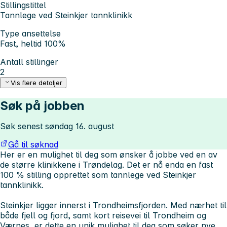
Stillingstittel
Tannlege ved Steinkjer tannklinikk
Type ansettelse
Fast, heltid 100%
Antall stillinger
2
Vis flere detaljer
Søk på jobben
Søk senest søndag 16. august
Gå til søknad
Her er en mulighet til deg som ønsker å jobbe ved en av
de større klinikkene i Trøndelag. Det er nå enda en fast
100 % stilling opprettet som tannlege ved Steinkjer
tannklinikk.
Steinkjer ligger innerst i Trondheimsfjorden. Med nærhet til
både fjell og fjord, samt kort reisevei til Trondheim og
Værnes, er dette en unik mulighet til deg som søker nye